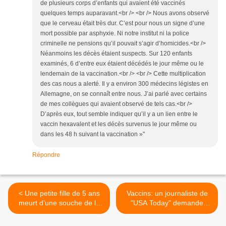
de plusieurs corps d’enfants qui avaient été vaccinés
quelques temps auparavant.<br /> <br /> Nous avons observé
que le cerveau était très dur. C’est pour nous un signe d’une
mort possible par asphyxie. Ni notre institut ni la police
criminelle ne pensions qu’il pouvait s’agir d’homicides.<br />
Néanmoins les décès étaient suspects. Sur 120 enfants
examinés, 6 d’entre eux étaient décédés le jour même ou le
lendemain de la vaccination.<br /> <br /> Cette multiplication
des cas nous a alerté. Il y a environ 300 médecins légistes en
Allemagne, on se connaît entre nous. J’ai parlé avec certains
de mes collègues qui avaient observé de tels cas.<br />
D’après eux, tout semble indiquer qu’il y a un lien entre le
vaccin hexavalent et les décès survenus le jour même ou
dans les 48 h suivant la vaccination »"
Répondre
< Une petite fille de 5 ans
Vaccins: un journaliste de
meurt d’une souche de la
"USA Today" demande
grippe identique à celle du
l'arrestation et
vaccin qu’elle avait reçu
l'emprisonnement des