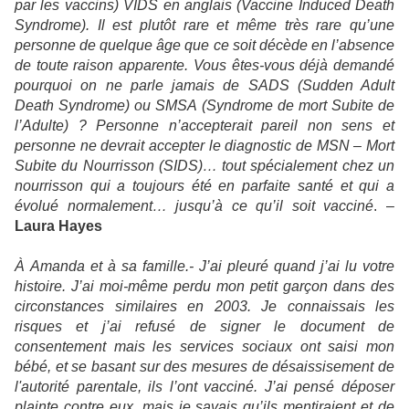
par les vaccins) VIDS en anglais (Vaccine Induced Death
Syndrome). Il est plutôt rare et même très rare qu’une
personne de quelque âge que ce soit décède en l’absence
de toute raison apparente. Vous êtes-vous déjà demandé
pourquoi on ne parle jamais de SADS (Sudden Adult
Death Syndrome) ou SMSA (Syndrome de mort Subite de
l’Adulte) ? Personne n’accepterait pareil non sens et
personne ne devrait accepter le diagnostic de MSN – Mort
Subite du Nourrisson (SIDS)… tout spécialement chez un
nourrisson qui a toujours été en parfaite santé et qui a
évolué normalement… jusqu’à ce qu’il soit vacciné
. –
Laura Hayes
À Amanda et à sa famille.- J’ai pleuré quand j’ai lu votre
histoire. J’ai moi-même perdu mon petit garçon dans des
circonstances similaires en 2003. Je connaissais les
risques et j’ai refusé de signer le document de
consentement mais les services sociaux ont saisi mon
bébé, et se basant sur des mesures de désaissisement de
l'autorité parentale, ils l’ont vacciné. J’ai pensé déposer
plainte contre eux, mais je savais qu’ils mentiraient et de