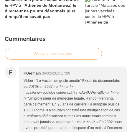
le HPV à l'Athénée de Morlanwez: le
directeur ne pourra désormais plus
dire qu'il ne savait pas
Commentaires
Ajouter un commentaire
F
F.Germain
06/02/2015 17:00
Vidéo : "Le Vaccin, un geste anodin" Extrait du documentaire
sur ARTE en 2007.<br /> <br />
https://www.youtube.com/watch?v=oAeKUWw-g3U<br /> <br
/> "Un professeur de médecine légale, Randolf Penning,
parle calmement. En 25 ans de carrière il a autopsié plus de
10 000 corps. Il a soudain constaté une multiplication de cas
d’œdèmes cérébraux<br /> chez les nourrissons comme il
n’en avait jamais vu auparavant :<br /> <br /> « En 2002 nous
avons procédé par hasard, en l’espace d’un mois, à l’examen