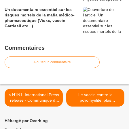
Un documentaire essentiel sur les
risques mortels de la mafia médico-
pharmaceutique (Vioxx, vaccin
Gardasil etc...)
Commentaires
Ajouter un commentaire
< H1N1: International Press
Le vaccin contre la
release - Communiqué de
poliomyélite, plus
presse -Persbericht -
obligatoire en Belgique? >
Pressemitteilung -
Comunicado de prensa -
Hébergé par Overblog
Comunicato stampa -
Comunicado de imprensa