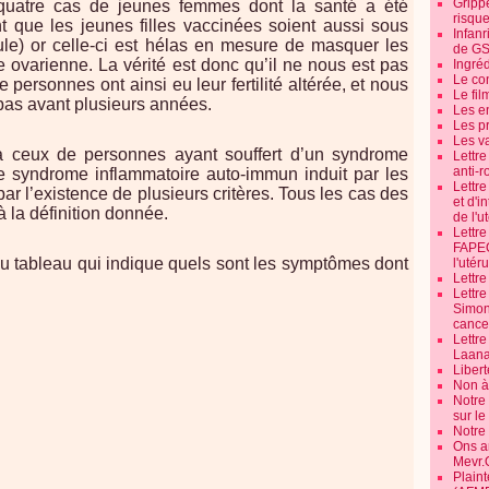
Grippe
 quatre cas de jeunes femmes dont la santé a été
risque
nt que les jeunes filles vaccinées soient aussi sous
Infanr
ule) or celle-ci est hélas en mesure de masquer les
de G
 ovarienne. La vérité est donc qu’il ne nous est pas
Ingré
Le co
personnes ont ainsi eu leur fertilité altérée, et nous
Le fil
as avant plusieurs années.
Les e
Les pr
Les v
 ceux de personnes ayant souffert d’un syndrome
Lettr
anti-r
 le syndrome inflammatoire auto-immun induit par les
Lettre
ar l’existence de plusieurs critères. Tous les cas des
et d'i
à la définition donnée.
de l'u
Lettr
FAPEO
du tableau qui indique quels sont les symptômes dont
l'utéru
Lettre
Lettr
Simone
cancer
Lettr
Laana
Libert
Non à 
Notre
sur l
Notre
Ons a
Mevr.
Plain