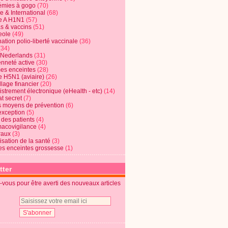
mies à gogo
(70)
e & International
(68)
e A H1N1
(57)
s & vaccins
(51)
eole
(49)
ation polio-liberté vaccinale
(36)
(34)
t Nederlands
(31)
enneté active
(30)
s enceintes
(28)
e H5N1 (aviaire)
(26)
lage financier
(20)
strement électronique (eHealth - etc)
(14)
t secret
(7)
s moyens de prévention
(6)
exception
(5)
 des patients
(4)
acovigilance
(4)
raux
(3)
risation de la santé
(3)
s enceintes grossesse
(1)
tter
vous pour être averti des nouveaux articles