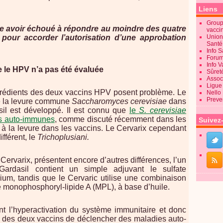
Liens
Groupe
ble avoir échoué à répondre au moindre des quatre
vacci
 pour accorder l’autorisation d’une approbation
Union
Sant
Info 
Forum
Info 
e le HPV n’a pas été évaluée
Sûret
Associ
Ligue 
ngrédients des deux vaccins HPV posent problème. Le
Nello
Preve
n de la levure commune
Saccharomyces cerevisiae
dans
sil est développé. Il est connu que
le
S. cerevisiae
es auto-immunes
, comme discuté récemment dans les
Suivez
à la levure dans les vaccins. Le Cervarix cependant
fférent, le
Trichoplusiani.
Cervarix, présentent encore d’autres différences, l’un
Gardasil contient un simple adjuvant le sulfate
um, tandis que le Cervaric utilise une combinaison
 monophosphoryl-lipide A (MPL), à base d’huile.
nt l’hyperactivation du système immunitaire et donc
n des deux vaccins de déclencher des maladies auto-