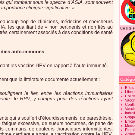
is qui tombent sous le spectre d’ASIA, sont souvent
 importance clinique significative. »
eaucoup trop de cliniciens, médecins et chercheurs
A, les qualifiant de « non pertinents et non liés au
Ce site s
nt très certainement associés à des conditions de santé
ladies auto-immunes
dant les vaccins HPV en rapport à l’auto-immunité.
gnent que la littérature documente actuellement :
Catégo
Effet
Liber
lignent le lien entre les réactions immunitaires
Col d
 contre le HPV, y compris pour des réactions ayant
Vaccin
Confli
Vacci
Indus
Gripp
cente qui a souffert d’étourdissements, de paresthésie,
Effica
 fatigue excessive, de sueurs nocturnes, de perte de
Méde
jets communs, de douleurs thoraciques intermittentes,
Plura
ythme cardiaque après la vaccination contre le HPV.
Action