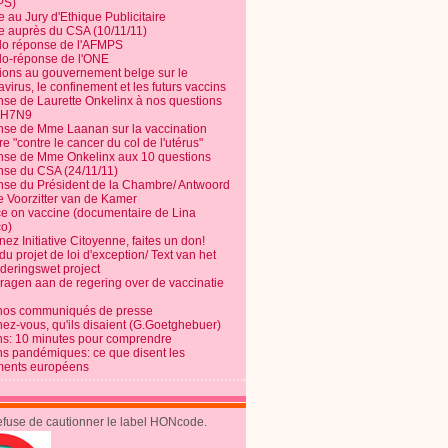
PS)
e au Jury d'Ethique Publicitaire
te auprès du CSA (10/11/11)
o réponse de l'AFMPS
o-réponse de l'ONE
ions au gouvernement belge sur le
virus, le confinement et les futurs vaccins
se de Laurette Onkelinx à nos questions
e H7N9
se de Mme Laanan sur la vaccination
re "contre le cancer du col de l'utérus"
se de Mme Onkelinx aux 10 questions
se du CSA (24/11/11)
se du Président de la Chambre/ Antwoord
e Voorzitter van de Kamer
ce on vaccine (documentaire de Lina
o)
ez Initiative Citoyenne, faites un don!
du projet de loi d'exception/ Text van het
nderingswet project
vragen aan de regering over de vaccinatie
nos communiqués de presse
nez-vous, qu'ils disaient (G.Goetghebuer)
ns: 10 minutes pour comprendre
ns pandémiques: ce que disent les
ents européens
refuse de cautionner le label HONcode.