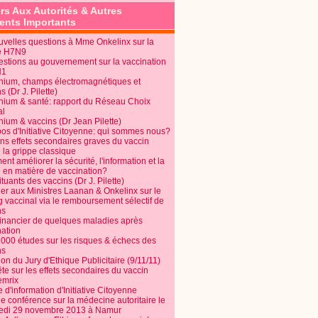
rs Aux Autorités & Autres
nts Importants
uvelles questions à Mme Onkelinx sur la
e H7N9
estions au gouvernement sur la vaccination
N1
nium, champs électromagnétiques et
s (Dr J. Pilette)
nium & santé: rapport du Réseau Choix
al
nium & vaccins (Dr Jean Pilette)
pos d'Initiative Citoyenne: qui sommes nous?
ins effets secondaires graves du vaccin
 la grippe classique
t améliorer la sécurité, l'information et la
é en matière de vaccination?
tuants des vaccins (Dr J. Pilette)
ier aux Ministres Laanan & Onkelinx sur le
g vaccinal via le remboursement sélectif de
ns
financier de quelques maladies après
nation
1000 études sur les risques & échecs des
ns
on du Jury d'Ethique Publicitaire (9/11/11)
e sur les effets secondaires du vaccin
mrix
e d'information d'Initiative Citoyenne
e conférence sur la médecine autoritaire le
edi 29 novembre 2013 à Namur