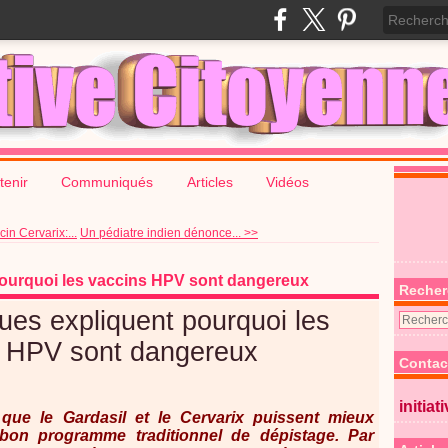
tenir
Communiqués
Articles
Vidéos
cin Cervarix:...
Un pédiatre indien dénonce... >>
pourquoi les vaccins HPV sont dangereux
Recher
ques expliquent pourquoi les
s HPV sont dangereux
Contac
initiat
 que le Gardasil et le Cervarix puissent mieux
 bon programme traditionnel de dépistage. Par