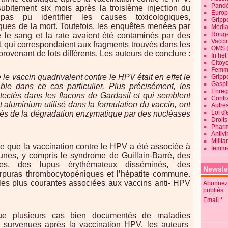
Pandé
ubitement six mois après la troisième injection du
Europ
 pas pu identifier les causes toxicologiques,
Gripp
ues de la mort. Toutefois, les enquêtes menées par
Média
Roug
 le sang et la rate avaient été contaminés par des
Vaccin
qui correspondaient aux fragments trouvés dans les
OMS
provenant de lots différents. Les auteurs de conclure :
In he
Citoy
Femme
le vaccin quadrivalent contre le HPV était en effet le
Gripp
Gaspil
ble dans ce cas particulier. Plus précisément, les
Enregi
ctés dans les flacons de Gardasil et qui semblent
Contra
nt aluminium utilisé dans la formulation du vaccin, ont
Autre
Loi d'
és de la dégradation enzymatique par des nucléases
Droits
Pharm
Antivi
Milita
te que la vaccination contre le HPV a été associée à
femme
unes, y compris le syndrome de Guillain-Barré, des
ntes, des lupus érythémateux disséminés, des
Newsle
purpuras thrombocytopéniques et l’hépatite commune.
es plus courantes associées aux vaccins anti- HPV
Abonnez-
publiés.
Email
ue plusieurs cas bien documentés de maladies
 survenues après la vaccination HPV, les auteurs