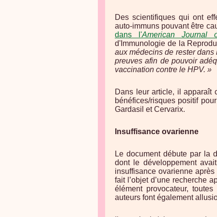
Des scientifiques qui ont ef
auto-immuns pouvant être cau
dans l'
American Journal 
d'Immunologie de la Reproduc
aux médecins de rester dans 
preuves afin de pouvoir adéq
vaccination contre le HPV. »
Dans leur article, il apparaît
bénéfices/risques positif pou
Gardasil et Cervarix.
Insuffisance ovarienne
Le document débute par la de
dont le développement avait 
insuffisance ovarienne après 
fait l’objet d’une recherche a
élément provocateur, toutes
auteurs font également allusi