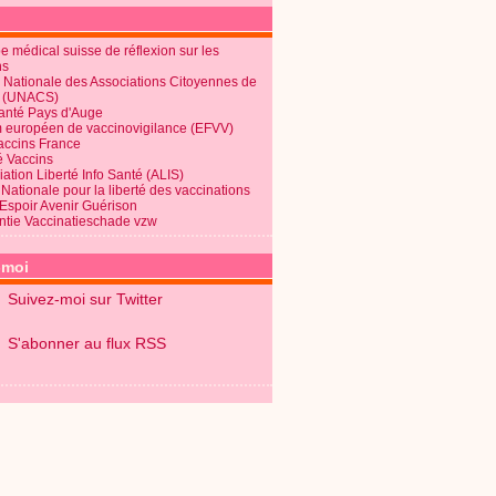
 médical suisse de réflexion sur les
ns
 Nationale des Associations Citoyennes de
é (UNACS)
Santé Pays d'Auge
 européen de vaccinovigilance (EFVV)
Vaccins France
é Vaccins
ation Liberté Info Santé (ALIS)
Nationale pour la liberté des vaccinations
 Espoir Avenir Guérison
ntie Vaccinatieschade vzw
-moi
Suivez-moi sur Twitter
S'abonner au flux RSS