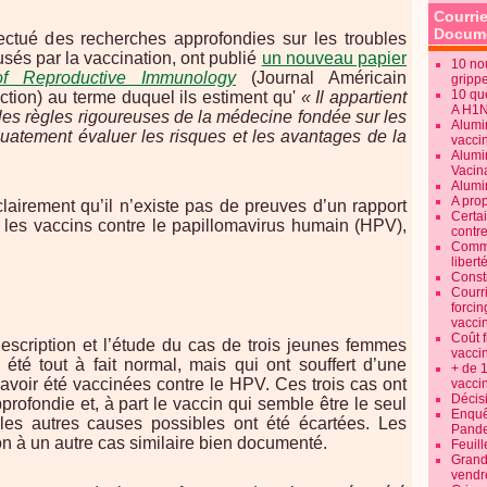
Courrie
Docume
fectué des recherches approfondies sur les troubles
sés par la vaccination, ont publié
un nouveau papier
10 no
of Reproductive Immunology
(Journal Américain
gripp
10 qu
tion) au terme duquel ils estiment qu'
« Il appartient
A H1
les règles rigoureuses de la médecine fondée sur les
Alumi
uatement évaluer les risques et les avantages de la
vaccin
Alumi
Vacin
Alumi
A pro
 clairement qu’il n’existe pas de preuves d’un rapport
Certa
r les vaccins contre le papillomavirus humain (HPV),
contre
Commen
libert
Consti
Courr
forcin
vacci
Coût 
scription et l’étude du cas de trois jeunes femmes
vacci
été tout à fait normal, mais qui ont souffert d’une
+ de 
avoir été vaccinées contre le HPV. Ces trois cas ont
vacci
Décisi
pprofondie et, à part le vaccin qui semble être le seul
Enquêt
 les autres causes possibles ont été écartées. Les
Pande
on à un autre cas similaire bien documenté.
Feuill
Grand
vendr