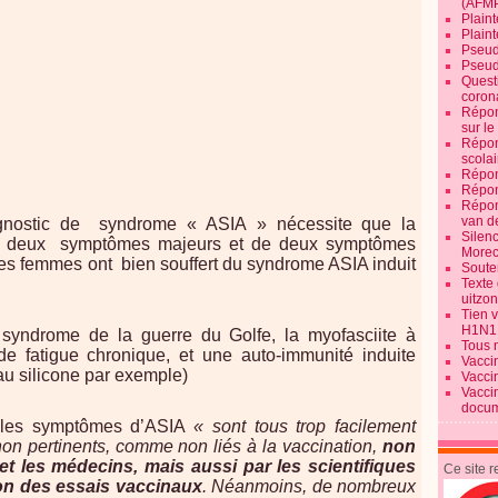
(AFM
Plaint
Plain
Pseud
Pseud
Quest
corona
Répon
sur l
Répon
scolai
Répon
Répon
Répon
van d
agnostic de
syndrome « ASIA » nécessite que la
Silen
s deux
symptômes majeurs et de deux symptômes
Morec
unes femmes ont
bien souffert du syndrome ASIA induit
Souten
Texte 
uitzo
Tien 
H1N1
syndrome de la guerre du Golfe, la myofasciite à
Tous 
 fatigue chronique, et une auto-immunité induite
Vacci
au silicone par exemple)
Vacci
Vacci
docum
e les symptômes d’ASIA
« sont tous trop facilement
n pertinents, comme non liés à la vaccination,
non
et les médecins, mais aussi par les scientifiques
Ce site 
on des essais vaccinaux
. Néanmoins, de nombreux