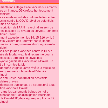
s Récents
mentations illégales de vaccins sur enfants
es en Irlande: GSK refuse honteusement
emniser!
aste étude mondiale confirme le lien entre
ccins contre la COVID-19 et de potentiels
èmes de santé
anscription de l’ARNm vaccinal au sein de
 est possible au niveau du cerveau, confirme
Didier Raoult
ent exceptionnel, les 14, 15 &16 avril, à
 la Victoire des Fourmis: santé, liberté,
ormation / Enregistrement du Congrès enfin
ible!
ses des jeunes vaccinés contre le HPV à
énée de Morlanwez: le directeur ne pourra
ais plus dire qu'il ne savait pas
oyable gâchis des vaccins anti-Covid : un
re in-con-tes-ta-ble!
députée Virginie Joron révèle la feuille de
européenne sur la santé et l'identité
ique!
s anti-Covid: confirmation des effets
daires graves
nécessaire que jamais de s'opposer à toute
tion vaccinale Covid!
 dans les parlements belges de notre
on nationale "Pas d'obligation vaccinale
 le Covid-19!", déjà signée par plus de 42
elges!