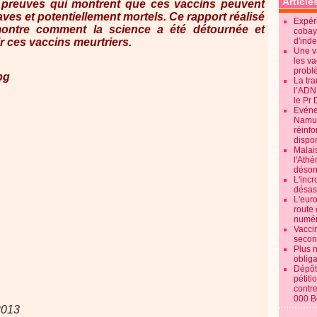
Article
es preuves qui montrent que ces vaccins peuvent
s et potentiellement mortels. Ce rapport réalisé
Expéri
 montre comment la science a été détournée et
cobay
ces vaccins meurtriers.
d'ind
Une v
les va
probl
La tr
l’ADN
le Pr 
Evénem
Namur:
réinf
dispon
Malai
l'Ath
désorm
L'incr
désast
L'euro
route 
numér
Vaccin
secon
Plus 
obliga
Dépôt
pétiti
contre
000 B
2013