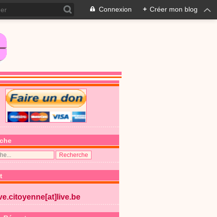
Connexion
+
Créer mon blog
che
t
ive.citoyenne[at]live.be