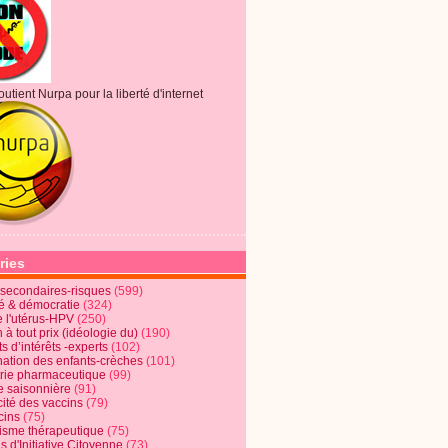
outient Nurpa pour la liberté d'internet
ries
s secondaires-risques
(599)
té & démocratie
(324)
e l'utérus-HPV
(250)
 à tout prix (idéologie du)
(190)
ts d’intérêts -experts
(102)
nation des enfants-crèches
(101)
trie pharmaceutique
(99)
e saisonnière
(91)
cité des vaccins
(79)
cins
(75)
lisme thérapeutique
(75)
s d'Initiative Citoyenne
(73)