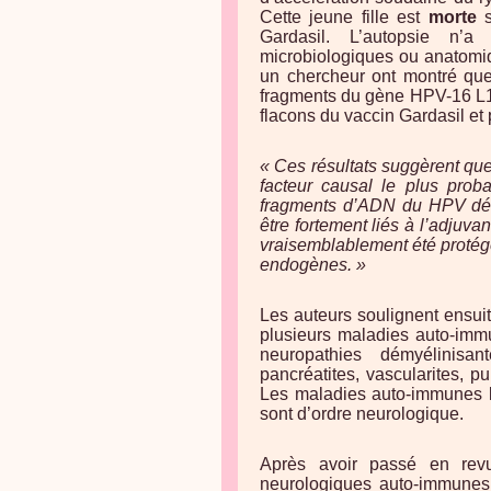
Cette jeune fille est
morte
s
Gardasil. L’autopsie n’a
microbiologiques ou anatomiq
un chercheur ont montré que
fragments du gène HPV-16 L1 
flacons du vaccin Gardasil et 
« Ces résultats suggèrent que 
facteur causal le plus proba
fragments d’ADN du HPV déte
être fortement liés à l’adjuva
vraisemblablement été protég
endogènes. »
Les auteurs soulignent ensui
plusieurs maladies auto-imm
neuropathies démyélinisa
pancréatites, vascularites, 
Les maladies auto-immunes l
sont d’ordre neurologique.
Après avoir passé en rev
neurologiques auto-immunes