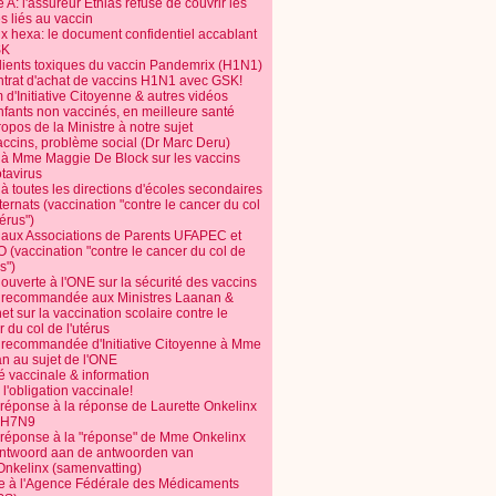
 A: l'assureur Ethias refuse de couvrir les
s liés au vaccin
ix hexa: le document confidentiel accablant
SK
dients toxiques du vaccin Pandemrix (H1N1)
ntrat d'achat de vaccins H1N1 avec GSK!
m d'Initiative Citoyenne & autres vidéos
nfants non vaccinés, en meilleure santé
opos de la Ministre à notre sujet
accins, problème social (Dr Marc Deru)
e à Mme Maggie De Block sur les vaccins
otavirus
 à toutes les directions d'écoles secondaires
nternats (vaccination "contre le cancer du col
térus")
e aux Associations de Parents UFAPEC et
 (vaccination "contre le cancer du col de
s")
 ouverte à l'ONE sur la sécurité des vaccins
e recommandée aux Ministres Laanan &
t sur la vaccination scolaire contre le
 du col de l'utérus
e recommandée d'Initiative Citoyenne à Mme
n au sujet de l'ONE
é vaccinale & information
l'obligation vaccinale!
 réponse à la réponse de Laurette Onkelinx
e H7N9
 réponse à la "réponse" de Mme Onkelinx
ntwoord aan de antwoorden van
Onkelinx (samenvatting)
te à l'Agence Fédérale des Médicaments