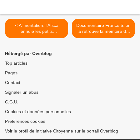
< Alimentation: l'Afsca
Documentaire France 5: on
ennuie les petits
a retrouvé la mémoire de
producteurs bio mais ferme
l'eau [l'homéopathie n'est
les yeux sur les pesticides?!
pas qu'un placebo!] >
Hébergé par Overblog
Top articles
Pages
Contact
Signaler un abus
C.G.U.
Cookies et données personnelles
Préférences cookies
Voir le profil de Initiative Citoyenne sur le portail Overblog