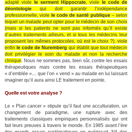
adapté viole
le serment Hippocrate
, viole
le code de
déontologie
qui doit garantir l’indépendance
professionnelle, viole
le code de santé publique
– selon
lequel un malade peut opter pour le médecin de son choix
(mais si les patients ne sont pas informés qu’il existe
d’autres traitements ailleurs, et si tous les médecins leur
proposent les mêmes protocoles, où est le choix ?), viole
enfin
le code de Nuremberg
qui établit que tout médecin
doit privilégier le soin du malade et non la recherche
clinique
. Nous ne sommes pas, bien sûr, contre les essais
thérapeutiques mais contre les essais thérapeutiques
« d’emblée »… que l’on « vend » au malade en lui laissant
imaginer qu’il aura ainsi LE traitement en pointe.
Quelle est votre analyse ?
Le « Plan cancer » stipule qu’il faut une acculturation, un
changement de paradigme, une rupture avec des
traitements classiques empiriques personnalisés qui ont
fait leurs preuves à travers le monde. En 1985 avant l’ère
des grands essais systématiques on guérissait 3/4 des