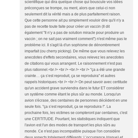
scientifique qui dira quelque chose qui bouscule vos idées
préconçues se trompe, ou ment, alors que celui-ci non
seulement dit la vérité mais a de plus parfaitement raison.
Que cette personne ait pu simplement vouloir dire qu'il n'y a
pas de recette toute faite pour créer un vaccin (Il dit
également "Il n’y a pas de solution miracle pour produire un
vaccin ; on ne sait pas vraiment comment") n'est même pas le
problème ici. Il s'agit là d'un sophisme de dénombrement
imparfait (ou cherry picking). De même que vous relevez les
anecdotes d'effets secondaires, vous relevez les anecdotes
de citations qui vous arrangent. Le raisonnement n'est pas
plus rationnel.<br /> <br /> <br /> <br /> "ça a été une grande
crainte… ça s’est reproduit, ça se reproduira" et autres
rappels historiques.<br /> <br /> On peut savoir avec certitude
qu'un accident grave surviendra dans le futur ET considérer
un système comme étant le plus sûr au monde. Lorsqu'un
avion s'écrase, des centaines de personnes décèdent en une
seule fois. "ça s’est reproduit, ça se reproduira !". La
prochaine fois, les victimes se compteront par centaines, c'est
une CERTITUDE. Pourtant, les statistiques indiquent que
l'avion est l'un des modes de transport les plus sûrs au
monde. Ce n'est pas incompatible puisque l'on considère
deux aspects totalement différents: L’occurrence (risque) et