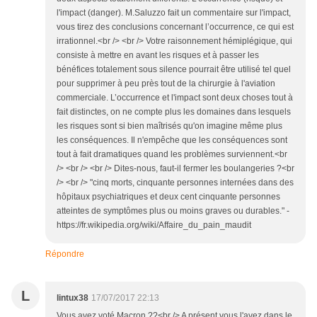
l'impact (danger). M.Saluzzo fait un commentaire sur l'impact,
vous tirez des conclusions concernant l’occurrence, ce qui est
irrationnel.<br /> <br /> Votre raisonnement hémiplégique, qui
consiste à mettre en avant les risques et à passer les
bénéfices totalement sous silence pourrait être utilisé tel quel
pour supprimer à peu près tout de la chirurgie à l'aviation
commerciale. L’occurrence et l'impact sont deux choses tout à
fait distinctes, on ne compte plus les domaines dans lesquels
les risques sont si bien maîtrisés qu'on imagine même plus
les conséquences. Il n'empêche que les conséquences sont
tout à fait dramatiques quand les problèmes surviennent.<br
/> <br /> <br /> Dites-nous, faut-il fermer les boulangeries ?<br
/> <br /> "cinq morts, cinquante personnes internées dans des
hôpitaux psychiatriques et deux cent cinquante personnes
atteintes de symptômes plus ou moins graves ou durables." -
https://fr.wikipedia.org/wiki/Affaire_du_pain_maudit
Répondre
L
lintux38
17/07/2017 22:13
Vous avez voté Macron ??<br /> A présent vous l'avez dans le