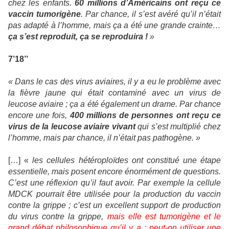
chez les enfants.
60 millions d’Américains ont reçu ce
vaccin tumorigène
. Par chance, il s’est avéré qu’il n’était
pas adapté à l’homme, mais ça a été une grande crainte…
ça s’est reproduit, ça se reproduira !
»
7’18’’
« Dans le cas des virus aviaires, il y a eu le problème avec
la fièvre jaune qui était contaminé avec un virus de
leucose aviaire ; ça a été également un drame. Par chance
encore une fois,
400 millions de personnes ont reçu ce
virus de la leucose aviaire vivant
qui s’est multiplié chez
l’homme, mais par chance, il n’était pas pathogène. »
[…] «
les cellules hétéroploïdes ont constitué une étape
essentielle, mais posent encore énormément de questions.
C’est une réflexion qu’il faut avoir. Par exemple la cellule
MDCK pourrait être utilisée pour la production du vaccin
contre la grippe ; c’est un excellent support de production
du virus contre la grippe,
mais elle est tumorigène et le
grand débat philosophique qu’il y a : peut-on utiliser une