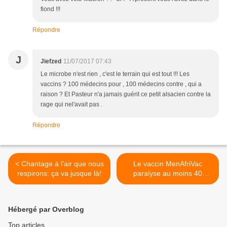
fiond !!!
Répondre
J
Jiefzed
11/07/2017 07:43
Le microbe n'est rien , c'est le terrain qui est tout !!! Les
vaccins ? 100 médecins pour , 100 médecins contre , qui a
raison ? Et Pasteur n'a jamais guérit ce petit alsacien contre la
rage qui nel'avait pas .
Répondre
< Chantage à l'air que nous
Le vaccin MenAfriVac
respirons: ça va jusque là!
paralyse au moins 40
enfants tchadiens >
Hébergé par Overblog
Top articles