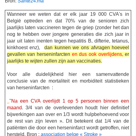
Bron:
Sante24.ma
Wanneer we weten dat er elk jaar 19 000 CVA's in
België optreden en dat 70% van de senioren zich
jaarlijks laten vaccineren tegen de griep (zonder het dan
nog te hebben over jongere generaties die zich jaar in
jaar uit laten inenten tegen hepatitis B, difterie, tetanus,
kinkhoest enz),
dan kunnen we ons afvragen hoeveel
gevallen van herseninfarcten
en dus ook overlijdens,
er
jaarlijks te wijten zullen zijn aan vaccinaties.
Voor alle duidelijkheid hier een samenvattende
conclusie van de mortaliteit en morbiditeit statistieken
van herseninfarcten
:
"
Na een CVA overlijdt 1 op 5 personen binnen een
maand
. 3/4 van de overlevenden houdt hier definitief
bijwerkingen aan over en 1/3 wordt hulpbehoevend voor
de rest van zijn leven ». Dit betekent dat 1/4 van de
patiënten die door een herseninfarct wordt getroffen, niet
hersteld. Bron :
association belge « Stroke »