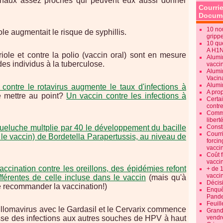
tinaux assez proches qui peuvent eux aussi donner
Courrie
Docume
10 no
ole augmentait le risque de syphillis.
gripp
10 qu
A H1
riole et contre la polio (vaccin oral) sont en mesure
Alumi
des individus à la tuberculose.
vaccin
Alumi
Vacin
Alumi
contre le rotavirus augmente le taux d'infections à
A pro
e mettre au point?
Un vaccin contre les infections à
Certa
contre
Commen
libert
queluche multplie par 40 le développement du bacille
Consti
Courr
le vaccin) de Bordetella Parapertussis, au niveau de
forcin
vacci
Coût 
vacci
accination contre les oreillons, des épidémies refont
+ de 
vacci
férentes de celle incluse dans le vaccin
(mais qu'à
Décisi
e recommander la vaccination!)
Enquêt
Pande
Feuill
pillomavirus avec le Gardasil et le Cervarix commence
Grand
sse des infections aux autres souches de HPV à haut
vendr