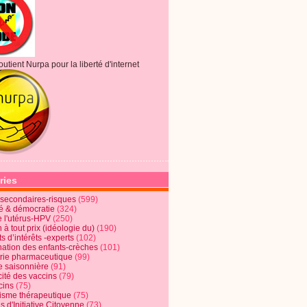
outient Nurpa pour la liberté d'internet
ries
s secondaires-risques
(599)
té & démocratie
(324)
e l'utérus-HPV
(250)
 à tout prix (idéologie du)
(190)
ts d’intérêts -experts
(102)
nation des enfants-crèches
(101)
trie pharmaceutique
(99)
e saisonnière
(91)
cité des vaccins
(79)
cins
(75)
lisme thérapeutique
(75)
s d'Initiative Citoyenne
(73)