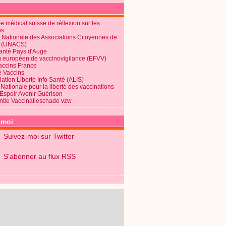
 médical suisse de réflexion sur les
ns
 Nationale des Associations Citoyennes de
é (UNACS)
Santé Pays d'Auge
 européen de vaccinovigilance (EFVV)
Vaccins France
é Vaccins
ation Liberté Info Santé (ALIS)
Nationale pour la liberté des vaccinations
 Espoir Avenir Guérison
ntie Vaccinatieschade vzw
-moi
Suivez-moi sur Twitter
S'abonner au flux RSS