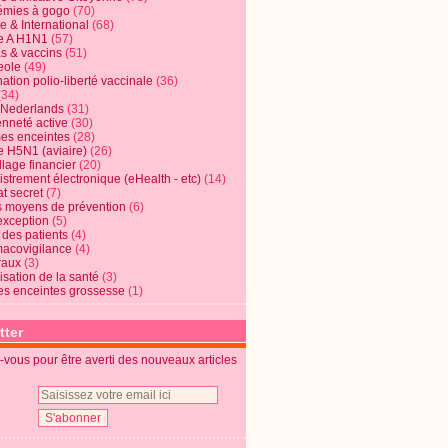
mies à gogo
(70)
e & International
(68)
e A H1N1
(57)
s & vaccins
(51)
eole
(49)
ation polio-liberté vaccinale
(36)
(34)
t Nederlands
(31)
enneté active
(30)
s enceintes
(28)
e H5N1 (aviaire)
(26)
lage financier
(20)
strement électronique (eHealth - etc)
(14)
t secret
(7)
s moyens de prévention
(6)
exception
(5)
 des patients
(4)
acovigilance
(4)
raux
(3)
risation de la santé
(3)
s enceintes grossesse
(1)
tter
vous pour être averti des nouveaux articles