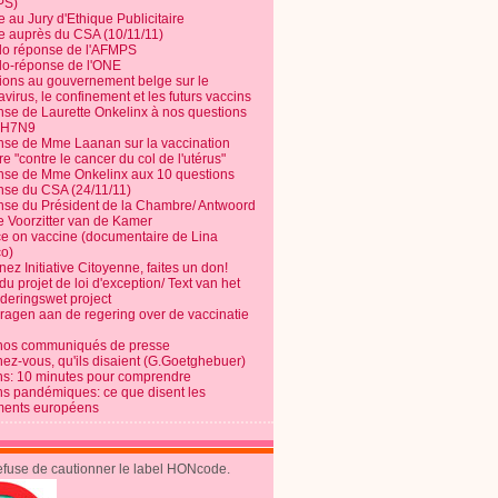
PS)
e au Jury d'Ethique Publicitaire
te auprès du CSA (10/11/11)
o réponse de l'AFMPS
o-réponse de l'ONE
ions au gouvernement belge sur le
virus, le confinement et les futurs vaccins
se de Laurette Onkelinx à nos questions
e H7N9
se de Mme Laanan sur la vaccination
re "contre le cancer du col de l'utérus"
se de Mme Onkelinx aux 10 questions
se du CSA (24/11/11)
se du Président de la Chambre/ Antwoord
e Voorzitter van de Kamer
ce on vaccine (documentaire de Lina
o)
ez Initiative Citoyenne, faites un don!
du projet de loi d'exception/ Text van het
nderingswet project
vragen aan de regering over de vaccinatie
nos communiqués de presse
nez-vous, qu'ils disaient (G.Goetghebuer)
ns: 10 minutes pour comprendre
ns pandémiques: ce que disent les
ents européens
refuse de cautionner le label HONcode.