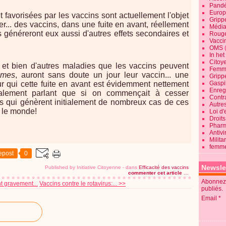
Pandé
Europ
t favorisées par les vaccins sont actuellement l'objet
Gripp
... des vaccins, dans une fuite en avant, réellement
Média
 généreront eux aussi d'autres effets secondaires et
Roug
Vaccin
OMS
In he
Citoy
 et bien d'autres maladies que les vaccins peuvent
Femme
smes
, auront sans doute un jour leur vaccin... une
Gripp
 qui cette fuite en avant est évidemment nettement
Gaspil
Enregi
ialement parlant que si on commençait à cesser
Contra
ins qui génèrent initialement de nombreux cas de ces
Autre
 le monde!
Loi d'
Droits
Pharm
Antivi
Milita
femme
epost
0
Newsle
Published by Initiative Citoyenne
-
dans
Efficacité des vaccins
commenter cet article
…
Abonnez-
nt gravement...
Vaccins contre le rotavirus:... >>
publiés.
Email