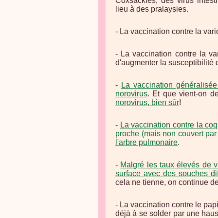
Coxsackies, des virus intes
lieu à des pralaysies.
- La vaccination contre la vari
- La vaccination contre la va
d'augmenter la susceptibilité 
-
La vaccination généralisée 
norovirus
. Et que vient-on d
norovirus, bien sûr
!
-
La vaccination contre la co
proche (mais non couvert par 
l'arbre pulmonaire
.
-
Malgré les taux élevés de v
surface avec des souches dif
cela ne tienne, on continue d
- La vaccination contre le pa
déjà à se solder par une hau