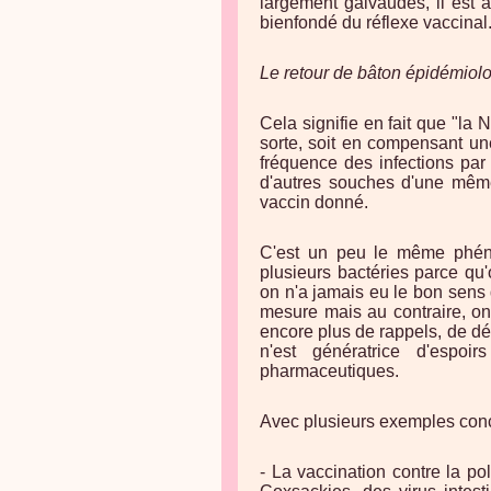
largement galvaudés, il est 
bienfondé du réflexe vaccinal
Le retour de bâton épidémiol
Cela signifie en fait que "la 
sorte, soit en compensant u
fréquence des infections par
d'autres souches d'une même
vaccin donné.
C'est un peu le même phéno
plusieurs bactéries parce qu'
on n'a jamais eu le bon sens
mesure mais au contraire, o
encore plus de rappels, de dé
n'est génératrice d'espoi
pharmaceutiques.
Avec plusieurs exemples concr
- La vaccination contre la p