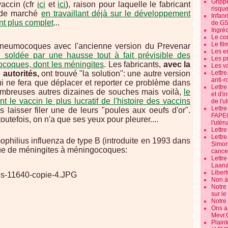
Grippe
vaccin (cfr
ici
et
ici
), raison pour laquelle le fabricant
risque
 de marché
en travaillant déjà sur le développement
Infanr
nt plus complet
...
de G
Ingré
Le co
Le fil
 pneumocoques avec l'ancienne version du Prevenar
Les e
si soldée par une hausse tout à fait prévisible des
Les pr
ocoques, dont les méningites
. Les fabricants,
avec la
Les v
autorités,
ont trouvé "la solution": une autre version
Lettr
anti-r
i ne fera que déplacer et reporter ce problème dans
Lettre
mbreuses autres dizaines de souches mais voilà,
le
et d'i
le vaccin le plus lucratif de l'histoire des vaccins
de l'u
Lettr
as laisser filer une de leurs "poules aux oeufs d'or".
FAPEO
outefois, on n'a que ses yeux pour pleurer....
l'utéru
Lettre
Lettr
mophilius influenza de type B (introduite en 1993 dans
Simone
que de méningites à méningocoques:
cancer
Lettr
Laana
Libert
Non à 
Notre
sur l
Notre
Ons a
Mevr.
Plain