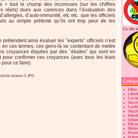
s + tout le champ des inconnues (sur les chiffres
es réels) dues aux carences dans l’évaluation des
’allergies, d’auto-immunité, etc etc. que les officiels
uls au simple prétexte qu’ils ont trop peur de les
Ce site s
 prétendent ainsi évaluer les "experts" officiels n'est
 en ces termes, ces gens-là se contentant de mettre
urs croyances étayées par des "études" qui sont en
t pour confirmer ces croyances (avec tous les biais
pour ce faire)
Catégo
Effet
Liber
Col d
Vaccin
Confli
Vacci
Indus
Gripp
Effica
Méde
Plura
Action