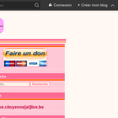
Connexion
+
Créer mon blog
che
t
ive.citoyenne[at]live.be