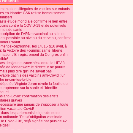
s Récents
mentations illégales de vaccins sur enfants
es en Irlande: GSK refuse honteusement
emniser!
aste étude mondiale confirme le lien entre
ccins contre la COVID-19 et de potentiels
èmes de santé
anscription de l’ARNm vaccinal au sein de
 est possible au niveau du cerveau, confirme
Didier Raoult
ent exceptionnel, les 14, 15 &16 avril, à
 la Victoire des Fourmis: santé, liberté,
ormation / Enregistrement du Congrès enfin
ible!
ses des jeunes vaccinés contre le HPV à
énée de Morlanwez: le directeur ne pourra
ais plus dire qu'il ne savait pas
oyable gâchis des vaccins anti-Covid : un
re in-con-tes-ta-ble!
députée Virginie Joron révèle la feuille de
européenne sur la santé et l'identité
ique!
s anti-Covid: confirmation des effets
daires graves
nécessaire que jamais de s'opposer à toute
tion vaccinale Covid!
 dans les parlements belges de notre
on nationale "Pas d'obligation vaccinale
 le Covid-19!", déjà signée par plus de 42
elges!