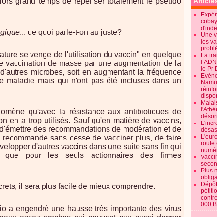
alors grand temps de repenser totalement le pseudo
Article
.
Expéri
cobay
d'ind
ogique
... de quoi parle-t-on au juste?
Une v
les va
probl
Nature se venge de l'utilisation du vaccin" en quelque
La tr
l’ADN
ne vaccination de masse par une augmentation de la
le Pr 
 d'autres microbes, soit en augmentant la fréquence
Evénem
 maladie mais qui n'ont pas été incluses dans un
Namur:
réinf
dispon
Malai
l'Ath
mène qu'avec la résistance aux antibiotiques de
désorm
on en a trop utilisés. Sauf qu'en matière de vaccins,
L'incr
 d'émettre des recommandations de modération et de
désast
L'euro
n recommande sans cesse de vacciner plus, de faire
route 
velopper d'autres vaccins dans une suite sans fin qui
numér
rs que pour les seuls actionnaires des firmes
Vaccin
secon
Plus 
obliga
Dépôt
ets, il sera plus facile de mieux comprendre.
pétiti
contre
000 B
olio a engendré une hausse très importante des virus