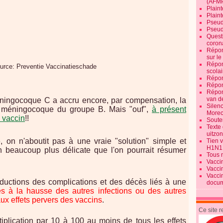
(AFM
Plaint
Plain
Pseud
Pseud
Quest
corona
Répon
sur l
Répon
ce: Preventie Vaccinatieschade
scolai
Répon
Répon
Répon
van d
éningocoque C a accru encore, par compensation, la
Silen
à méningocoque du groupe B. Mais "ouf",
à présent
Morec
n vaccin
!!
Souten
Texte 
uitzo
e, on n'aboutit pas à une vraie "solution" simple et
Tien 
H1N1
n beaucoup plus délicate que l'on pourrait résumer
Tous 
Vacci
Vacci
Vacci
ductions des complications et des décès liés à une
docum
s à la hausse des autres infections ou des autres
ux effets pervers des vaccins
.
Ce site 
tiplication par 10 à 100 au moins de tous les effets