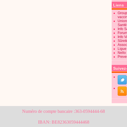
Liens
Groupe
vacci
Union
Sant
Info 
Forum
Info 
Sûret
Associ
Ligue 
Nello
Preve
Suivez
Numéro de compte bancaire :363-0594444-68
IBAN: BE82363059444468