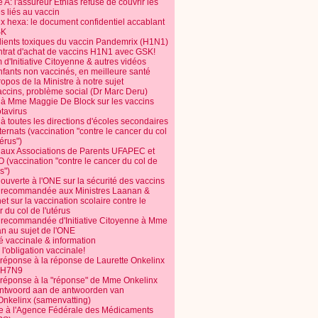
 A: l'assureur Ethias refuse de couvrir les
s liés au vaccin
ix hexa: le document confidentiel accablant
SK
dients toxiques du vaccin Pandemrix (H1N1)
ntrat d'achat de vaccins H1N1 avec GSK!
m d'Initiative Citoyenne & autres vidéos
nfants non vaccinés, en meilleure santé
opos de la Ministre à notre sujet
accins, problème social (Dr Marc Deru)
e à Mme Maggie De Block sur les vaccins
otavirus
 à toutes les directions d'écoles secondaires
nternats (vaccination "contre le cancer du col
térus")
e aux Associations de Parents UFAPEC et
 (vaccination "contre le cancer du col de
s")
 ouverte à l'ONE sur la sécurité des vaccins
e recommandée aux Ministres Laanan &
t sur la vaccination scolaire contre le
 du col de l'utérus
e recommandée d'Initiative Citoyenne à Mme
n au sujet de l'ONE
é vaccinale & information
l'obligation vaccinale!
 réponse à la réponse de Laurette Onkelinx
e H7N9
 réponse à la "réponse" de Mme Onkelinx
ntwoord aan de antwoorden van
Onkelinx (samenvatting)
te à l'Agence Fédérale des Médicaments