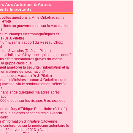
rs Aux Autorités & Autres
nts Importants
uvelles questions à Mme Onkelinx sur la
e H7N9
estions au gouvernement sur la vaccination
N1
nium, champs électromagnétiques et
s (Dr J. Pilette)
nium & santé: rapport du Réseau Choix
al
nium & vaccins (Dr Jean Pilette)
pos d'Initiative Citoyenne: qui sommes nous?
ins effets secondaires graves du vaccin
 la grippe classique
t améliorer la sécurité, l'information et la
é en matière de vaccination?
tuants des vaccins (Dr J. Pilette)
ier aux Ministres Laanan & Onkelinx sur le
g vaccinal via le remboursement sélectif de
ns
financier de quelques maladies après
nation
1000 études sur les risques & échecs des
ns
on du Jury d'Ethique Publicitaire (9/11/11)
e sur les effets secondaires du vaccin
mrix
e d'information d'Initiative Citoyenne
e conférence sur la médecine autoritaire le
edi 29 novembre 2013 à Namur