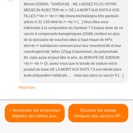
Michel DOGNA : "GARDASIL : NE LAISSEZ PLUS VOTRE
MEDECIN INJECTER<br /> DE LA MORT AUX RATS A VOS
FILLES !"<br /> <br /> http://www.micheldogna.fr/le-gardasil-
article-5-31-136.html<br /> <br /> […] Vous êtes-vous
intéressés à la composition du Gardasil ? Chaque dose de ce
vaccin à composants transgéniques (OGM) contient en plus
de la quinzaine de souches dites à haut risque de HPV,
des<br /> substances connues pour leur neurotoxicité et leur
cancérogénicité, telles 225µg d’aluminium, du polysorbate
80, mais aussi et peut-être le pire, du BORATE DE SODIUM.
<br /> <br /> Or, savez-vous que le borate de sodium est le
produit de base DE LA MORT AUX RATS ? Il est interdit dans
toute préparation médicale……mais pas dans ce vaccin !!! […]
Répondre
< Numériser les empruntes
Ecourter les essais
digitales des bébés pour
cliniques des vaccins HPV
mieux leur imposer des
pour arriver à démontrer
vaccins!
une fausse efficacité >