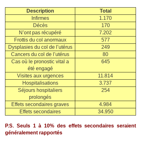
Description
Total
Infirmes
1.170
Décès
170
N’ont pas récupéré
7.202
Frottis du col anormaux
577
Dysplasies du col de l’utérus
249
Cancers du col de l’utérus
80
Cas où le pronostic vital a
645
été engagé
Visites aux urgences
11.814
Hospitalisations
3.737
Séjours hospitaliers
254
prolongés
Effets secondaires graves
4.984
Effets secondaires
34.950
P.S. Seuls 1 à 10% des effets secondaires seraient
généralement rapportés