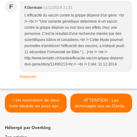
F
F.Germain
11/12/2014 21:31
L'efficacité du vaccin contre la grippe dépend d'un gène :<br
/> <br /> "Une variante génétique détermine si un vaccin
contre la grippe déploie ou non tous ses effets chez une
personne. C'est le résultat d'une recherche menée par des
scientifiques bâlois et canadiens.<br /> Cette étude pourrait
permettre d'améliorer l'efficacité des vaccins, a indiqué jeudi
11 décembre l'Université de Bâle." […]<br /> <br />
http://www.lematin.ch/sante/efficacite-vaccin-grippe-depend-
dun-gene/story/11490213<br /> <br /> Créé: 11.12.2014
Répondre
< Un nourrisson de deux
ATTENTION : Les
mois décède six jours après
dommages dus au Gardasil
avoir reçu le vaccin contre
peuvent avoir un impact
le rotavirus
permanent >
Hébergé par Overblog