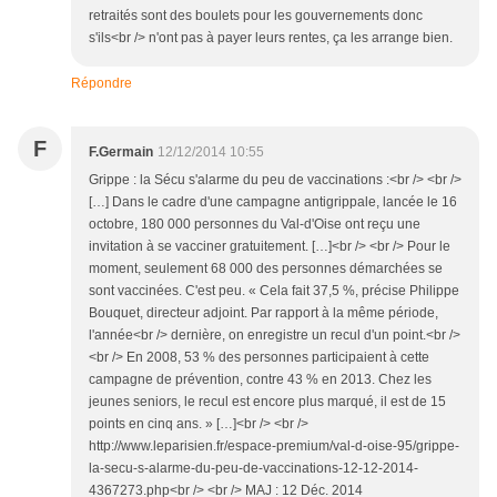
retraités sont des boulets pour les gouvernements donc
s'ils<br /> n'ont pas à payer leurs rentes, ça les arrange bien.
Répondre
F
F.Germain
12/12/2014 10:55
Grippe : la Sécu s'alarme du peu de vaccinations :<br /> <br />
[…] Dans le cadre d'une campagne antigrippale, lancée le 16
octobre, 180 000 personnes du Val-d'Oise ont reçu une
invitation à se vacciner gratuitement. […]<br /> <br /> Pour le
moment, seulement 68 000 des personnes démarchées se
sont vaccinées. C'est peu. « Cela fait 37,5 %, précise Philippe
Bouquet, directeur adjoint. Par rapport à la même période,
l'année<br /> dernière, on enregistre un recul d'un point.<br />
<br /> En 2008, 53 % des personnes participaient à cette
campagne de prévention, contre 43 % en 2013. Chez les
jeunes seniors, le recul est encore plus marqué, il est de 15
points en cinq ans. » […]<br /> <br />
http://www.leparisien.fr/espace-premium/val-d-oise-95/grippe-
la-secu-s-alarme-du-peu-de-vaccinations-12-12-2014-
4367273.php<br /> <br /> MAJ : 12 Déc. 2014