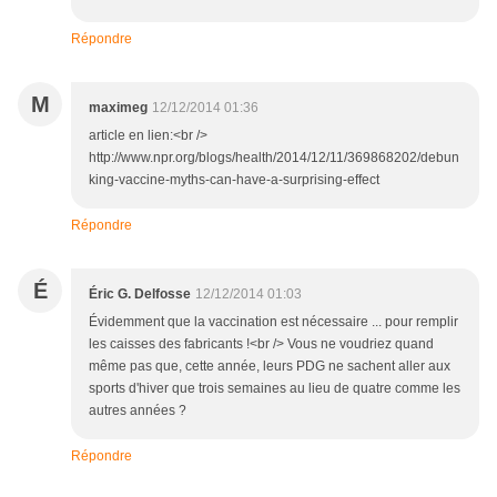
Répondre
M
maximeg
12/12/2014 01:36
article en lien:<br />
http://www.npr.org/blogs/health/2014/12/11/369868202/debun
king-vaccine-myths-can-have-a-surprising-effect
Répondre
É
Éric G. Delfosse
12/12/2014 01:03
Évidemment que la vaccination est nécessaire ... pour remplir
les caisses des fabricants !<br /> Vous ne voudriez quand
même pas que, cette année, leurs PDG ne sachent aller aux
sports d'hiver que trois semaines au lieu de quatre comme les
autres années ?
Répondre