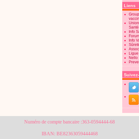
Liens
Groupe
vacci
Union
Sant
Info 
Forum
Info 
Sûret
Associ
Ligue 
Nello
Preve
Suivez
Numéro de compte bancaire :363-0594444-68
IBAN: BE82363059444468