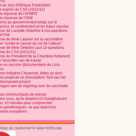
PS)
e au Jury d'Ethique Publicitaire
te auprès du CSA (10/11/11)
o réponse de l'AFMPS
o-réponse de l'ONE
ions au gouvernement belge sur le
virus, le confinement et les futurs vaccins
se de Laurette Onkelinx à nos questions
e H7N9
se de Mme Laanan sur la vaccination
re "contre le cancer du col de l'utérus"
se de Mme Onkelinx aux 10 questions
se du CSA (24/11/11)
se du Président de la Chambre/ Antwoord
e Voorzitter van de Kamer
ce on vaccine (documentaire de Lina
o)
ez Initiative Citoyenne, faites un don!
du projet de loi d'exception/ Text van het
nderingswet project
vragen aan de regering over de vaccinatie
nos communiqués de presse
nez-vous, qu'ils disaient (G.Goetghebuer)
ns: 10 minutes pour comprendre
ns pandémiques: ce que disent les
ents européens
refuse de cautionner le label HONcode.