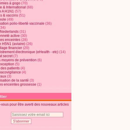
mies à gogo
(70)
e & International
(68)
e A H1N1
(57)
s & vaccins
(51)
eole
(49)
ation polio-liberté vaccinale
(36)
(34)
t Nederlands
(31)
enneté active
(30)
s enceintes
(28)
e H5N1 (aviaire)
(26)
lage financier
(20)
strement électronique (eHealth - etc)
(14)
t secret
(7)
s moyens de prévention
(6)
exception
(5)
 des patients
(4)
acovigilance
(4)
raux
(3)
risation de la santé
(3)
s enceintes grossesse
(1)
tter
vous pour être averti des nouveaux articles