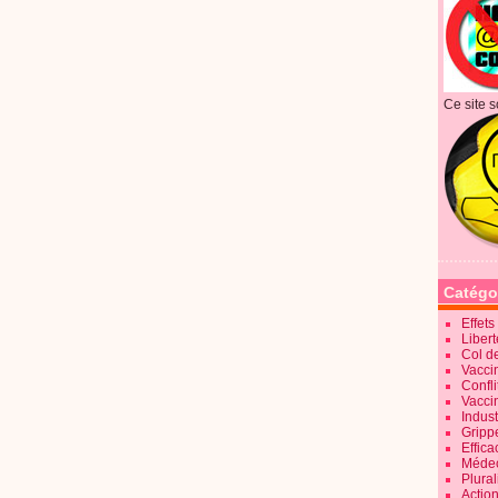
Ce site s
Catégo
Effet
Liber
Col d
Vaccin
Confli
Vacci
Indus
Gripp
Effica
Méde
Plura
Action