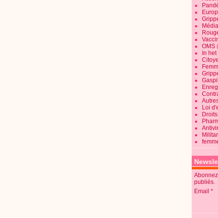
Pandé
Europ
Gripp
Média
Roug
Vaccin
OMS
In he
Citoy
Femme
Gripp
Gaspil
Enregi
Contra
Autre
Loi d'
Droits
Pharm
Antivi
Milita
femme
Newsle
Abonnez-
publiés.
Email