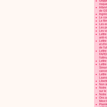
Grippe
risque
Infanr
de G
Ingré
Le co
Le fil
Les e
Les pr
Les v
Lettr
anti-r
Lettre
et d'i
de l'u
Lettr
FAPEO
l'utéru
Lettre
Lettr
Simone
cancer
Lettr
Laana
Libert
Non à 
Notre
sur l
Notre
Ons a
Mevr.
Plain