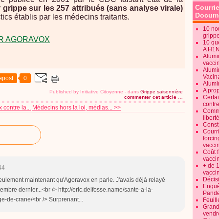
Courrie
 grippe sur les 257 attribués (sans analyse virale)
Docume
tics établis par les médecins traitants.
10 no
gripp
R AGORAVOX
10 qu
A H1
Alumi
vaccin
Alumi
Vacin
epost
0
Alumi
A pro
Published by Initiative Citoyenne
-
dans
Grippe saisonnière
Certa
commenter cet article
…
contre
contre la...
Médecins hors la loi, médias... >>
Commen
libert
Consti
Courr
forcin
vacci
Coût 
vacci
+ de 
44
vacci
Décisi
seulement maintenant qu'Agoravox en parle. J'avais déjà relayé
Enquêt
tembre dernier...<br /> http://eric.delfosse.name/sante-a-la-
Pande
-de-crane/<br /> Surprenant...
Feuill
Grand
vendr