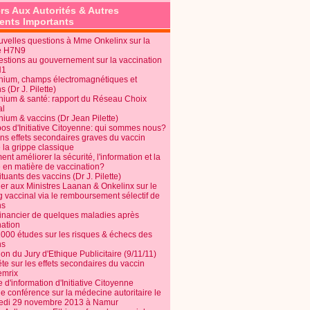
rs Aux Autorités & Autres
nts Importants
uvelles questions à Mme Onkelinx sur la
e H7N9
estions au gouvernement sur la vaccination
N1
nium, champs électromagnétiques et
s (Dr J. Pilette)
nium & santé: rapport du Réseau Choix
al
nium & vaccins (Dr Jean Pilette)
pos d'Initiative Citoyenne: qui sommes nous?
ins effets secondaires graves du vaccin
 la grippe classique
t améliorer la sécurité, l'information et la
é en matière de vaccination?
tuants des vaccins (Dr J. Pilette)
ier aux Ministres Laanan & Onkelinx sur le
g vaccinal via le remboursement sélectif de
ns
financier de quelques maladies après
nation
1000 études sur les risques & échecs des
ns
on du Jury d'Ethique Publicitaire (9/11/11)
e sur les effets secondaires du vaccin
mrix
e d'information d'Initiative Citoyenne
e conférence sur la médecine autoritaire le
edi 29 novembre 2013 à Namur