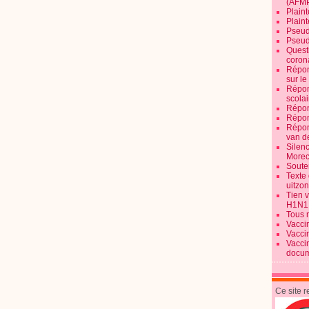
(AFM
Plaint
Plain
Pseud
Pseud
Quest
corona
Répon
sur l
Répon
scolai
Répon
Répon
Répon
van d
Silen
Morec
Souten
Texte 
uitzo
Tien 
H1N1
Tous 
Vacci
Vacci
Vacci
docum
Ce site 