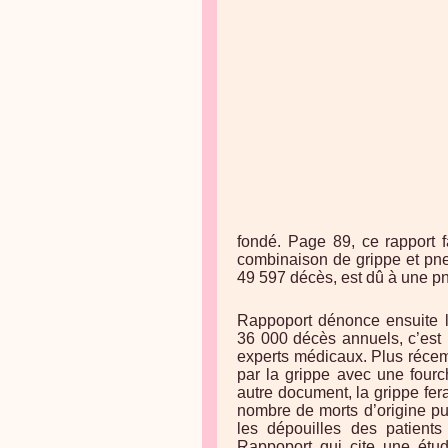
fondé. Page 89, ce rapport 
combinaison de grippe et pne
49 597 décès, est dû à une p
Rappoport dénonce ensuite l
36 000 décès annuels, c’est 
experts médicaux. Plus récem
par la grippe avec une four
autre document, la grippe fer
nombre de morts d’origine pur
les dépouilles des patients
Rappoport qui cite une étu