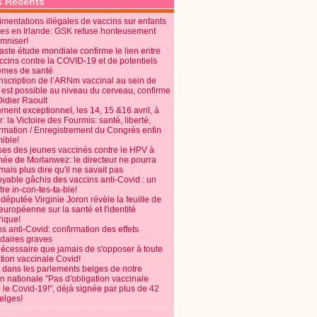
s Récents
mentations illégales de vaccins sur enfants
es en Irlande: GSK refuse honteusement
emniser!
aste étude mondiale confirme le lien entre
ccins contre la COVID-19 et de potentiels
èmes de santé
anscription de l’ARNm vaccinal au sein de
 est possible au niveau du cerveau, confirme
Didier Raoult
ent exceptionnel, les 14, 15 &16 avril, à
 la Victoire des Fourmis: santé, liberté,
ormation / Enregistrement du Congrès enfin
ible!
ses des jeunes vaccinés contre le HPV à
énée de Morlanwez: le directeur ne pourra
ais plus dire qu'il ne savait pas
oyable gâchis des vaccins anti-Covid : un
re in-con-tes-ta-ble!
députée Virginie Joron révèle la feuille de
européenne sur la santé et l'identité
ique!
s anti-Covid: confirmation des effets
daires graves
nécessaire que jamais de s'opposer à toute
tion vaccinale Covid!
 dans les parlements belges de notre
on nationale "Pas d'obligation vaccinale
 le Covid-19!", déjà signée par plus de 42
elges!