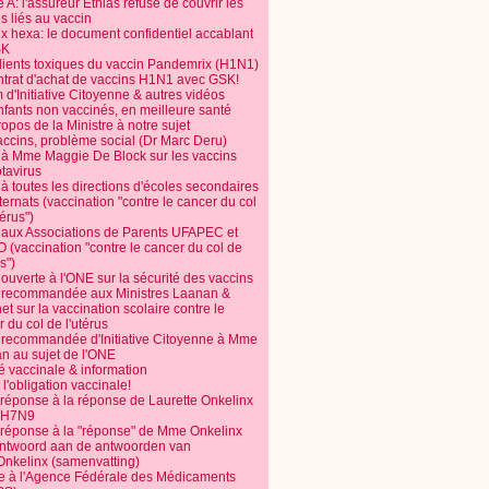
 A: l'assureur Ethias refuse de couvrir les
s liés au vaccin
ix hexa: le document confidentiel accablant
SK
dients toxiques du vaccin Pandemrix (H1N1)
ntrat d'achat de vaccins H1N1 avec GSK!
m d'Initiative Citoyenne & autres vidéos
nfants non vaccinés, en meilleure santé
opos de la Ministre à notre sujet
accins, problème social (Dr Marc Deru)
e à Mme Maggie De Block sur les vaccins
otavirus
 à toutes les directions d'écoles secondaires
nternats (vaccination "contre le cancer du col
térus")
e aux Associations de Parents UFAPEC et
 (vaccination "contre le cancer du col de
s")
 ouverte à l'ONE sur la sécurité des vaccins
e recommandée aux Ministres Laanan &
t sur la vaccination scolaire contre le
 du col de l'utérus
e recommandée d'Initiative Citoyenne à Mme
n au sujet de l'ONE
é vaccinale & information
l'obligation vaccinale!
 réponse à la réponse de Laurette Onkelinx
e H7N9
 réponse à la "réponse" de Mme Onkelinx
ntwoord aan de antwoorden van
Onkelinx (samenvatting)
te à l'Agence Fédérale des Médicaments