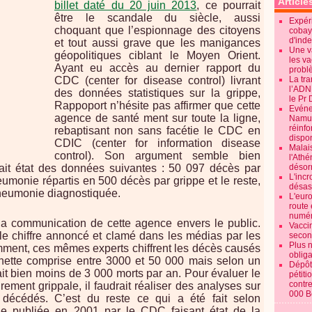
Article
billet daté du 20 juin 2013
, ce pourrait
être le scandale du siècle, aussi
Expéri
choquant que l’espionnage des citoyens
cobay
d'ind
et tout aussi grave que les manigances
Une v
géopolitiques ciblant le Moyen Orient.
les va
Ayant eu accès au dernier rapport du
probl
CDC (center for disease control) livrant
La tr
l’ADN
des données statistiques sur la grippe,
le Pr 
Rappoport n’hésite pas affirmer que cette
Evénem
agence de santé ment sur toute la ligne,
Namur:
réinf
rebaptisant non sans facétie le CDC en
dispon
CDIC (center for information disease
Malai
control). Son argument semble bien
l'Ath
fait état des données suivantes : 50 097 décès par
désorm
L'incr
umonie répartis en 500 décès par grippe et le reste,
désast
neumonie diagnostiquée.
L'euro
route 
numér
a communication de cette agence envers le public.
Vaccin
le chiffre annoncé et clamé dans les médias par les
secon
Plus 
ment, ces mêmes experts chiffrent les décès causés
obliga
chette comprise entre 3000 et 50 000 mais selon un
Dépôt
ait bien moins de 3 000 morts par an. Pour évaluer le
pétiti
contre
ement grippale, il faudrait réaliser des analyses sur
000 B
 décédés. C’est du reste ce qui a été fait selon
de publiée en 2001 par le CDC faisant état de la