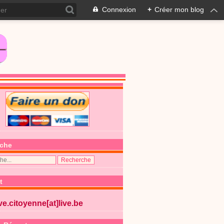
Connexion
+
Créer mon blog
che
t
ive.citoyenne[at]live.be