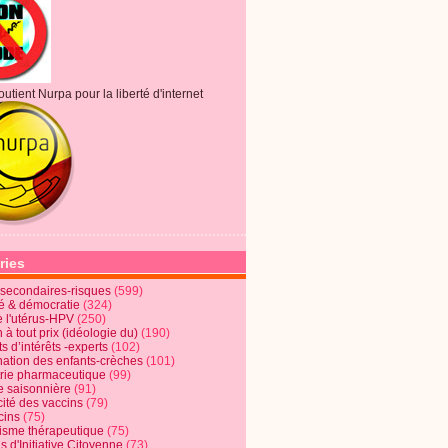
outient Nurpa pour la liberté d'internet
ries
s secondaires-risques
(599)
té & démocratie
(324)
e l'utérus-HPV
(250)
 à tout prix (idéologie du)
(190)
ts d’intérêts -experts
(102)
nation des enfants-crèches
(101)
trie pharmaceutique
(99)
e saisonnière
(91)
cité des vaccins
(79)
cins
(75)
lisme thérapeutique
(75)
s d'Initiative Citoyenne
(73)