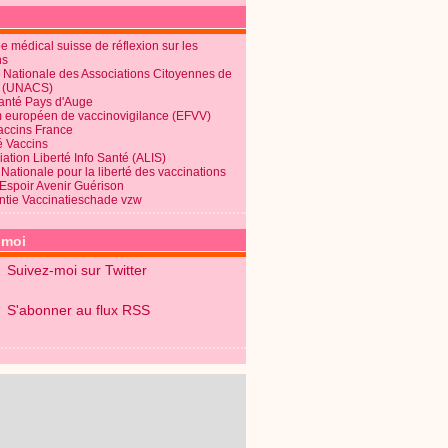
 médical suisse de réflexion sur les
ns
 Nationale des Associations Citoyennes de
é (UNACS)
Santé Pays d'Auge
 européen de vaccinovigilance (EFVV)
Vaccins France
é Vaccins
ation Liberté Info Santé (ALIS)
Nationale pour la liberté des vaccinations
 Espoir Avenir Guérison
ntie Vaccinatieschade vzw
-moi
Suivez-moi sur Twitter
S'abonner au flux RSS