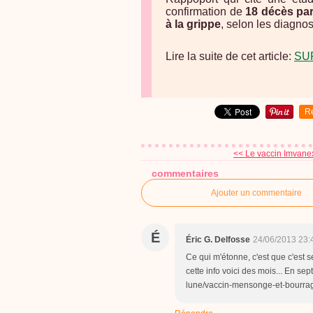
confirmation de
18 décès par
à la grippe
, selon les diagnos
Lire la suite de cet article:
SU
R
<< Le vaccin Imvanex 
commentaires
Ajouter un commentaire
É
Éric G. Delfosse
24/06/2013 23:
Ce qui m'étonne, c'est que c'est 
cette info voici des mois... En sep
lune/vaccin-mensonge-et-bourrage