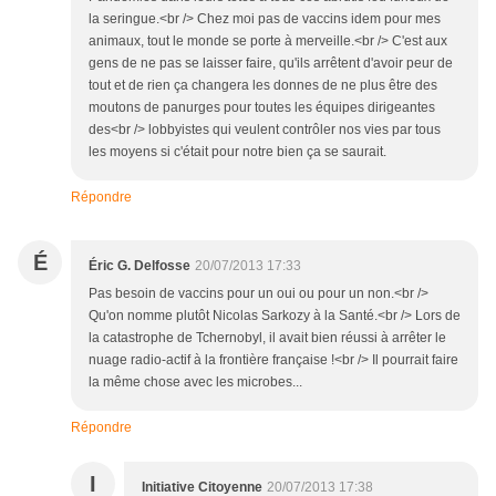
la seringue.<br /> Chez moi pas de vaccins idem pour mes
animaux, tout le monde se porte à merveille.<br /> C'est aux
gens de ne pas se laisser faire, qu'ils arrêtent d'avoir peur de
tout et de rien ça changera les donnes de ne plus être des
moutons de panurges pour toutes les équipes dirigeantes
des<br /> lobbyistes qui veulent contrôler nos vies par tous
les moyens si c'était pour notre bien ça se saurait.
Répondre
É
Éric G. Delfosse
20/07/2013 17:33
Pas besoin de vaccins pour un oui ou pour un non.<br />
Qu'on nomme plutôt Nicolas Sarkozy à la Santé.<br /> Lors de
la catastrophe de Tchernobyl, il avait bien réussi à arrêter le
nuage radio-actif à la frontière française !<br /> Il pourrait faire
la même chose avec les microbes...
Répondre
I
Initiative Citoyenne
20/07/2013 17:38