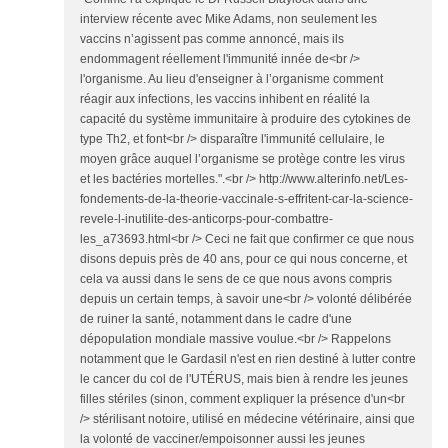
interview récente avec Mike Adams, non seulement les
vaccins n’agissent pas comme annoncé, mais ils
endommagent réellement l'immunité innée de<br />
l'organisme. Au lieu d'enseigner à l’organisme comment
réagir aux infections, les vaccins inhibent en réalité la
capacité du système immunitaire à produire des cytokines de
type Th2, et font<br /> disparaître l'immunité cellulaire, le
moyen grâce auquel l’organisme se protège contre les virus
et les bactéries mortelles.".<br /> http://www.alterinfo.net/Les-
fondements-de-la-theorie-vaccinale-s-effritent-car-la-science-
revele-l-inutilite-des-anticorps-pour-combattre-
les_a73693.html<br /> Ceci ne fait que confirmer ce que nous
disons depuis près de 40 ans, pour ce qui nous concerne, et
cela va aussi dans le sens de ce que nous avons compris
depuis un certain temps, à savoir une<br /> volonté délibérée
de ruiner la santé, notamment dans le cadre d'une
dépopulation mondiale massive voulue.<br /> Rappelons
notamment que le Gardasil n'est en rien destiné à lutter contre
le cancer du col de l'UTÉRUS, mais bien à rendre les jeunes
filles stériles (sinon, comment expliquer la présence d'un<br
/> stérilisant notoire, utilisé en médecine vétérinaire, ainsi que
la volonté de vacciner/empoisonner aussi les jeunes