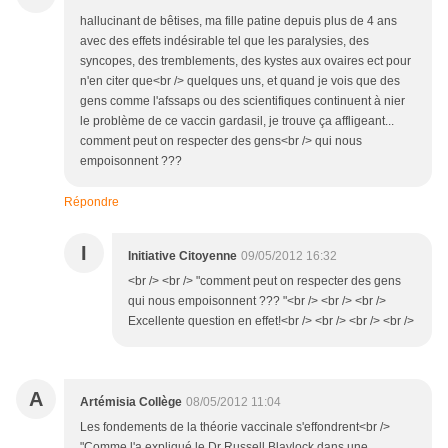
hallucinant de bêtises, ma fille patine depuis plus de 4 ans
avec des effets indésirable tel que les paralysies, des
syncopes, des tremblements, des kystes aux ovaires ect pour
n'en citer que<br /> quelques uns, et quand je vois que des
gens comme l'afssaps ou des scientifiques continuent à nier
le problème de ce vaccin gardasil, je trouve ça affligeant...
comment peut on respecter des gens<br /> qui nous
empoisonnent ???
Répondre
I
Initiative Citoyenne
09/05/2012 16:32
<br /> <br /> "comment peut on respecter des gens
qui nous empoisonnent ??? "<br /> <br /> <br />
Excellente question en effet!<br /> <br /> <br /> <br />
A
Artémisia Collège
08/05/2012 11:04
Les fondements de la théorie vaccinale s'effondrent<br />
"Comme l'a expliqué le Dr Russell Blaylock dans une