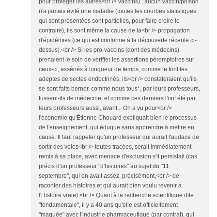
pour protéger les autres<br /> vaccins) ; aucun vaccin/poison
n'a jamais évité une maladie (toutes les courbes statistiques
qui sont présentées sont partielles, pour faire croire le
contraire), ils sont même la cause de la<br /> propagation
d'épidémies (ce qui est conforme à la découverte récente ci-
dessus).<br /> Si les pro-vaccins (dont des médecins),
prenaient le soin de vérifier les assertions péremptoires sur
ceux-ci, assénés à longueur de temps, comme le font les
adeptes de sectes endoctrinés, ils<br /> constateraient qu'ils
se sont faits berner, comme nous tous*, par leurs professeurs,
fussent-ils de médecine, et comme ces derniers l'ont été par
leurs professeurs aussi, avant... On a vu pour<br />
l'économie qu'Étienne Chouard expliquait bien le processus
de l'enseignement, qui éduque sans apprendre à mettre en
cause. Il faut rappeler qu'un professeur qui aurait l'audace de
sortir des voies<br /> toutes tracées, serait immédiatement
remis à sa place, avec menace d'exclusion s'il persistait (cas
précis d'un professeur "d'histoires" au sujet du "11
septembre", qui en avait assez, précisément,<br /> de
raconter des histoires et qui aurait bien voulu revenir à
l'Histoire vraie).<br /> Quant à la recherche scientifique dite
"fondamentale", il y a 40 ans qu'elle est officiellement
"maquée" avec l'industrie pharmaceutique (par contrat), qui