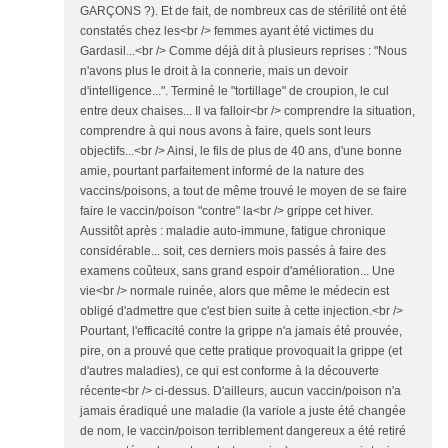
GARÇONS ?). Et de fait, de nombreux cas de stérilité ont été
constatés chez les<br /> femmes ayant été victimes du
Gardasil...<br /> Comme déjà dit à plusieurs reprises : "Nous
n'avons plus le droit à la connerie, mais un devoir
d'intelligence...". Terminé le "tortillage" de croupion, le cul
entre deux chaises... Il va falloir<br /> comprendre la situation,
comprendre à qui nous avons à faire, quels sont leurs
objectifs...<br /> Ainsi, le fils de plus de 40 ans, d'une bonne
amie, pourtant parfaitement informé de la nature des
vaccins/poisons, a tout de même trouvé le moyen de se faire
faire le vaccin/poison "contre" la<br /> grippe cet hiver.
Aussitôt après : maladie auto-immune, fatigue chronique
considérable... soit, ces derniers mois passés à faire des
examens coûteux, sans grand espoir d'amélioration... Une
vie<br /> normale ruinée, alors que même le médecin est
obligé d'admettre que c'est bien suite à cette injection.<br />
Pourtant, l'efficacité contre la grippe n'a jamais été prouvée,
pire, on a prouvé que cette pratique provoquait la grippe (et
d'autres maladies), ce qui est conforme à la découverte
récente<br /> ci-dessus. D'ailleurs, aucun vaccin/poison n'a
jamais éradiqué une maladie (la variole a juste été changée
de nom, le vaccin/poison terriblement dangereux a été retiré