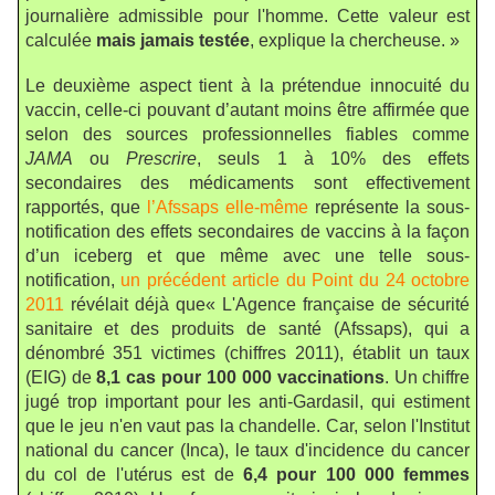
journalière admissible pour l'homme. Cette valeur est
calculée
mais jamais testée
, explique la chercheuse. »
Le deuxième aspect tient à la prétendue innocuité du
vaccin, celle-ci pouvant d’autant moins être affirmée que
selon des sources professionnelles fiables comme
JAMA
ou
Prescrire
, seuls 1 à 10% des effets
secondaires des médicaments sont effectivement
rapportés, que
l’Afssaps elle-même
représente la sous-
notification des effets secondaires de vaccins à la façon
d’un iceberg et que même avec une telle sous-
notification,
un précédent article du Point du 24 octobre
2011
révélait déjà que
« L'Agence française de sécurité
sanitaire et des produits de santé (Afssaps), qui a
dénombré 351 victimes (chiffres 2011), établit un taux
(EIG) de
8,1 cas pour 100 000
vaccinations
. Un chiffre
jugé trop important pour les anti-Gardasil, qui estiment
que le jeu n'en vaut pas la chandelle. Car, selon l'Institut
national du cancer (Inca), le taux d'incidence du cancer
du col de l'utérus est de
6,4
pour 100 000 femmes