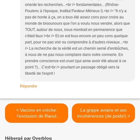
oriente les recherches...<br /> fondamentales... (Rhône-
Poulenc à l'époque, Institut Pasteur-Mérieux !).<br /> *Il n'y a
pas de honte à ça, on a tous été assez cons pour croire au
monde de bisounours que l'on a voulu nous vendre, alors que
TOUT, autour de nous, nous montrait en permanence que
c'était faux !<br /> Et on est tous encore un peu cons quelque
part, pour ne pas voir ou comprendre à d'autres niveaux...<br
/> La recherche de la vérité est un chemin semé d'embûches,
à nous de ne pas nous complaire dans notre connerie. En
prendre conscience est cruel (qui aime avoir été abusé à ce
point ?)... C'est<br /> pourtant un passage obligé vers la
liberté de l'esprit !
Répondre
< Vaccins en crèche:
La grippe aviaire et ses
l'exclusion de Raoul
incohérences (de poids!) >
démontre le baratin de
l'ONE au sujet des
prétendues dérogations
Hébergé par Overblog