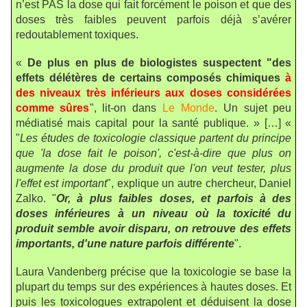
n’est PAS la dose qui fait forcément le poison et que des
doses très faibles peuvent parfois déjà s’avérer
redoutablement toxiques.
«
De plus en plus de biologistes suspectent "des
effets délétères de certains composés chimiques
à
des niveaux très inférieurs aux doses considérées
comme sûres
", lit-on dans
Le Monde
. Un sujet peu
médiatisé mais capital pour la santé publique. » […] «
"
Les études de toxicologie classique partent du principe
que 'la dose fait le poison', c'est-à-dire que plus on
augmente la dose du produit que l'on veut tester, plus
l'effet est important
", explique un autre chercheur, Daniel
Zalko. "
Or, à plus faibles doses, et parfois à des
doses inférieures à un niveau où la toxicité du
produit semble avoir disparu, on retrouve des effets
importants, d'une nature parfois différente
".
Laura Vandenberg précise que la toxicologie se base la
plupart du temps sur des expériences à hautes doses. Et
puis les toxicologues extrapolent et déduisent la dose