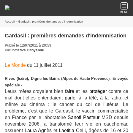
MENU
Accueil
» Gardasil : premières demandes d'indemnisation
Gardasil : premières demandes d'indemnisation
Publié le 12/07/2011 à 20:59
Par
Initiative Citoyenne
Le Monde
du 11 juillet 2011
Rives (Isère), Digne-les-Bains (Alpes-de-Haute-Provence), Envoyée
spéciale -
Leurs mères croyaient bien
faire
et les
protéger
contre ce
mal dont elles entendaient
parler
à la télé, à la radio, et
même au cinéma : le cancer du col de l'utérus. Le
problème, c'est que le Gardasil, le vaccin commercialisé
en France par le laboratoire
Sanofi Pasteur
MSD depuis
novembre 2006, a transformé leur vie en cauchemar,
assurent
Laura Agnès
et
Laëtitia Celli
, âgées de 16 et 20