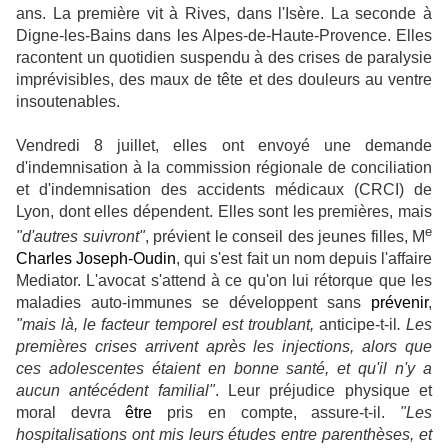
ans. La première vit à Rives, dans l'Isère. La seconde à
Digne-les-Bains dans les Alpes-de-Haute-Provence. Elles
racontent un quotidien suspendu à des crises de paralysie
imprévisibles, des maux de tête et des douleurs au ventre
insoutenables.
Vendredi 8 juillet, elles ont envoyé une demande
d'indemnisation à la commission régionale de conciliation
et d'indemnisation des accidents médicaux (CRCI) de
Lyon, dont elles dépendent. Elles sont les premières, mais
e
"d'autres suivront"
, prévient le conseil des jeunes filles, M
Charles Joseph-Oudin
, qui s'est fait un nom depuis l'affaire
Mediator. L'avocat s'attend à ce qu'on lui rétorque que les
maladies auto-immunes se développent sans
prévenir
,
"mais là, le facteur temporel est troublant,
anticipe-t-il
. Les
premières crises arrivent après les injections, alors que
ces adolescentes étaient en bonne santé, et qu'il n'y a
aucun antécédent familial"
. Leur préjudice physique et
moral devra
être
pris en compte, assure-t-il.
"Les
hospitalisations ont mis leurs études entre parenthèses, et