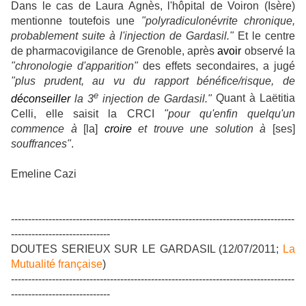
Dans le cas de Laura Agnès, l'hôpital de Voiron (Isère)
mentionne toutefois une
"polyradiculonévrite chronique,
probablement suite à l'injection de Gardasil."
Et le centre
de pharmacovigilance de Grenoble, après
avoir
observé la
"chronologie d'apparition"
des effets secondaires, a jugé
"plus prudent, au vu du rapport bénéfice/risque, de
e
déconseiller
la 3
injection de Gardasil."
Quant à Laëtitia
Celli, elle saisit la CRCI
"pour qu'enfin quelqu'un
commence à
[la]
croire
et trouve une solution à
[ses]
souffrances"
.
Emeline Cazi
-----------------------------------------------------------------------------------
-----------------------------
DOUTES SERIEUX SUR LE GARDASIL (12/07/2011;
La
Mutualité française
)
-----------------------------------------------------------------------------------
-----------------------------