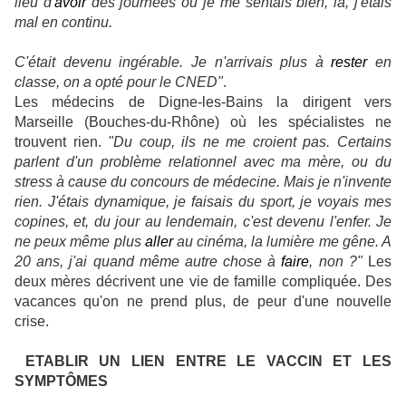
lieu d'
avoir
des journées où je me sentais bien, là, j'étais
mal en continu.
C'était devenu ingérable. Je n'arrivais plus à
rester
en
classe, on a opté pour le CNED"
.
Les médecins de Digne-les-Bains la dirigent vers
Marseille (Bouches-du-Rhône) où les spécialistes ne
trouvent rien.
"Du coup, ils ne me croient pas. Certains
parlent d'un problème relationnel avec ma mère, ou du
stress à cause du concours de médecine. Mais je n'invente
rien. J'étais dynamique, je faisais du sport, je voyais mes
copines, et, du jour au lendemain, c'est devenu l'enfer. Je
ne peux même plus
aller
au cinéma, la lumière me gêne. A
20 ans, j'ai quand même autre chose à
faire
, non ?"
Les
deux mères décrivent une vie de famille compliquée. Des
vacances qu'on ne prend plus, de peur d'une nouvelle
crise.
ETABLIR UN LIEN ENTRE LE VACCIN ET LES
SYMPTÔMES