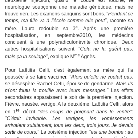
deuxième injection, quand le coude est touché, le
neurologue soupçonne une maladie génétique, mais ne
trouve rien. Les examens sanguins sont bons.
"Pendant ce
temps, ma fille va à l'école comme elle peut"
, raconte sa
e
mère. Laura redouble sa 3
. Après une première
hospitalisation, en septembre2010, les médecins
concluent à une polyradiculonévrite chronique. Deux
autres hospitalisations suivent.
"Cela ne la guérit pas,
me
mais ça la soulage"
, explique M
Agnès.
Pour Laëtitia Celli, c'est également sa mère qui l'a
poussée à se
faire
vacciner
.
"Alors qu'elle ne voulait pas,
se désespère Rachel Celli, épouse de gendarme
. Mais ils
m'ont foutu la trouille avec leurs messages."
Les effets
secondaires apparaissent le soir de la première injection.
Fièvre, nausée, vertige. A la deuxième, Laëtitia Celli, alors
re
en 1
, décrit
"des coups de poignard dans le ventre"
:
"C'était invivable. Les vertiges, les vomissements
arrivaient subitement, tous les deux, trois jours. Je devais
sortir
de cours."
La troisième injection
"est une bombe : au