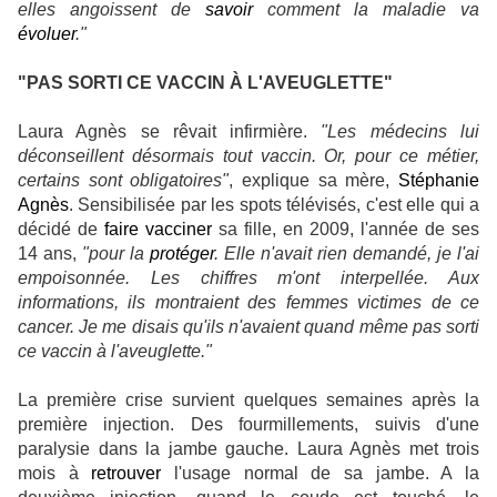
elles angoissent de
savoir
comment la maladie va
évoluer
."
"PAS SORTI CE VACCIN À L'AVEUGLETTE"
Laura Agnès se rêvait infirmière.
"Les médecins lui
déconseillent désormais tout vaccin. Or, pour ce métier,
certains sont obligatoires"
, explique sa mère,
Stéphanie
Agnès
. Sensibilisée par les spots télévisés, c'est elle qui a
décidé de
faire
vacciner
sa fille, en 2009, l'année de ses
14 ans,
"pour la
protéger
. Elle n'avait rien demandé, je l'ai
empoisonnée. Les chiffres m'ont interpellée. Aux
informations, ils montraient des femmes victimes de ce
cancer. Je me disais qu'ils n'avaient quand même pas sorti
ce vaccin à l'aveuglette."
La première crise survient quelques semaines après la
première injection. Des fourmillements, suivis d'une
paralysie dans la jambe gauche. Laura Agnès met trois
mois à
retrouver
l'usage normal de sa jambe. A la