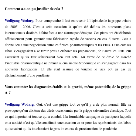
Comment a-t-on pu justifier de cela ?
Wolfgang Wodarg.
Pour comprendre il faut en revenir à l’épisode de la grippe aviaire
de 2005 - 2006. C’est à cette occasion là qu’ont été définis les nouveaux plans
internationaux destinés à faire face à une alarme pandémique. Ces plans ont été élaborés
officiellement pour garantir une fabrication rapide de vaccins en cas d’alerte. Cela a
donné lieu à une négociation entre les firmes pharmaceutiques et les Etats. D’un côté les
labos s’engageaient à se ternir prêts à élaborer les préparations, de l’autre les Etats leur
assuraient qu’ils leur achèteraient bien tout cela. Au terme de ce drôle de marché
l’industrie pharmaceutique ne prenait aucun risque économique en s’engageant dans les
nouvelles fabrications. Et elle était assurée de toucher le jack pot en cas de
déclenchement d’une pandémie.
Vous contestez les diagnostics établis et la gravité, même potentielle, de la grippe
A ?
Wolfgang Wodarg.
Oui, c’est une grippe tout ce qu’il y a de plus normal. Elle ne
provoque qu’un dixième des décés occasionnés par la grippe saisonnière classique. Tout
ce qui importait et tout ce qui a conduit à la formidable campagne de panique à laquelle
on a assisté, c’est qu’elle constituait une occasion en or pour les représentants des labos
qui savaient qu’ils toucheraient le gros lot en cas de proclamation de pandémie.