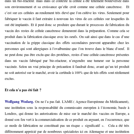
dans un bio-réacteur. mais dans ce contexte la cellule a été tellement bouleversée dans
son environnement et sa croissance qu’elle croit comme une cellule cancéreuse.
Et
c’est sur ces cellules au rendement très élevé que l’on cultive les virus. Seulement pour
fabriquer le vaccin il faut extraire à nouveau les virus de ces cellules sur lesquelles ils
ont été implantés. Et il peut donc se produire que durant le processus de fabrication du
vaccin des restes de cellule cancéreuse demeurent dans la préparation. Comme cela se
produit dans la fabrication classique avec les oeufs. On sait ainsi que dans le cas d’une
vaccination de la grippe classique des effets secondaires peuvent apparaître chez les
personnes qui sont allergiques à l’ovalbumine que l’on trouve dans le blanc d’oeuf.
Il
ne peut donc pas être exclu que des protéïnes, restes d’une cellule cancéreuse présentes
dans un vaccin fabriqué par bio-réacteur, n’engendre une tumeur sur la personne
vaccinée. Selon un vrai principe de précaution il faudrait donc, avant qu’un tel produit
ne soit autorisé sur le marché, avoir la certitude à 100% que de tels effets sont réellement
exclus.
Et cela n’a pas été fait ?
Wolfgang Wodarg.
On ne l’a pas fait. L’AME ( Agence Européenne du Médicament),
une institution sous la responsabilité du commissaire européen à l’économie, basée à
Londres, qui donne les autorisations de mise sur le marché des vaccins en Europe, a
donné son feu vert à la commercialisation de ce produit en arguant, en l’occurrence, que
ce mode de fabrication ne constituait pas un risque « significatif ».
Cela a été très
différemment apprécié par de nombreux spécialistes ici en Allemagne et une institution