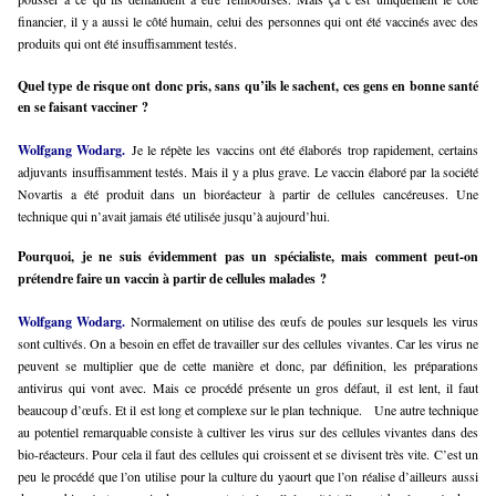
financier, il y a aussi le côté humain, celui des personnes qui ont été vaccinés avec des
produits qui ont été insuffisamment testés.
Quel type de risque ont donc pris, sans qu’ils le sachent, ces gens en bonne santé
en se faisant vacciner ?
Wolfgang Wodarg.
Je le répète les vaccins ont été élaborés trop rapidement, certains
adjuvants insuffisamment testés. Mais il y a plus grave. Le vaccin élaboré par la société
Novartis a été produit dans un bioréacteur à partir de cellules cancéreuses. Une
technique qui n’avait jamais été utilisée jusqu’à aujourd’hui.
Pourquoi, je ne suis évidemment pas un spécialiste, mais comment peut-on
prétendre faire un vaccin à partir de cellules malades ?
Wolfgang Wodarg.
Normalement on utilise des œufs de poules sur lesquels les virus
sont cultivés. On a besoin en effet de travailler sur des cellules vivantes. Car les virus ne
peuvent se multiplier que de cette manière et donc, par définition, les préparations
antivirus qui vont avec. Mais ce procédé présente un gros défaut, il est lent, il faut
beaucoup d’œufs. Et il est long et complexe sur le plan technique.
Une autre technique
au potentiel remarquable consiste à cultiver les virus sur des cellules vivantes dans des
bio-réacteurs. Pour cela il faut des cellules qui croissent et se divisent très vite. C’est un
peu le procédé que l’on utilise pour la culture du yaourt que l’on réalise d’ailleurs aussi