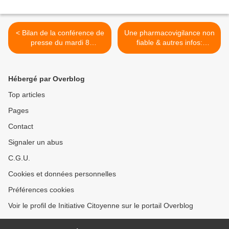
< Bilan de la conférence de
Une pharmacovigilance non
presse du mardi 8
fiable & autres infos:
décembre 2009...
synthèse de notre 6°
conférence de presse >
Hébergé par Overblog
Top articles
Pages
Contact
Signaler un abus
C.G.U.
Cookies et données personnelles
Préférences cookies
Voir le profil de Initiative Citoyenne sur le portail Overblog