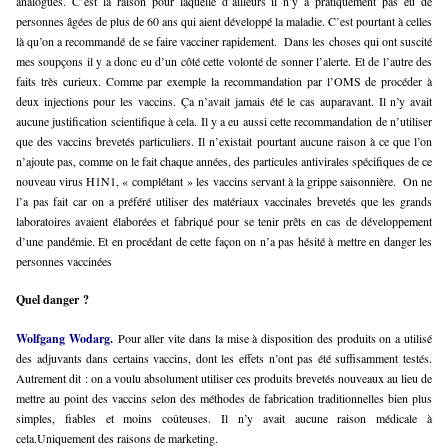
analogues. C’est la raison pour laquelle d’ailleurs il n’y a pratiquement pas eu de
personnes âgées de plus de 60 ans qui aient développé la maladie. C’est pourtant à celles
là qu’on a recommandé de se faire vacciner rapidement.
Dans les choses qui ont suscité
mes soupçons il y a donc eu d’un côté cette volonté de sonner l’alerte. Et de l’autre des
faits très curieux. Comme par exemple la recommandation par l’OMS de procéder à
deux injections pour les vaccins. Ça n’avait jamais été le cas auparavant. Il n’y avait
aucune justification scientifique à cela. Il y a eu aussi cette recommandation de n’utiliser
que des vaccins brevetés particuliers. Il n’existait pourtant aucune raison à ce que l’on
n’ajoute pas, comme on le fait chaque années, des particules antivirales spécifiques de ce
nouveau virus H1N1, « complétant » les vaccins servant à la grippe saisonnière.
On ne
l’a pas fait car on a préféré utiliser des matériaux vaccinales brevetés que les grands
laboratoires avaient élaborées et fabriqué pour se tenir prêts en cas de développement
d’une pandémie. Et en procédant de cette façon on n’a pas hésité à mettre en danger les
personnes vaccinées
Quel danger ?
Wolfgang Wodarg.
Pour aller vite dans la mise à disposition des produits on a utilisé
des adjuvants dans certains vaccins, dont les effets n’ont pas été suffisamment testés.
Autrement dit : on a voulu absolument utiliser ces produits brevetés nouveaux au lieu de
mettre au point des vaccins selon des méthodes de fabrication traditionnelles bien plus
simples, fiables et moins coûteuses. Il n’y avait aucune raison médicale à
cela.Uniquement des raisons de marketing.