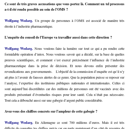
Ce sont de très graves accusations que vous portez là. Comment un tel processus
a-t-il été rendu possible au sein de l’OMS ?
Wolfgang Wodarg.
Un groupe de personnes à l’OMS est associé de manière très
étroite à l’industrie pharmaceutique.
L’enquête du conseil de l’Europe va travailler aussi dans cette direction ?
Wolfgang Wodarg.
Nous voulons faire la lumière sur tout ce qui a pu rendre cette
formidable opération d’intox. Nous voulons savoir qui a décidé, sur la base de quelles
preuves scientifiques, et comment s’est exercé précisément l’influence de l’industrie
pharmaceutique dans la prise de décision. Et nous devons enfin présenter des
revendications aux gouvernements.
L’objectif de la commission d’enquête est qu’il n’y
ait plus à l’avenir de fausses alertes de ce genre. Que la population puisse se reposer sur
l’analyse, l’expertise des instituions publiques nationales et internationales. Celles ci
sont aujourd’hui discréditées car des millions de personnes ont été vaccinés avec des
produits présentant d’éventuelles risques pour leur santé. Cela n’était pas nécessaire.
Tout cela a débouché aussi sur une gabegie d’argent public considérable.
Avez-vous des chiffres concrets sur l’ampleur de cette gabegie ?
Wolfgang Wodarg.
En Allemagne ce sont 700 millions d’euros. Mais il est très
difficile de connaître les chiffres précis car on parle maintenant d’un côté de reventes de