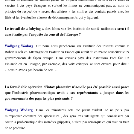
vaccins à des pays étrangers et surtout les firmes ne communiquent pas, au nom du
principe du respect du « secret des affaires » les chiffres des contrats passés avec les
Etats et les éventuelles clauses de dédommagements qui y figurent.
Le travail de « lobying » des labos sur les instituts de santé nationaux sera-t-il
aussi traité par l’enquête du conseil de l’Europe ?
Wolfgang Wodarg.
Oui nous nous pencherons sur l’attitude des instituts comme le
Robert Koch en Allemagne ou Pasteur en France qui aurait dû en réalité conseiller leurs
gouvernements de façon critique. Dans certains pays des institutions l’ont fait. En
Finlande ou en Pologne, par exemple, des voix critiques se sont élevées pour dire :
« nous n’avons pas besoin de cela ».
La formidable opération d’intox planétaire n’a-t-elle pas été possible aussi parce
que l’industrie pharmaceutique avait « ses représentants » jusque dans les
gouvernements des pays les plus puissants ?
Wolgang Wodarg.
Dans les ministères cela me paraît évident. Je ne peux pas
m’expliquer comment des spécialistes , des gens très intelligents qui connaissent par
coeur la problématique des maladies grippales, n’aient pas remarqué ce qui était en train
de se produire.