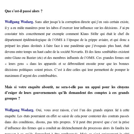
Que s’est-il passé alors ?
Wolfgang Wodarg.
Sans aller jusqu’à la corruption directe qui j’en suis certain existe,
il y a eu mille manières pour les labos d’exercer leur influence sur les décisions. J’ai pu
constater très concrètement par exemple comment Klaus Stöhr qui était le chef du
département épidémiologique de l’OMS à l’époque de la grippe aviaire, et qui donc a
préparé les plans destinés à faire face à une pandémie que j’évoquais plus haut, était
devenu entre temps un haut cadre de la société Novartis. Et des liens semblables existent
entre Glaxo ou Baxter (etc) et des membres influents de l’OMS. Ces grandes firmes ont
« leurs gens » dans les appareils et se débrouillent ensuite pour que les bonnes
décisions politiques soient prises. C’est à dire celles qui leur permettent de pomper le
maximum d’argent des contribuables.
Mais si votre enquête aboutit, ne sera-t-elle pas un appui pour les citoyens
d’exiger de leurs gouvernements qu’ils demandent des comptes à ces grands
groupes ?
Wolfgang Wodarg.
Oui, vous avez raison, c’est l’un des grands enjeux lié à cette
enquête. Les états pourraient en effet se saisir de cela pour contester des contrats passés
dans des conditions, disons, pas très propres. S’il peut être prouvé que c’est la prise
d’influence des firmes qui a conduit au déclenchement du processus alors ils faudra les
pousser à ce qu’ils demandent à être remboursés. Mais ça c’est uniquement le côté