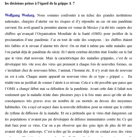
les décisions prises à l’égard de la grippe A ?
Wolfgang Wodarg.
Nous sommes confrontés à un échec des grandes institutions
nationales, chargées d’alerter sur les risques et d’y répondre au cas où une pandémie
survient. En avril quand la première alarme est venue de Mexico j’ai été très surpris des
chiffres qu’avançait l’Organisation Mondiale de la Santé (OMS) pour justifier de la
proclamation d’une pandémie. J’ai eu tout de suite des soupçons : les chiffres étaient
très faibles et le niveau d’alarme très élevé. On en était à même pas mille malades que
l’on parlait déjà de pandémie du siècle. Et l’alerte extrême décrétée était fondée sur le fait
que le virus était nouveau. Mais la caractéristique des maladies grippales, c’est de se
développer très vite avec des virus qui prennent à chaque fois de nouvelles formes, en
s’installant chez de nouveaux hôtes, l’animal, l’homme etc. Il n’y avait rien de nouveau
en soi à cela. Chaque année apparaît un nouveau virus de ce type « grippal ».
En
réalité rien ne justifiait de sonner l’alerte à ce niveau. Cela n’a été possible que parce que
l’OMS a changé début mai sa définition de la pandémie. Avant cette date il fallait non
seulement que la maladie éclate dans plusieurs pays à la fois mais aussi qu’elle ait des
conséquences très graves avec un nombre de cas mortels au dessus des moyennes
habituelles. On a rayé cet aspect dans la nouvelle définition pour ne retenir que le critère
du rythme de diffusion de la maladie. Et on a prétendu que le virus était dangereux car
les populations n’avaient pas pu développer de défense immunitaires contre lui. Ce qui
était faux pour ce virus. Car on a pu observer que des gens âgés de plus de 60 ans
avaient déjà des anticorps. C’est-à-dire qu’ils avaient déjà été en contact avec des virus