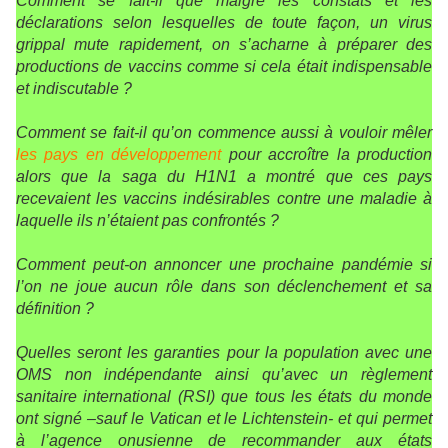
Comment se fait-il que malgré les constats et les
déclarations selon lesquelles de toute façon, un virus
grippal mute rapidement, on s’acharne à préparer des
productions de vaccins comme si cela était indispensable
et indiscutable ?
Comment se fait-il qu’on commence aussi à vouloir mêler
les pays en développement
pour accroître la production
alors que la saga du H1N1 a montré que ces pays
recevaient les vaccins indésirables contre une maladie à
laquelle ils n’étaient pas confrontés ?
Comment peut-on annoncer une prochaine pandémie si
l’on ne joue aucun rôle dans son déclenchement et sa
définition ?
Quelles seront les garanties pour la population avec une
OMS non indépendante ainsi qu’avec un règlement
sanitaire international (RSI) que tous les états du monde
ont signé –sauf le Vatican et le Lichtenstein- et qui permet
à l’agence onusienne de recommander aux états