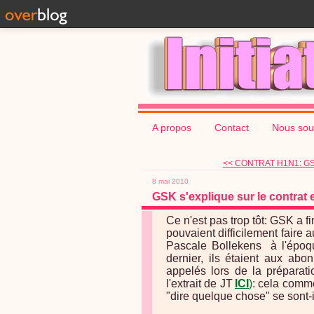
A propos
Contact
Nous sou
<< CONTRAT H1N1: GSK 
8 mai 2010
GSK s'explique sur le contrat en
Ce n'est pas trop tôt: GSK a fin
pouvaient difficilement faire 
Pascale Bollekens à l'époqu
dernier, ils étaient aux abo
appelés lors de la préparati
l'extrait de JT
ICI
)
: cela commen
"dire quelque chose" se sont-i