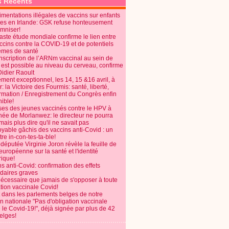
s Récents
mentations illégales de vaccins sur enfants
es en Irlande: GSK refuse honteusement
emniser!
aste étude mondiale confirme le lien entre
ccins contre la COVID-19 et de potentiels
èmes de santé
anscription de l’ARNm vaccinal au sein de
 est possible au niveau du cerveau, confirme
Didier Raoult
ent exceptionnel, les 14, 15 &16 avril, à
 la Victoire des Fourmis: santé, liberté,
ormation / Enregistrement du Congrès enfin
ible!
ses des jeunes vaccinés contre le HPV à
énée de Morlanwez: le directeur ne pourra
ais plus dire qu'il ne savait pas
oyable gâchis des vaccins anti-Covid : un
re in-con-tes-ta-ble!
députée Virginie Joron révèle la feuille de
européenne sur la santé et l'identité
ique!
s anti-Covid: confirmation des effets
daires graves
nécessaire que jamais de s'opposer à toute
tion vaccinale Covid!
 dans les parlements belges de notre
on nationale "Pas d'obligation vaccinale
 le Covid-19!", déjà signée par plus de 42
elges!