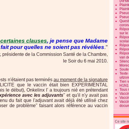
(AFM
Plaint
Plain
Pseud
Pseud
Quest
corona
Répon
sur l
Répon
s
certaines clauses
, je pense que Madame
scolai
Répon
 fait pour quelles ne soient pas révélées
."
Répon
Répon
, présidente de la Commission Santé de la Chambre,
van d
le Soir du 6 mai 2010.
Silen
Morec
Souten
Texte 
uitzo
ests n'étaient pas terminés
au moment de la signature
Tien 
ICITE que le vaccin était bien EXPERIMENTAL
H1N1
s le début), Onkelinx l' a toujours nié en prétendant
Tous 
Vacci
xpérience avec les adjuvants
" et qu'il n'y avait pas
Vacci
enu du fait que l'adjuvant avait déjà été utilisé chez
Vacci
ser de problème" faisant alors référence au vaccin
docum
Ce site 