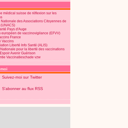
 médical suisse de réflexion sur les
ns
 Nationale des Associations Citoyennes de
é (UNACS)
Santé Pays d'Auge
 européen de vaccinovigilance (EFVV)
Vaccins France
é Vaccins
ation Liberté Info Santé (ALIS)
Nationale pour la liberté des vaccinations
 Espoir Avenir Guérison
ntie Vaccinatieschade vzw
-moi
Suivez-moi sur Twitter
S'abonner au flux RSS