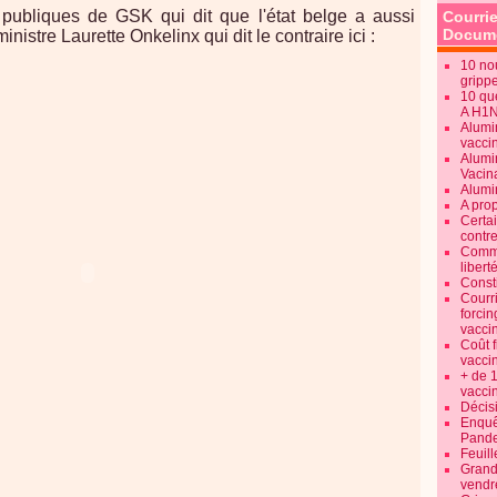
 publiques de GSK qui dit que l'état belge a aussi
Courrie
Docume
ministre Laurette Onkelinx qui dit le contraire ici :
10 no
gripp
10 qu
A H1
Alumi
vaccin
Alumi
Vacin
Alumi
A pro
Certa
contre
Commen
libert
Consti
Courr
forcin
vacci
Coût 
vacci
+ de 
vacci
Décisi
Enquêt
Pande
Feuill
Grand
vendr