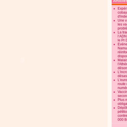
Article
Expéri
cobay
d'ind
Une v
les va
probl
La tr
l’ADN
le Pr 
Evénem
Namur:
réinf
dispon
Malai
l'Ath
désorm
L'incr
désast
L'euro
route 
numér
Vaccin
secon
Plus 
obliga
Dépôt
pétiti
contre
000 B