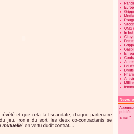
Pandé
Europ
Gripp
Média
Roug
Vaccin
OMS
In he
Citoy
Femme
Gripp
Gaspil
Enregi
Contra
Autre
Loi d'
Droits
Pharm
Antivi
Milita
femme
Newsle
Abonnez-
publiés.
 révélé et que cela fait scandale, chaque partenaire
Email
du jeu.
Ironie du sort, les deux co-contractants se
e mutuelle
" en vertu dudit contrat....