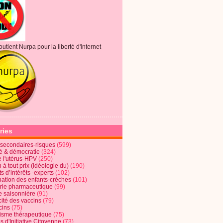
outient Nurpa pour la liberté d'internet
ries
s secondaires-risques
(599)
té & démocratie
(324)
e l'utérus-HPV
(250)
 à tout prix (idéologie du)
(190)
ts d’intérêts -experts
(102)
nation des enfants-crèches
(101)
trie pharmaceutique
(99)
e saisonnière
(91)
cité des vaccins
(79)
cins
(75)
lisme thérapeutique
(75)
s d'Initiative Citoyenne
(73)