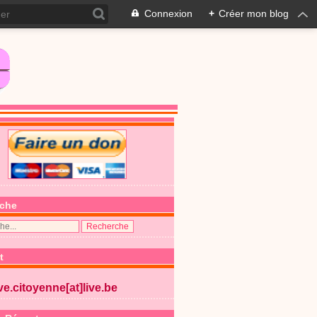
Connexion
+
Créer mon blog
che
t
ive.citoyenne[at]live.be