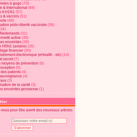
mies à gogo
(70)
e & International
(68)
e A H1N1
(57)
s & vaccins
(51)
eole
(49)
ation polio-liberté vaccinale
(36)
(34)
t Nederlands
(31)
enneté active
(30)
s enceintes
(28)
e H5N1 (aviaire)
(26)
lage financier
(20)
strement électronique (eHealth - etc)
(14)
t secret
(7)
s moyens de prévention
(6)
exception
(5)
 des patients
(4)
acovigilance
(4)
raux
(3)
risation de la santé
(3)
s enceintes grossesse
(1)
tter
vous pour être averti des nouveaux articles