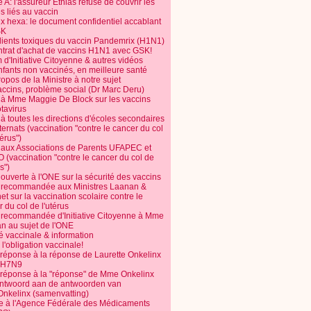
 A: l'assureur Ethias refuse de couvrir les
s liés au vaccin
ix hexa: le document confidentiel accablant
SK
dients toxiques du vaccin Pandemrix (H1N1)
ntrat d'achat de vaccins H1N1 avec GSK!
m d'Initiative Citoyenne & autres vidéos
nfants non vaccinés, en meilleure santé
opos de la Ministre à notre sujet
accins, problème social (Dr Marc Deru)
e à Mme Maggie De Block sur les vaccins
otavirus
 à toutes les directions d'écoles secondaires
nternats (vaccination "contre le cancer du col
térus")
e aux Associations de Parents UFAPEC et
 (vaccination "contre le cancer du col de
s")
 ouverte à l'ONE sur la sécurité des vaccins
e recommandée aux Ministres Laanan &
t sur la vaccination scolaire contre le
 du col de l'utérus
e recommandée d'Initiative Citoyenne à Mme
n au sujet de l'ONE
é vaccinale & information
l'obligation vaccinale!
 réponse à la réponse de Laurette Onkelinx
e H7N9
 réponse à la "réponse" de Mme Onkelinx
ntwoord aan de antwoorden van
Onkelinx (samenvatting)
te à l'Agence Fédérale des Médicaments