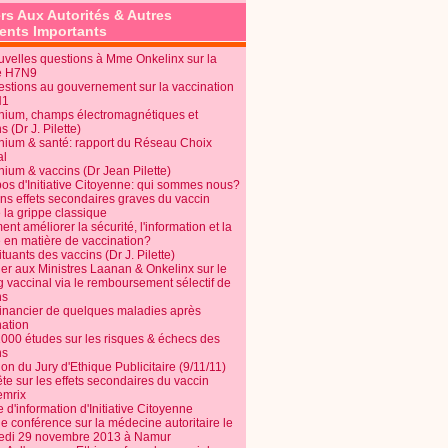
rs Aux Autorités & Autres
nts Importants
uvelles questions à Mme Onkelinx sur la
e H7N9
estions au gouvernement sur la vaccination
N1
nium, champs électromagnétiques et
s (Dr J. Pilette)
nium & santé: rapport du Réseau Choix
al
nium & vaccins (Dr Jean Pilette)
pos d'Initiative Citoyenne: qui sommes nous?
ins effets secondaires graves du vaccin
 la grippe classique
t améliorer la sécurité, l'information et la
é en matière de vaccination?
tuants des vaccins (Dr J. Pilette)
ier aux Ministres Laanan & Onkelinx sur le
g vaccinal via le remboursement sélectif de
ns
financier de quelques maladies après
nation
1000 études sur les risques & échecs des
ns
on du Jury d'Ethique Publicitaire (9/11/11)
e sur les effets secondaires du vaccin
mrix
e d'information d'Initiative Citoyenne
e conférence sur la médecine autoritaire le
edi 29 novembre 2013 à Namur