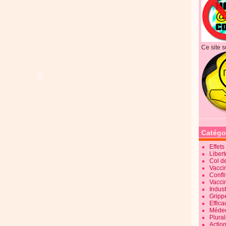
Ce site s
Catégo
Effet
Liber
Col d
Vaccin
Confli
Vacci
Indus
Gripp
Effica
Méde
Plura
Action