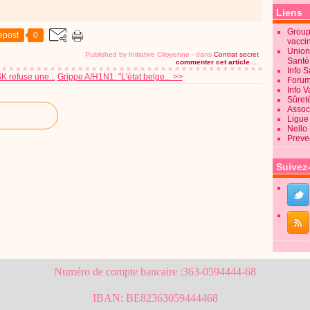
Liens
Groupe
epost
0
vacci
Union
Published by Initiative Citoyenne
-
dans
Contrat secret
Sant
commenter cet article
…
Info 
refuse une...
Grippe A/H1N1: "L'état belge... >>
Forum
Info 
Sûret
Associ
Ligue 
Nello
Preve
Suivez
Numéro de compte bancaire :363-0594444-68
IBAN: BE82363059444468