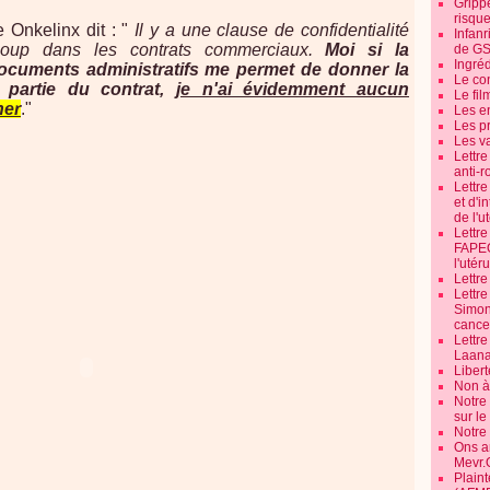
Grippe
risque
 Onkelinx dit : "
Il y a une clause de confidentialité
Infanr
oup dans les contrats commerciaux.
Moi si la
de G
Ingré
cuments administratifs me permet de donner la
Le co
 partie du contrat,
je n'ai évidemment aucun
Le fil
her
."
Les e
Les pr
Les v
Lettr
anti-r
Lettre
et d'i
de l'u
Lettr
FAPEO
l'utéru
Lettre
Lettr
Simone
cancer
Lettr
Laana
Libert
Non à 
Notre
sur l
Notre
Ons a
Mevr.
Plain