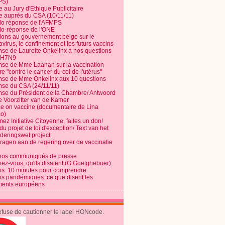
PS)
e au Jury d'Ethique Publicitaire
te auprès du CSA (10/11/11)
o réponse de l'AFMPS
o-réponse de l'ONE
ions au gouvernement belge sur le
virus, le confinement et les futurs vaccins
se de Laurette Onkelinx à nos questions
e H7N9
se de Mme Laanan sur la vaccination
re "contre le cancer du col de l'utérus"
se de Mme Onkelinx aux 10 questions
se du CSA (24/11/11)
se du Président de la Chambre/ Antwoord
e Voorzitter van de Kamer
ce on vaccine (documentaire de Lina
o)
ez Initiative Citoyenne, faites un don!
du projet de loi d'exception/ Text van het
nderingswet project
vragen aan de regering over de vaccinatie
nos communiqués de presse
nez-vous, qu'ils disaient (G.Goetghebuer)
ns: 10 minutes pour comprendre
ns pandémiques: ce que disent les
ents européens
refuse de cautionner le label HONcode.