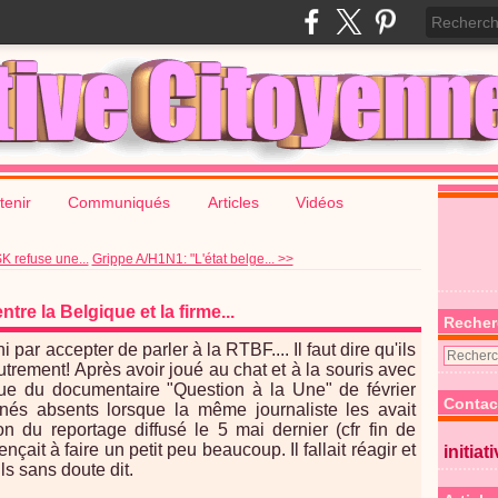
tenir
Communiqués
Articles
Vidéos
refuse une...
Grippe A/H1N1: "L'état belge... >>
tre la Belgique et la firme...
Recher
i par accepter de parler à la RTBF.... Il faut dire qu'ils
autrement! Après avoir joué au chat et à la souris avec
e du documentaire "Question à la Une" de février
Contac
nnés absents lorsque la même journaliste les avait
on du reportage diffusé le 5 mai dernier (cfr fin de
çait à faire un petit peu beaucoup. Il fallait réagir et
initiat
ls sans doute dit.