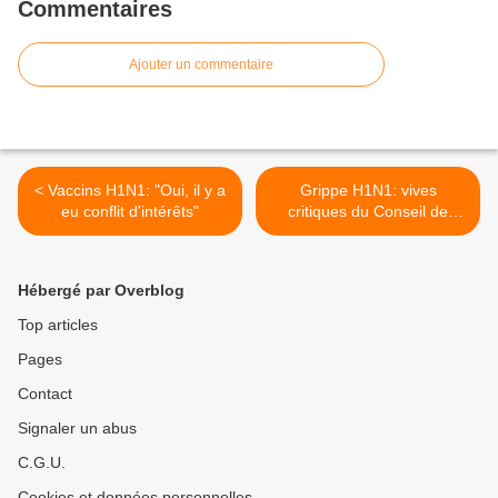
Commentaires
Ajouter un commentaire
< Vaccins H1N1: "Oui, il y a
Grippe H1N1: vives
eu conflit d'intérêts"
critiques du Conseil de
l'Europe >
Hébergé par Overblog
Top articles
Pages
Contact
Signaler un abus
C.G.U.
Cookies et données personnelles