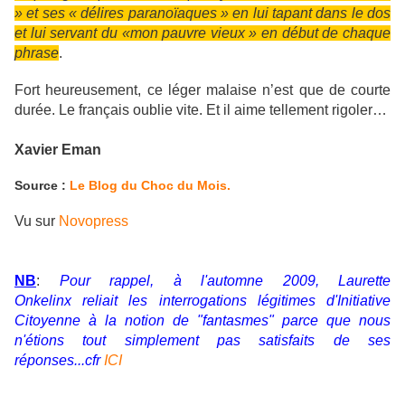
» et ses « délires paranoïaques » en lui tapant dans le dos
et lui servant du «mon pauvre vieux » en début de chaque
phrase
.
Fort heureusement, ce léger malaise n’est que de courte
durée. Le français oublie vite. Et il aime tellement rigoler…
Xavier Eman
Source :
Le Blog du Choc du Mois.
Vu sur
Novopress
NB
:
Pour rappel, à l'automne 2009, Laurette
Onkelinx reliait les interrogations légitimes d'Initiative
Citoyenne à la notion de "fantasmes" parce que nous
n'étions tout simplement pas satisfaits de ses
réponses...
cfr
ICI