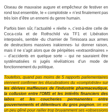
Oiseau de mauvaise augure et empêcheur de festiver en
rond tout ensemble, le « complotiste » n’est finalement pas
très loin d’être un ennemi du genre humain.
Parfois bien sûr, l’actualité « réelle », c’est-à-dire celle de
Coca-cola et de Rothschild via TF1 et Libération
interposés, semble -du charnier de Timisoara aux armes
de destructions massives irakiennes- lui donner raison,
mais il ne s’agit alors que de péripéties «extraordinaires »
– d’accidents en quelque sorte – qui ne sauraient être
systématisées ni jugés révélatrices d’un mode de
fonctionnement du politique.
Toutefois, quand pas moins de 5 rapports parlementaires
viennent confirmer les élucubrations du «complotiste» sur
les dérives maffieuses de l’industrie pharmaceutique,
la collusion entre l’OMS et les intérêts financiers des
labos et les coucheries permanentes entre
gouvernements et détenteurs du gros pognon
, on est
un peu gêné pour railler trop bruyamment ses «obsessions