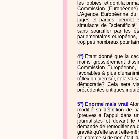
les lobbies, et dont la primau
Commission (Européenne)
L'Agence Européenne du M
juges et parties, permet
simulacre de "scientificit
sans sourciller par les ét
parlementaires européens, 
trop peu nombreux pour faire
4°)
Etant donné que la cac
moins grossièrement diss
Commission Européenne, il
favorables à plus d'unanimi
réflexion bien sûr, cela va s
démocratie? Cela sera vis
précédentes critiques inquiét
5°) Enorme mais vrai!
Alor
modifié sa définition de 
(preuves à l'appui dans un
journalistes et devant le
demande de remodifier sa dé
gravité qu'elle avait elle-m
ça, comme si de rien était,