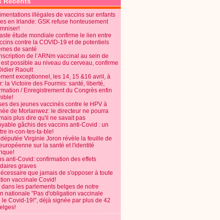
s Récents
mentations illégales de vaccins sur enfants
es en Irlande: GSK refuse honteusement
emniser!
aste étude mondiale confirme le lien entre
ccins contre la COVID-19 et de potentiels
èmes de santé
anscription de l’ARNm vaccinal au sein de
 est possible au niveau du cerveau, confirme
Didier Raoult
ent exceptionnel, les 14, 15 &16 avril, à
 la Victoire des Fourmis: santé, liberté,
ormation / Enregistrement du Congrès enfin
ible!
ses des jeunes vaccinés contre le HPV à
énée de Morlanwez: le directeur ne pourra
ais plus dire qu'il ne savait pas
oyable gâchis des vaccins anti-Covid : un
re in-con-tes-ta-ble!
députée Virginie Joron révèle la feuille de
européenne sur la santé et l'identité
ique!
s anti-Covid: confirmation des effets
daires graves
nécessaire que jamais de s'opposer à toute
tion vaccinale Covid!
 dans les parlements belges de notre
on nationale "Pas d'obligation vaccinale
 le Covid-19!", déjà signée par plus de 42
elges!