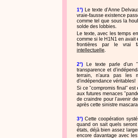
1°)
Le texte d'Anne Delvaux 
vraie-fausse existence pass
comme tel que sous la houl
solde des lobbies.
Le texte, avec les temps 
comme si le H1N1 en avait 
frontières par le vrai
intellectuelle
.
2°)
Le texte parle d'un 
transparence et d'indépendan
terrain, n'aura pas les
d'indépendance véritables!
Si ce "compromis final" est 
aux futures menaces "pandém
de craindre pour l'avenir d
après cette sinistre mascar
3°)
Cette coopération systé
quand on sait quels seront
états, déjà bien assez large
encore davantage avec les 