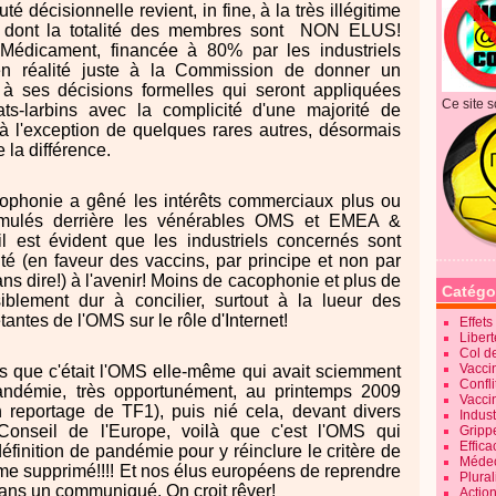
té décisionnelle revient, in fine, à la très illégitime
 dont la totalité des membres sont NON ELUS!
édicament, financée à 80% par les industriels
 en réalité juste à la Commission de donner un
é" à ses décisions formelles qui seront appliquées
Ce site s
ats-larbins avec la complicité d'une majorité de
à l'exception de quelques rares autres, désormais
 la différence.
ophonie a gêné les intérêts commerciaux plus ou
imulés derrière les vénérables OMS et EMEA &
 est évident que les industriels concernés sont
té (en faveur des vaccins, par principe et non par
ans dire!) à l'avenir! Moins de cacophonie et plus de
Catégo
iblement dur à concilier, surtout à la lueur des
antes de l'OMS sur le rôle d'Internet!
Effet
Liber
Col d
Vaccin
s que c'était l'OMS elle-même qui avait sciemment
Confli
pandémie, très opportunément, au printemps 2009
Vacci
 reportage de TF1), puis nié cela, devant divers
Indus
 Conseil de l'Europe, voilà que c'est l'OMS qui
Gripp
Effica
finition de pandémie pour y réinclure le critère de
Méde
ême supprimé!!!! Et nos élus européens de reprendre
Plura
 dans un communiqué. On croit rêver!
Action