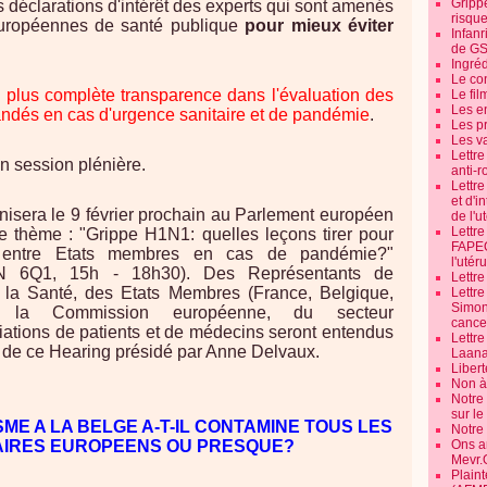
Grippe
es déclarations d'intérêt des experts qui sont amenés
risque
 européennes de santé publique
pour mieux éviter
Infanr
de G
Ingré
Le co
a plus complète transparence dans l'évaluation des
Le fil
Les e
dés en cas d'urgence sanitaire et de pandémie
.
Les pr
Les v
Lettr
n session plénière.
anti-r
Lettre
et d'i
nisera le 9 février prochain au Parlement européen
de l'u
Lettr
le thème : "Grippe H1N1: quelles leçons tirer pour
FAPEO
n entre Etats membres en cas de pandémie?"
l'utéru
AN 6Q1, 15h - 18h30). Des Représentants de
Lettre
e la Santé, des Etats Membres (France, Belgique,
Lettr
Simone
e la Commission européenne, du secteur
cancer
ations de patients et de médecins seront entendus
Lettr
n de ce Hearing présidé par Anne Delvaux.
Laana
Libert
Non à 
Notre
sur l
ME A LA BELGE A-T-IL CONTAMINE TOUS LES
Notre
IRES EUROPEENS OU PRESQUE?
Ons a
Mevr.
Plain