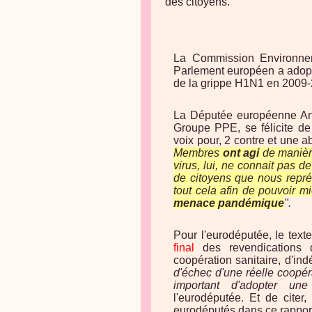
des citoyens.
La Commission Environnem
Parlement européen a adopté
de la grippe H1N1 en 2009
La Députée européenne An
Groupe PPE, se félicite de
voix pour, 2 contre et une a
Membres
ont agi
de manière 
virus, lui, ne connait pas de
de citoyens que nous repré
tout cela afin de pouvoir m
menace pandémique
".
Pour l'eurodéputée, le tex
final
des revendications 
coopération sanitaire, d'i
d'échec d'une réelle coopér
important d'adopter une
l'eurodéputée. Et de citer
eurodéputés dans ce rappor