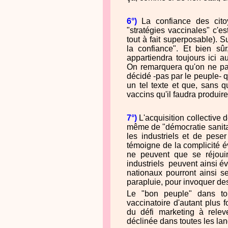
6°)
La confiance des cito
"stratégies vaccinales" c'es
tout à fait superposable). Su
la confiance". Et bien sû
appartiendra toujours ici 
On remarquera qu'on ne par
décidé -pas par le peuple- q
un tel texte et que, sans qu
vaccins qu'il faudra produire
7°)
L'acquisition collective
même de "démocratie sanitai
les industriels et de pese
témoigne de la complicité év
ne peuvent que se réjouir 
industriels peuvent ainsi évi
nationaux pourront ainsi s
parapluie, pour invoquer de
Le "bon peuple" dans tou
vaccinatoire d'autant plus 
du défi marketing à relev
déclinée dans toutes les la