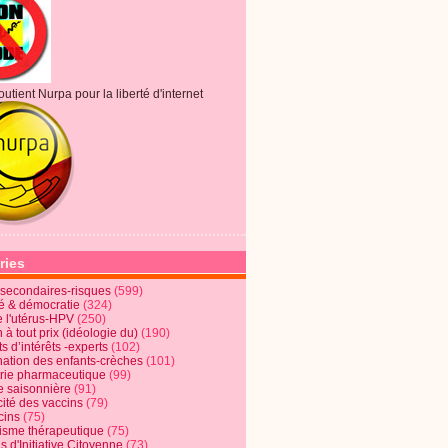
outient Nurpa pour la liberté d'internet
ries
s secondaires-risques
(599)
té & démocratie
(324)
e l'utérus-HPV
(250)
 à tout prix (idéologie du)
(190)
ts d’intérêts -experts
(102)
nation des enfants-crèches
(101)
trie pharmaceutique
(99)
e saisonnière
(91)
cité des vaccins
(79)
cins
(75)
lisme thérapeutique
(75)
s d'Initiative Citoyenne
(73)