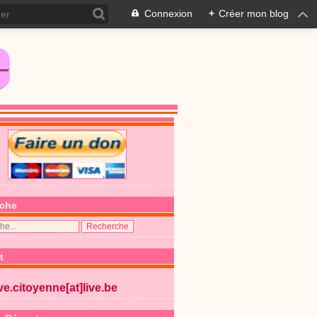
Connexion
+
Créer mon blog
che
t
ive.citoyenne[at]live.be