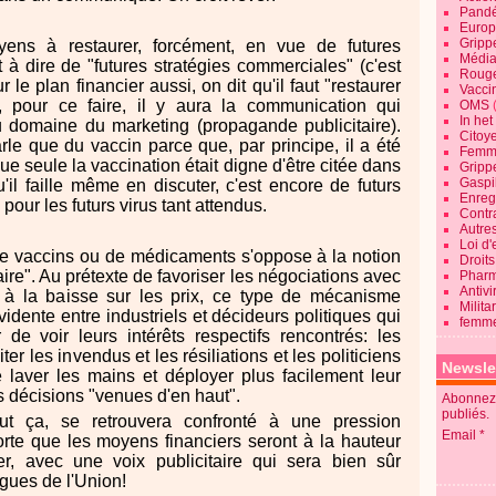
Pandé
Europ
Gripp
yens à restaurer, forcément, en vue de futures
Média
t à dire de "futures stratégies commerciales" (c'est
Roug
r le plan financier aussi, on dit qu'il faut "restaurer
Vaccin
r, pour ce faire, il y aura la communication qui
OMS
In he
au domaine du marketing (propagande publicitaire).
Citoy
le que du vaccin parce que, par principe, il a été
Femme
ue seule la vaccination était digne d'être citée dans
Gripp
Gaspil
'il faille même en discuter, c'est encore de futurs
Enregi
 pour les futurs virus tant attendus.
Contra
Autre
Loi d'
 de vaccins ou de médicaments s'oppose à la notion
Droits
re". Au prétexte de favoriser les négociations avec
Pharm
Antivi
r à la baisse sur les prix, ce type de mécanisme
Milita
idente entre industriels et décideurs politiques qui
femme
de voir leurs intérêts respectifs rencontrés: les
ter les invendus et les résiliations et les politiciens
Newsle
e laver les mains et déployer plus facilement leur
s décisions "venues d'en haut".
Abonnez-
publiés.
t ça, se retrouvera confronté à une pression
Email
forte que les moyens financiers seront à la hauteur
er, avec une voix publicitaire qui sera bien sûr
ngues de l'Union!