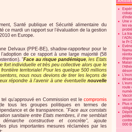
Article
Expéri
cobay
d'ind
Une v
ent, Santé publique et Sécurité alimentaire du
les va
 ce mardi un rapport sur l'évaluation de la gestion
probl
La tr
-2010 en Europe.
l’ADN
le Pr 
Evénem
ne Delvaux (PPE-BE), shadow-rapporteur pour le
Namur:
 l'adoption de ce rapport à une large majorité (58
réinf
dispon
bstention).
"
Face au risque pandémique
, les Etats
Malai
fort individuelle et très peu collective alors que le
l'Ath
 frontière territoriale! Pour les quelque 500 millions
désorm
sentons, nous nous devions de tirer les leçons de
L'incr
désast
ieux répondre à l'avenir à une éventuelle
nouvelle
L'euro
route 
numér
Vaccin
te tel qu'approuvé en Commission est le
compromis
secon
Plus 
de tous les groupes politiques en termes de
obliga
ndépendance et de transparence
. "Face aux constats
Dépôt
ation sanitaire entre Etats membres, il me semblait
pétiti
 démarche constructive et concrète",
ajoute
contre
000 B
, les plus importantes mesures réclamées par les
t: