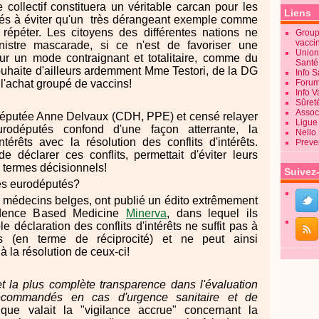
collectif constituera un véritable carcan pour les
Liens
nés à éviter qu'un très dérangeant exemple comme
répéter. Les citoyens des différentes nations ne
Groupe
vacci
nistre mascarade, si ce n'est de favoriser une
Union
ur un mode contraignant et totalitaire, comme du
Sant
ouhaite d'ailleurs ardemment Mme Testori, de la DG
Info 
l'achat groupé de vaccins!
Forum
Info 
Sûret
Associ
rodéputée Anne Delvaux (CDH, PPE) et censé relayer
Ligue 
eurodéputés confond d'une façon atterrante, la
Nello
ntérêts avec la résolution des conflits d'intérêts.
Preve
e déclarer ces conflits, permettait d'éviter leurs
termes décisionnels!
Suivez
des eurodéputés?
s, médecins belges, ont publié un édito extrêmement
vidence Based Medicine
Minerva
, dans lequel ils
e déclaration des conflits d'intérêts ne suffit pas à
s (en terme de réciprocité) et ne peut ainsi
à la résolution de ceux-ci!
t la plus complète transparence dans l'évaluation
ecommandés en cas d'urgence sanitaire et de
ue valait la "vigilance accrue" concernant la