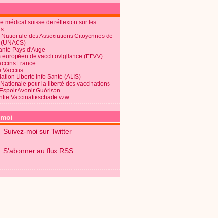
 médical suisse de réflexion sur les
ns
 Nationale des Associations Citoyennes de
é (UNACS)
Santé Pays d'Auge
 européen de vaccinovigilance (EFVV)
Vaccins France
é Vaccins
ation Liberté Info Santé (ALIS)
Nationale pour la liberté des vaccinations
 Espoir Avenir Guérison
ntie Vaccinatieschade vzw
-moi
Suivez-moi sur Twitter
S'abonner au flux RSS