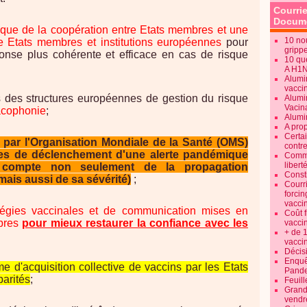
Courrie
Docume
que de la coopération entre Etats membres et une
10 no
re Etats membres et institutions européennes
pour
gripp
éponse plus cohérente et efficace en cas de risque
10 qu
A H1
Alumi
vaccin
es des structures européennes de gestion du risque
Alumi
Vacin
cacophonie
;
Alumi
A pro
Certa
par l'Organisation Mondiale de la Santé (OMS)
contre
tères de déclenchement d'une alerte pandémique
Commen
libert
t compte non seulement de la propagation
Consti
ais aussi de sa sévérité)
;
Courr
forcin
vacci
tégies vaccinales et de communication mises en
Coût 
bres
pour mieux restaurer la confiance avec les
vacci
+ de 
vacci
Décisi
Enquêt
 d'acquisition collective de vaccins par les Etats
Pande
parités
;
Feuill
Grand
vendr