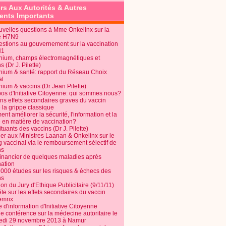
rs Aux Autorités & Autres
nts Importants
uvelles questions à Mme Onkelinx sur la
e H7N9
estions au gouvernement sur la vaccination
N1
nium, champs électromagnétiques et
s (Dr J. Pilette)
nium & santé: rapport du Réseau Choix
al
nium & vaccins (Dr Jean Pilette)
pos d'Initiative Citoyenne: qui sommes nous?
ins effets secondaires graves du vaccin
 la grippe classique
t améliorer la sécurité, l'information et la
é en matière de vaccination?
tuants des vaccins (Dr J. Pilette)
ier aux Ministres Laanan & Onkelinx sur le
g vaccinal via le remboursement sélectif de
ns
financier de quelques maladies après
nation
1000 études sur les risques & échecs des
ns
on du Jury d'Ethique Publicitaire (9/11/11)
e sur les effets secondaires du vaccin
mrix
e d'information d'Initiative Citoyenne
e conférence sur la médecine autoritaire le
edi 29 novembre 2013 à Namur