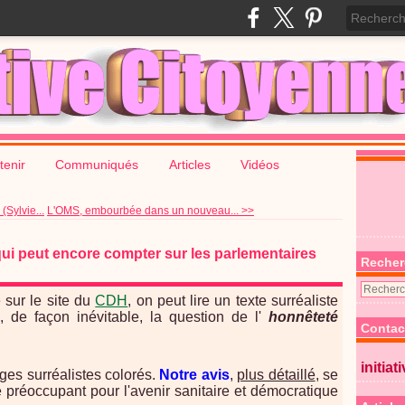
tenir
Communiqués
Articles
Vidéos
(Sylvie...
L'OMS, embourbée dans un nouveau... >>
i peut encore compter sur les parlementaires
Recher
sur le site du
CDH
, on peut lire un texte surréaliste
, de façon inévitable, la question de l'
honnêteté
Contac
initiat
ages surréalistes colorés.
Notre avis
,
plus détaillé
, se
te préoccupant pour l'avenir sanitaire et démocratique