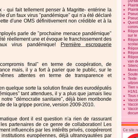
(AFM
Plaint
- qui fait tellement penser à Magritte- entérine la
Plain
Pseud
ée d'un faux virus "pandémique" qui n'a été déclaré
Pseud
ette d'une OMS définitivement non crédible et à la
Quest
corona
Répon
employés parle de "prochaine menace pandémique"
sur l
été réellement une et évoque le franchissement des
Répon
 faux virus pandémique!
Première escroquerie
scolai
Répon
Répon
Répon
van d
"compromis final" en terme de coopération, de
Silen
ce mais, il y a fort à parier que le public, sur le
Morec
Souten
 mêmes attentes en terme de transparence et
Texte 
uitzo
Tien 
en quelque sorte la solution finale des eurodéputés
H1N1
iques" tant attendues, il y a plus que jamais lieu
Tous 
e notre "démocratie sanitaire", déjà bien moribonde
Vacci
ade de la grippe porcine, version 2009-2010.
Vacci
Vacci
docum
matique dont il est question n'a rien de rassurant
 les partenaires de ce genre de collaboration! Les
ment influencés par les intérêts privés, coopéreront
Ce site 
institutions européennes, déjà ultranoyautées par