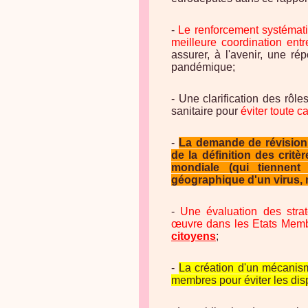
-
Le renforcement systémati
meilleure coordination ent
assurer, à l'avenir, une r
pandémique;
- Une clarification des rôl
sanitaire pour
éviter toute 
-
La demande de révision 
de la définition des cri
mondiale (qui tiennen
géographique d'un virus, m
-
Une évaluation des stra
œuvre dans les Etats Mem
citoyens
;
-
La création d'un mécanisme
membres pour éviter les dis