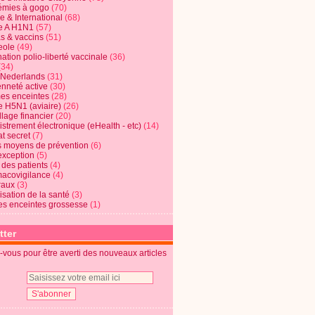
mies à gogo
(70)
e & International
(68)
e A H1N1
(57)
s & vaccins
(51)
eole
(49)
ation polio-liberté vaccinale
(36)
(34)
t Nederlands
(31)
enneté active
(30)
s enceintes
(28)
e H5N1 (aviaire)
(26)
lage financier
(20)
strement électronique (eHealth - etc)
(14)
t secret
(7)
s moyens de prévention
(6)
exception
(5)
 des patients
(4)
acovigilance
(4)
raux
(3)
risation de la santé
(3)
s enceintes grossesse
(1)
tter
vous pour être averti des nouveaux articles