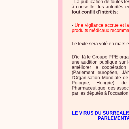
- La publication de toutes l
à conseiller les autorités
tout conflit d'intérêts
;
-
Une vigilance accrue et l
produits médicaux recomman
Le texte sera voté en mars e
D'ici là le Groupe PPE orga
une audition publique sur 
améliorer la coopératio
(Parlement européen, J
l'Organisation Mondiale d
Pologne, Hongrie), d
Pharmaceutique, des associ
par les députés à l'occasio
LE VIRUS DU SURREALIS
PARLEMENTA