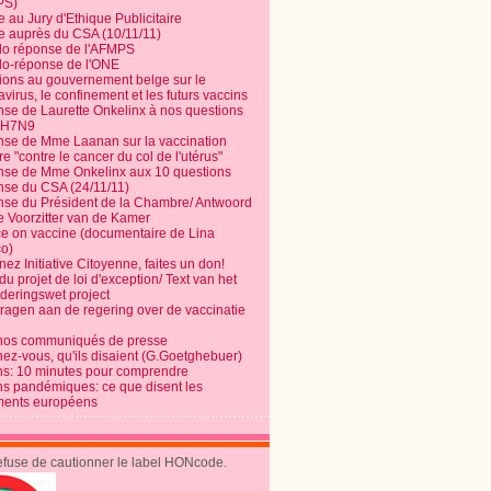
PS)
e au Jury d'Ethique Publicitaire
te auprès du CSA (10/11/11)
o réponse de l'AFMPS
o-réponse de l'ONE
ions au gouvernement belge sur le
virus, le confinement et les futurs vaccins
se de Laurette Onkelinx à nos questions
e H7N9
se de Mme Laanan sur la vaccination
re "contre le cancer du col de l'utérus"
se de Mme Onkelinx aux 10 questions
se du CSA (24/11/11)
se du Président de la Chambre/ Antwoord
e Voorzitter van de Kamer
ce on vaccine (documentaire de Lina
o)
ez Initiative Citoyenne, faites un don!
du projet de loi d'exception/ Text van het
nderingswet project
vragen aan de regering over de vaccinatie
nos communiqués de presse
nez-vous, qu'ils disaient (G.Goetghebuer)
ns: 10 minutes pour comprendre
ns pandémiques: ce que disent les
ents européens
refuse de cautionner le label HONcode.