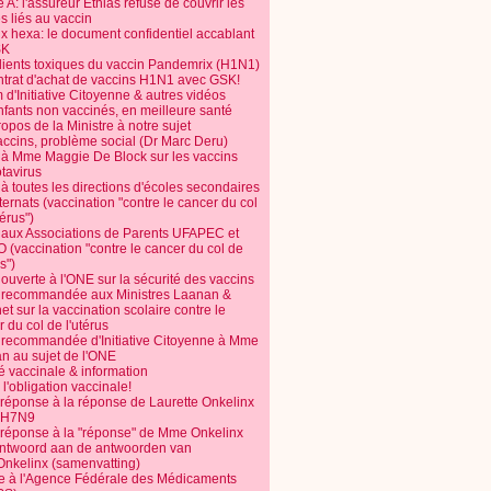
 A: l'assureur Ethias refuse de couvrir les
s liés au vaccin
ix hexa: le document confidentiel accablant
SK
dients toxiques du vaccin Pandemrix (H1N1)
ntrat d'achat de vaccins H1N1 avec GSK!
m d'Initiative Citoyenne & autres vidéos
nfants non vaccinés, en meilleure santé
opos de la Ministre à notre sujet
accins, problème social (Dr Marc Deru)
e à Mme Maggie De Block sur les vaccins
otavirus
 à toutes les directions d'écoles secondaires
nternats (vaccination "contre le cancer du col
térus")
e aux Associations de Parents UFAPEC et
 (vaccination "contre le cancer du col de
s")
 ouverte à l'ONE sur la sécurité des vaccins
e recommandée aux Ministres Laanan &
t sur la vaccination scolaire contre le
 du col de l'utérus
e recommandée d'Initiative Citoyenne à Mme
n au sujet de l'ONE
é vaccinale & information
l'obligation vaccinale!
 réponse à la réponse de Laurette Onkelinx
e H7N9
 réponse à la "réponse" de Mme Onkelinx
ntwoord aan de antwoorden van
Onkelinx (samenvatting)
te à l'Agence Fédérale des Médicaments