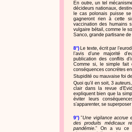
En outre, un tel mécanisme 
décideurs nationaux, desti
le cas polonais puisse se 
gagneront rien à cette si
vaccination des humains s
vulgaire bétail, comme le s
Sanco, grande partisane de 
8°)
Le texte, écrit par l'eu
l'avis d'une majorité d'
publication des conflits d'i
Comme si, le simple fait d
conséquences concrètes en 
Stupidité ou mauvaise foi 
Quoi qu'il en soit, 3 auteur
clair dans la revue d'E
expliquent bien que la simpl
éviter leurs conséquence
s'apparenter, se superposer 
9°)
"
Une vigilance accrue e
des produits médicaux r
pandémie
." On a vu ce q