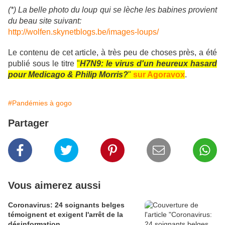
(*) La belle photo du loup qui se lèche les babines provient
du beau site suivant:
http://wolfen.skynetblogs.be/images-loups/
Le contenu de cet article, à très peu de choses près, a été
publié sous le titre
"
H7N9: le virus d'un heureux hasard
pour Medicago & Philip Morris?
"
sur Agoravox
.
#Pandémies à gogo
Partager
Vous aimerez aussi
Coronavirus: 24 soignants belges
témoignent et exigent l'arrêt de la
désinformation