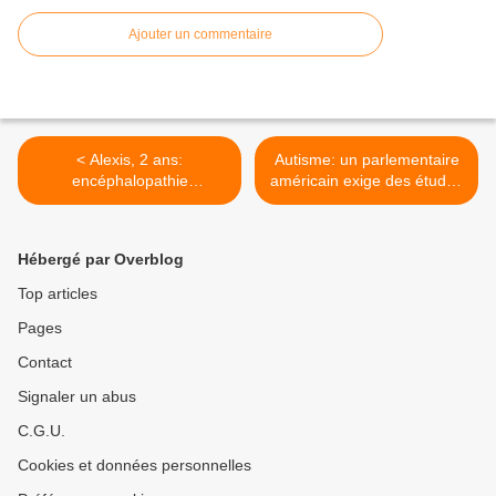
Ajouter un commentaire
< Alexis, 2 ans:
Autisme: un parlementaire
encéphalopathie
américain exige des études
épileptogène après 4
comparatives entre enfants
vaccins faits le même jour
vaccinés et non vaccinés >
Hébergé par Overblog
Top articles
Pages
Contact
Signaler un abus
C.G.U.
Cookies et données personnelles