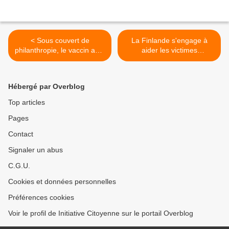
< Sous couvert de
La Finlande s'engage à
philanthropie, le vaccin anti-
aider les victimes
rotavirus bientôt obligatoire
(vaccinées) de narcolepsie
en Afrique
>
Hébergé par Overblog
Top articles
Pages
Contact
Signaler un abus
C.G.U.
Cookies et données personnelles
Préférences cookies
Voir le profil de Initiative Citoyenne sur le portail Overblog