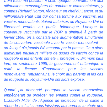
Cela reste ma position. À cette époque, contrairement aux
affirmations mensongères de nombreux commentateurs, y
compris Richard Horton, rédacteur en chef du Lancet, et du
millionnaire Paul Offit qui doit sa fortune aux vaccins, les
vaccins monovalents étaient autorisés au Royaume-Uni et
librement vendus au public britannique. Lorsque la
couverture vaccinale par le ROR a diminué à partir de
février 1998, on a constaté une augmentation simultanée
de la couverture vaccinale avec le vaccin monovalent —
un fait qui n'a jamais été reconnu par la presse. On a alors
administré plusieurs milliers de doses de vaccin contre la
rougeole et les enfants ont été « protégés ». Six mois plus
tard, en septembre 1998, le gouvernement britannique a
retiré la licence d'importation pour les vaccins
monovalents, refusant ainsi le choix aux parents et les cas
de rougeole au Royaume-Uni ont alors explosé.
Quand j'ai demandé pourquoi le vaccin monovalent
empêcherait de protéger les enfants contre la rougeole,
Elizabeth Miller de l'Agence de protection de la santé a
répondu : « […] si nous laissions aux parents le choix des