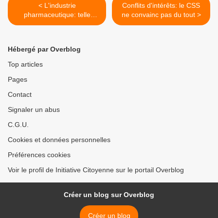
< L'industrie
Conflits d'intérêts: le CSS
pharmaceutique: telle
ne convainc pas du tout >
qu'elle opère et telle qu'on
la laisse faire
Hébergé par Overblog
Top articles
Pages
Contact
Signaler un abus
C.G.U.
Cookies et données personnelles
Préférences cookies
Voir le profil de Initiative Citoyenne sur le portail Overblog
Créer un blog sur Overblog
Créer un blog