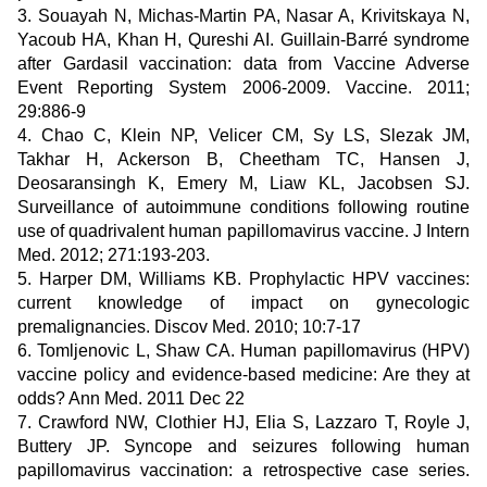
3. Souayah N, Michas-Martin PA, Nasar A, Krivitskaya N,
Yacoub HA, Khan H, Qureshi AI. Guillain-Barré syndrome
after Gardasil vaccination: data from Vaccine Adverse
Event Reporting System 2006-2009. Vaccine. 2011;
29:886-9
4. Chao C, Klein NP, Velicer CM, Sy LS, Slezak JM,
Takhar H, Ackerson B, Cheetham TC, Hansen J,
Deosaransingh K, Emery M, Liaw KL, Jacobsen SJ.
Surveillance of autoimmune conditions following routine
use of quadrivalent human papillomavirus vaccine. J Intern
Med. 2012; 271:193-203.
5. Harper DM, Williams KB. Prophylactic HPV vaccines:
current knowledge of impact on gynecologic
premalignancies. Discov Med. 2010; 10:7-17
6. Tomljenovic L, Shaw CA. Human papillomavirus (HPV)
vaccine policy and evidence-based medicine: Are they at
odds? Ann Med. 2011 Dec 22
7. Crawford NW, Clothier HJ, Elia S, Lazzaro T, Royle J,
Buttery JP. Syncope and seizures following human
papillomavirus vaccination: a retrospective case series.