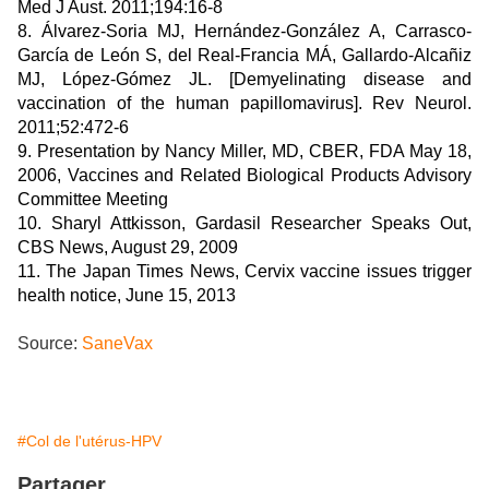
Med J Aust. 2011;194:16-8
8. Álvarez-Soria MJ, Hernández-González A, Carrasco-
García de León S, del Real-Francia MÁ, Gallardo-Alcañiz
MJ, López-Gómez JL. [Demyelinating disease and
vaccination of the human papillomavirus]. Rev Neurol.
2011;52:472-6
9. Presentation by Nancy Miller, MD, CBER, FDA May 18,
2006, Vaccines and Related Biological Products Advisory
Committee Meeting
10. Sharyl Attkisson, Gardasil Researcher Speaks Out,
CBS News, August 29, 2009
11. The Japan Times News, Cervix vaccine issues trigger
health notice, June 15, 2013
Source:
SaneVax
#Col de l'utérus-HPV
Partager