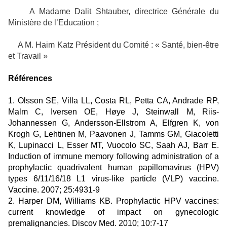
A Madame Dalit Shtauber, directrice Générale du
Ministère de l’Education ;
A M. Haim Katz Président du Comité : « Santé, bien-être
et Travail »
Références
1. Olsson SE, Villa LL, Costa RL, Petta CA, Andrade RP,
Malm C, Iversen OE, Høye J, Steinwall M, Riis-
Johannessen G, Andersson-Ellstrom A, Elfgren K, von
Krogh G, Lehtinen M, Paavonen J, Tamms GM, Giacoletti
K, Lupinacci L, Esser MT, Vuocolo SC, Saah AJ, Barr E.
Induction of immune memory following administration of a
prophylactic quadrivalent human papillomavirus (HPV)
types 6/11/16/18 L1 virus-like particle (VLP) vaccine.
Vaccine. 2007; 25:4931-9
2. Harper DM, Williams KB. Prophylactic HPV vaccines:
current knowledge of impact on gynecologic
premalignancies. Discov Med. 2010; 10:7-17