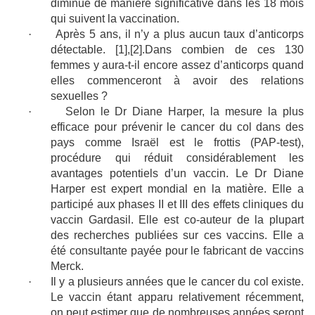
diminue de manière significative dans les 18 mois
qui suivent la vaccination.
·
Après 5 ans, il n’y a plus aucun taux d’anticorps
détectable. [1],[2].Dans combien de ces 130
femmes y aura-t-il encore assez d’anticorps quand
elles commenceront à avoir des relations
sexuelles ?
·
Selon le Dr Diane Harper, la mesure la plus
efficace pour prévenir le cancer du col dans des
pays comme Israël est le frottis (PAP-test),
procédure qui réduit considérablement les
avantages potentiels d’un vaccin. Le Dr Diane
Harper est expert mondial en la matière. Elle a
participé aux phases II et III des effets cliniques du
vaccin Gardasil. Elle est co-auteur de la plupart
des recherches publiées sur ces vaccins. Elle a
été consultante payée pour le fabricant de vaccins
Merck.
·
Il y a plusieurs années que le cancer du col existe.
Le vaccin étant apparu relativement récemment,
on peut estimer que de nombreuses années seront