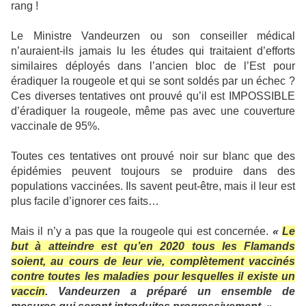
rang !
Le Ministre Vandeurzen ou son conseiller médical
n’auraient-ils jamais lu les études qui traitaient d’efforts
similaires déployés dans l’ancien bloc de l’Est pour
éradiquer la rougeole et qui se sont soldés par un échec ?
Ces diverses tentatives ont prouvé qu’il est IMPOSSIBLE
d’éradiquer la rougeole, même pas avec une couverture
vaccinale de 95%.
Toutes ces tentatives ont prouvé noir sur blanc que des
épidémies peuvent toujours se produire dans des
populations vaccinées. Ils savent peut-être, mais il leur est
plus facile d’ignorer ces faits…
Mais il n’y a pas que la rougeole qui est concernée.
«
Le
but à atteindre est qu’en 2020 tous les Flamands
soient, au cours de leur vie, complètement vaccinés
contre toutes les maladies pour lesquelles il existe un
vaccin
. Vandeurzen a préparé un ensemble de