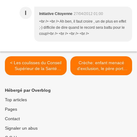
I
Initiative Citoyenne
27/04/2012 01:00
<br /> <br /> Ah ben, il faut croire , un de plus en effet
;-) difficile de dire quand le record sera battu pour le
coup!<br /> <br /> <br /> <br />
< Les coulisses du Conseil
Crèche: enfant menacé
Supérieur de la Santé
d'exclusion, le père porte
[Candide au pays des
plainte contre le pédiatre
conflits d'intérêts]
ONE >
Hébergé par Overblog
Top articles
Pages
Contact
Signaler un abus