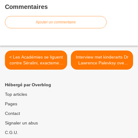
Commentaires
Ajouter un commentaire
< Les Académies se liguent
Interview met kinderarts Dr
contre Séralini, exactement
Lawrence Palevksy over
comme les Prix Nobel se
vaccinatie >
sont ligués contre
Montagnier: OGM et
Hébergé par Overblog
vaccins, mêmes méthodes!
Top articles
Pages
Contact
Signaler un abus
C.G.U.