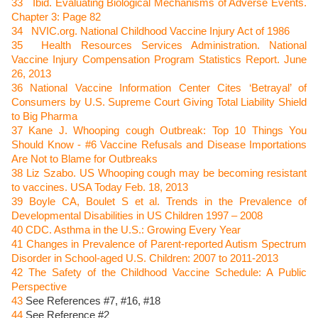
33
Ibid. Evaluating Biological Mechanisms of Adverse Events.
Chapter 3: Page 82
34
NVIC.org. National Childhood Vaccine Injury Act of 1986
35
Health Resources Services Administration.
National
Vaccine Injury Compensation Program Statistics Report. June
26, 2013
36
National Vaccine Information Center Cites ‘Betrayal’ of
Consumers by U.S. Supreme Court Giving Total Liability Shield
to Big Pharma
37
Kane J. Whooping cough Outbreak: Top 10 Things You
Should Know - #6 Vaccine Refusals and Disease Importations
Are Not to Blame for Outbreaks
38
Liz Szabo. US Whooping cough may be becoming resistant
to vaccines. USA Today Feb. 18, 2013
39
Boyle CA, Boulet S et al.
Trends in the Prevalence of
Developmental Disabilities in US Children 1997 – 2008
40
CDC. Asthma in the U.S.: Growing Every Year
41
Changes in Prevalence of Parent-reported Autism Spectrum
Disorder in School-aged U.S. Children: 2007 to 2011-2013
42
The Safety of the Childhood Vaccine Schedule: A Public
Perspective
43
See References #7, #16, #18
44
See Reference #2