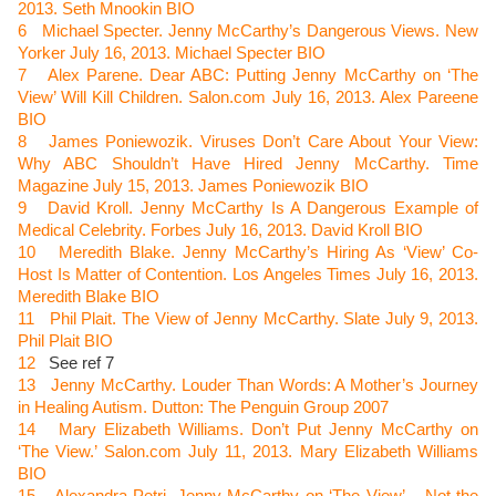
2013. Seth Mnookin BIO
6
Michael Specter. Jenny McCarthy’s Dangerous Views. New
Yorker July 16, 2013. Michael Specter BIO
7
Alex Parene. Dear ABC: Putting Jenny McCarthy on ‘The
View’ Will Kill Children. Salon.com July 16, 2013. Alex Pareene
BIO
8
James Poniewozik.
Viruses Don’t Care About Your View:
Why ABC Shouldn’t Have Hired Jenny McCarthy. Time
Magazine July 15, 2013. James Poniewozik BIO
9
David Kroll. Jenny McCarthy Is A Dangerous Example of
Medical Celebrity. Forbes July 16, 2013. David Kroll BIO
10
Meredith Blake. Jenny McCarthy’s Hiring As ‘View’ Co-
Host Is Matter of Contention. Los Angeles Times July 16, 2013.
Meredith Blake BIO
11
Phil Plait. The View of Jenny McCarthy. Slate July 9, 2013.
Phil Plait BIO
12
See ref 7
13
Jenny McCarthy. Louder Than Words: A Mother’s Journey
in Healing Autism. Dutton: The Penguin Group 2007
14
Mary Elizabeth Williams. Don’t Put Jenny McCarthy on
‘The View.’ Salon.com July 11, 2013. Mary Elizabeth Williams
BIO