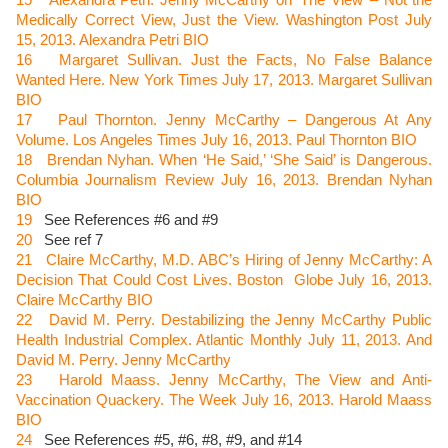
15
Alexandra Petri.
Jenny McCarthy on ‘The View’ – Not the
Medically Correct View, Just the View.
Washington Post July
15, 2013. Alexandra Petri BIO
16
Margaret Sullivan. Just the Facts, No False Balance
Wanted Here. New York Times July 17, 2013. Margaret Sullivan
BIO
17
Paul Thornton. Jenny McCarthy – Dangerous At Any
Volume. Los Angeles Times July 16, 2013. Paul Thornton BIO
18
Brendan Nyhan. When ‘He Said,’ ‘She Said’ is Dangerous.
Columbia Journalism Review July 16, 2013. Brendan Nyhan
BIO
19
See References #6 and #9
20
See ref 7
21
Claire McCarthy, M.D. ABC’s Hiring of Jenny McCarthy: A
Decision That Could Cost Lives. Boston
Globe July 16, 2013.
Claire McCarthy BIO
22
David M. Perry. Destabilizing the Jenny McCarthy Public
Health Industrial Complex. Atlantic Monthly July 11, 2013. And
David M. Perry. Jenny McCarthy
23
Harold Maass. Jenny McCarthy, The View and Anti-
Vaccination Quackery. The Week July 16, 2013. Harold Maass
BIO
24
See References #5, #6, #8, #9, and #14