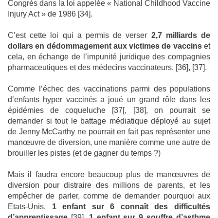
Congrès dans la loi appelée « National Childhood Vaccine
Injury Act » de 1986 [34].
C’est cette loi qui a permis de verser
2,7 milliards de
dollars
en dédommagement aux victimes de vaccins
et
cela, en échange de l’impunité juridique des compagnies
pharmaceutiques et des médecins vaccinateurs. [36], [37].
Comme l’échec des vaccinations parmi des populations
d’enfants hyper vaccinés a joué un grand rôle dans les
épidémies de coqueluche [37[, [38], on pourrait se
demander si tout le battage médiatique déployé au sujet
de Jenny McCarthy ne pourrait en fait pas représenter une
manœuvre de diversion, une manière comme une autre de
brouiller les pistes (et de gagner du temps ?)
Mais il faudra encore beaucoup plus de manœuvres de
diversion pour distraire des millions de parents, et les
empêcher de parler, comme de demander pourquoi aux
Etats-Unis,
1 enfant sur 6 connaît des difficultés
d’apprentissage
[39],
1 enfant sur 9 souffre d’asthme