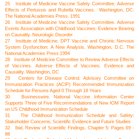
25
Institute of Medicine Vaccine Safety Committee. Adverse
Effects of Pertussis and Rubella Vaccines.
Washington, DC.
The National Academies Press. 1991
26
Institute of Medicine Vaccine Safety Committee.
Adverse
Events Association with Childhood Vaccines: Evidence Bearing
on Causality.
Neurologic Disorder
27
Institute of Medicine.
DPT Vaccine and Chronic Nervous
System Dysfunction: A New Analysis.
Washington, D.C. The
National Academies Press 1994
28
Institute of Medicine Committee to Review Adverse Effects
of Vaccines. Adverse Effects of Vaccines: Evidence and
Causality. Washington, DC
29
Centers for Disease Control.
Advisory Committee on
Immunization Practices (ACIP) Recommended Immunization
Schedule for Persons Aged 0 Through 18 Years
30
Businesswire.
National Vaccine Information Center
Supports Three of Five Recommendations of New IOM Report
on US Childhood Immunization Schedule
31
The Childhood Immunization Schedule and Safety:
Stakeholder Concerns, Scientific Evidence and Future Studies
32
Ibid. Review of Scientific Findings. Chapter 5: Pages 69 -
88