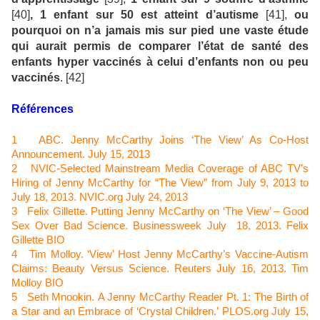
[40]
, 1 enfant sur 50 est atteint d’autisme
[41],
ou
pourquoi on n’a jamais mis sur pied une vaste étude
qui aurait permis de comparer l’état de santé des
enfants hyper vaccinés à celui d’enfants non ou peu
vaccinés
. [42]
Références
1
ABC. Jenny McCarthy Joins ‘The View’ As Co-Host
Announcement.
July 15, 2013
2
NVIC-Selected Mainstream Media Coverage of ABC TV’s
Hiring of Jenny McCarthy for “The View” from July 9, 2013 to
July 18, 2013. NVIC.org July 24, 2013
3
Felix Gillette.
Putting Jenny McCarthy on ‘The View’ – Good
Sex Over Bad Science. Businessweek July
18, 2013. Felix
Gillette BIO
4
Tim Molloy. ‘View’ Host Jenny McCarthy’s Vaccine-Autism
Claims: Beauty Versus Science. Reuters July 16, 2013. Tim
Molloy BIO
5
Seth Mnookin.
A Jenny McCarthy Reader Pt. 1: The Birth of
a Star and an Embrace of ‘Crystal Children.’
PLOS.org July 15,