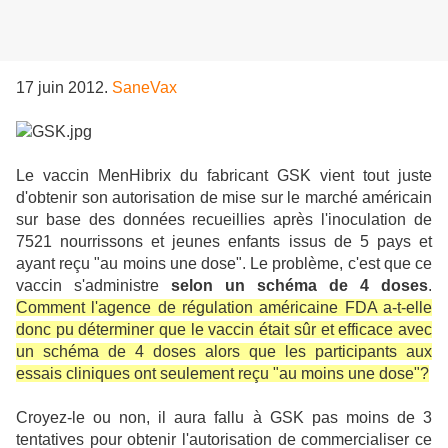
17 juin 2012.
SaneVax
Le vaccin MenHibrix du fabricant GSK vient tout juste
d'obtenir son autorisation de mise sur le marché américain
sur base des données recueillies après l'inoculation de
7521 nourrissons et jeunes enfants issus de 5 pays et
ayant reçu "au moins une dose". Le problème, c'est que ce
vaccin s'administre
selon un schéma de 4 doses
.
Comment l'agence de régulation américaine FDA a-t-elle
donc pu déterminer que le vaccin était sûr et efficace avec
un schéma de 4 doses alors que les participants aux
essais cliniques ont seulement reçu "au moins une dose"?
Croyez-le ou non, il aura fallu à GSK pas moins de 3
tentatives pour obtenir l'autorisation de commercialiser ce