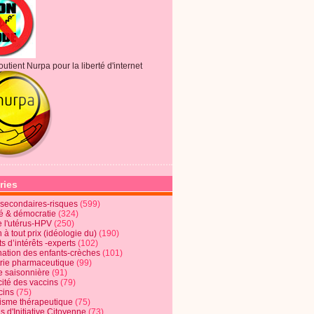
outient Nurpa pour la liberté d'internet
ries
s secondaires-risques
(599)
té & démocratie
(324)
e l'utérus-HPV
(250)
 à tout prix (idéologie du)
(190)
ts d’intérêts -experts
(102)
nation des enfants-crèches
(101)
trie pharmaceutique
(99)
e saisonnière
(91)
cité des vaccins
(79)
cins
(75)
lisme thérapeutique
(75)
s d'Initiative Citoyenne
(73)