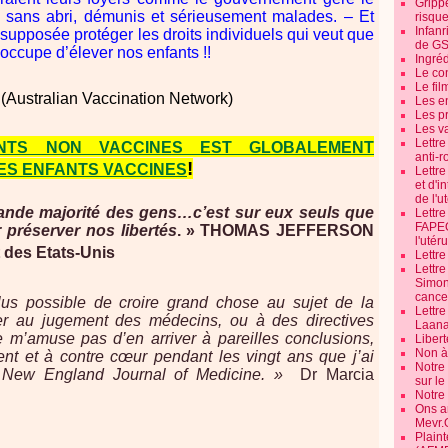
Grippe
e sans abri, démunis et sérieusement malades. – Et
risque
Infanr
 supposée protéger les droits individuels qui veut que
de G
occupe d’élever nos enfants !!
Ingré
Le co
Le fil
(Australian Vaccination Network)
Les e
Les pr
Les v
Lettr
NTS NON VACCINES EST GLOBALEMENT
anti-r
!
ES ENFANTS VACCINES
Lettre
et d'i
de l'u
grande majorité des gens…c’est sur eux seuls que
Lettr
FAPEO
préserver nos libertés
. »
THOMAS JEFFERSON
l'utéru
 des Etats-Unis
Lettre
Lettr
Simone
cancer
plus possible de croire grand chose au sujet de la
Lettr
ier au jugement des médecins, ou à des directives
Laana
e m’amuse pas d’en arriver à pareilles conclusions,
Libert
Non à 
ment et à contre cœur pendant les vingt ans que j’ai
Notre
u New England Journal of Medicine. »
Dr Marcia
sur l
Notre
Ons a
Mevr.
Plain