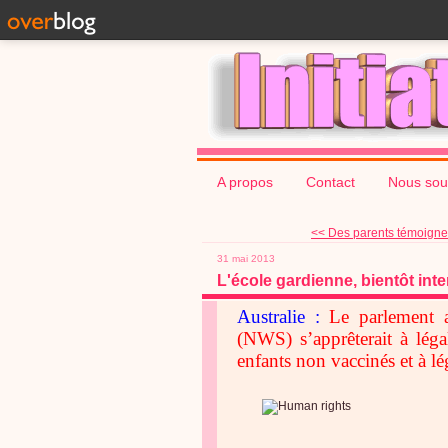
A propos
Contact
Nous sou
<< Des parents témoignent
31 mai 2013
L'école gardienne, bientôt int
Australie :
Le parlement au
(NWS) s’apprêterait à légal
enfants non vaccinés et à lég