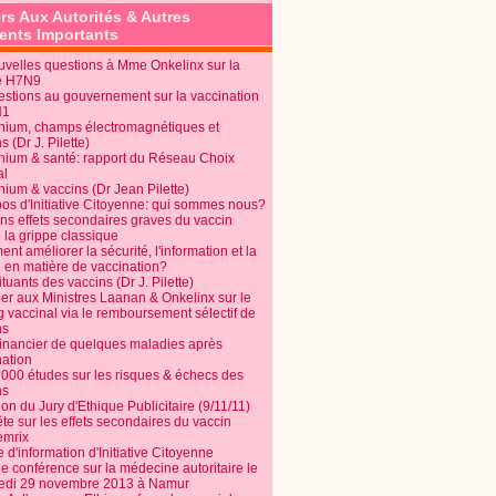
rs Aux Autorités & Autres
nts Importants
uvelles questions à Mme Onkelinx sur la
e H7N9
estions au gouvernement sur la vaccination
N1
nium, champs électromagnétiques et
s (Dr J. Pilette)
nium & santé: rapport du Réseau Choix
al
nium & vaccins (Dr Jean Pilette)
pos d'Initiative Citoyenne: qui sommes nous?
ins effets secondaires graves du vaccin
 la grippe classique
t améliorer la sécurité, l'information et la
é en matière de vaccination?
tuants des vaccins (Dr J. Pilette)
ier aux Ministres Laanan & Onkelinx sur le
g vaccinal via le remboursement sélectif de
ns
financier de quelques maladies après
nation
1000 études sur les risques & échecs des
ns
on du Jury d'Ethique Publicitaire (9/11/11)
e sur les effets secondaires du vaccin
mrix
e d'information d'Initiative Citoyenne
e conférence sur la médecine autoritaire le
edi 29 novembre 2013 à Namur