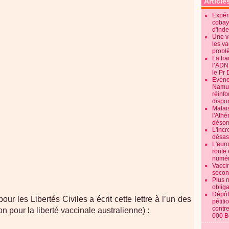
Article
Expéri
cobay
d'ind
Une v
les va
probl
La tr
l’ADN
le Pr 
Evénem
Namur:
réinf
dispon
Malai
l'Ath
désorm
L'incr
désast
L'euro
route 
numér
Vaccin
secon
Plus 
obliga
Dépôt
r les Libertés Civiles a écrit cette lettre à l’un des
pétiti
contre
 pour la liberté vaccinale australienne) :
000 B