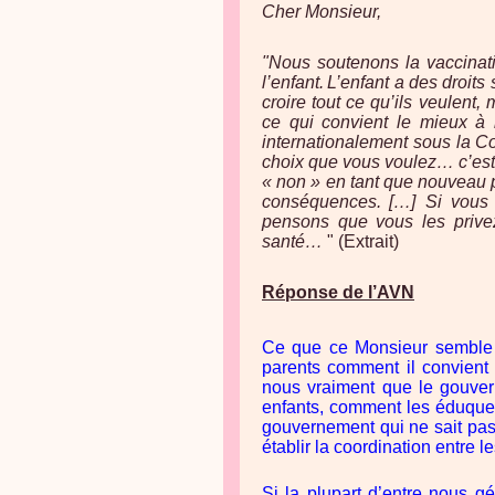
Cher Monsieur,
"Nous soutenons la vaccinati
l’enfant.
L’enfant a des droits
croire tout ce qu’ils veulent,
ce qui convient le mieux à 
internationalement sous la Co
choix que vous voulez… c’est v
« non » en tant que nouveau pa
conséquences.
[…] Si vous 
pensons que vous les privez
santé…
"
(Extrait)
Réponse de l’AVN
Ce que ce Monsieur semble d
parents comment il convient
nous vraiment que le gouver
enfants, comment les éduque
gouvernement qui ne sait pas é
établir la coordination entre
Si la plupart d’entre nous g