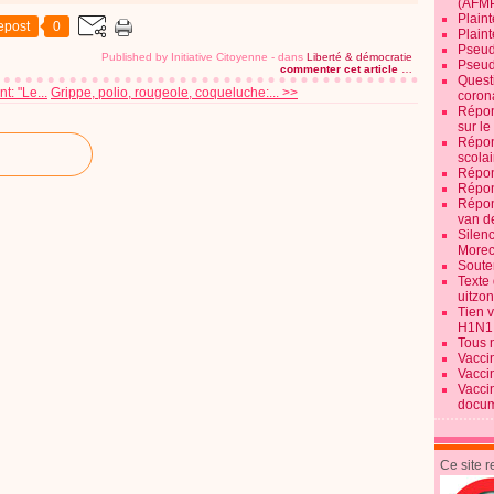
(AFM
Plaint
epost
0
Plain
Pseud
Published by Initiative Citoyenne
-
dans
Liberté & démocratie
Pseud
commenter cet article
…
Quest
: "Le...
Grippe, polio, rougeole, coqueluche:... >>
corona
Répon
sur l
Répon
scolai
Répon
Répon
Répon
van d
Silen
Morec
Souten
Texte 
uitzo
Tien 
H1N1
Tous 
Vacci
Vacci
Vacci
docum
Ce site 