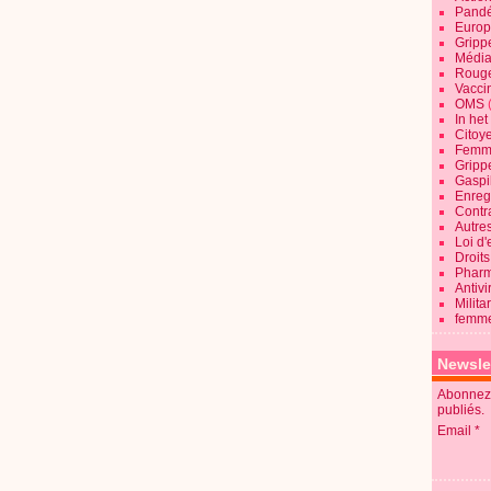
Pandé
Europ
Gripp
Média
Roug
Vaccin
OMS
In he
Citoy
Femme
Gripp
Gaspil
Enregi
Contra
Autre
Loi d'
Droits
Pharm
Antivi
Milita
femme
Newsle
Abonnez-
publiés.
Email