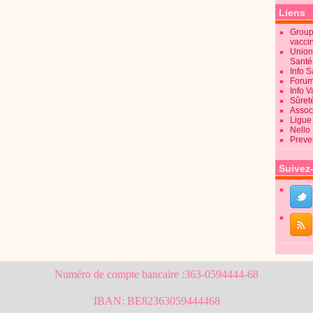
Liens
Groupe
vacci
Union
Sant
Info 
Forum
Info 
Sûret
Associ
Ligue 
Nello
Preve
Suivez
Numéro de compte bancaire :363-0594444-68
IBAN: BE82363059444468