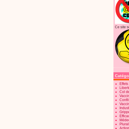
Ce site s
Catégo
Effet
Liber
Col d
Vaccin
Confli
Vacci
Indus
Gripp
Effica
Méde
Plura
Action