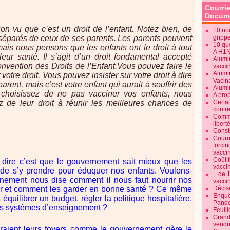
Courrie
Docume
on vu que c’est un droit de l’enfant. Notez bien, de
10 no
 séparés de ceux de ses parents.
Les parents peuvent
gripp
10 qu
 mais nous pensons que les enfants ont le droit à tout
A H1
leur santé.
Il s’agit d’un droit fondamental accepté
Alumi
nvention des Droits de l’Enfant.
Vous pouvez faire le
vaccin
Alumi
otre droit. Vous pouvez insister sur votre droit à dire
Vacin
rent, mais c’est votre enfant qui aurait à souffrir des
Alumi
choisissez de ne pas vacciner vos enfants, nous
A pro
 de leur droit à réunir les meilleures chances de
Certa
contre
Commen
libert
Consti
Courr
forcin
vacci
Coût 
ire c’est que le gouvernement sait mieux que les
vacci
 de s’y prendre pour éduquer nos enfants. Voulons-
+ de 
nement nous dise comment il nous faut nourrir nos
vacci
r et comment les garder en bonne santé ? Ce même
Décisi
Enquêt
quilibrer un budget, régler la politique hospitalière,
Pande
 les systèmes d’enseignement ?
Feuill
Grand
vendr
éraient leurs foyers comme le gouvernement gère le