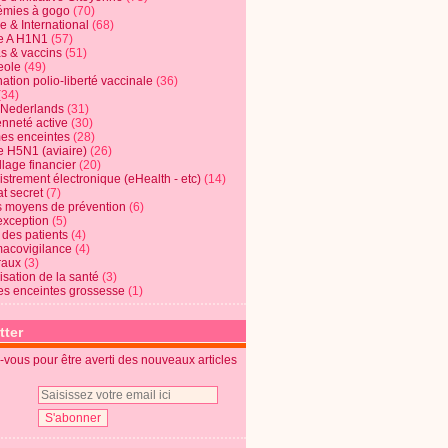
mies à gogo
(70)
e & International
(68)
e A H1N1
(57)
s & vaccins
(51)
eole
(49)
ation polio-liberté vaccinale
(36)
(34)
t Nederlands
(31)
enneté active
(30)
s enceintes
(28)
e H5N1 (aviaire)
(26)
lage financier
(20)
strement électronique (eHealth - etc)
(14)
t secret
(7)
s moyens de prévention
(6)
exception
(5)
 des patients
(4)
acovigilance
(4)
raux
(3)
risation de la santé
(3)
s enceintes grossesse
(1)
tter
vous pour être averti des nouveaux articles