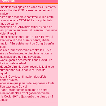
s Récents
mentations illégales de vaccins sur enfants
es en Irlande: GSK refuse honteusement
emniser!
aste étude mondiale confirme le lien entre
ccins contre la COVID-19 et de potentiels
èmes de santé
anscription de l’ARNm vaccinal au sein de
 est possible au niveau du cerveau, confirme
Didier Raoult
ent exceptionnel, les 14, 15 &16 avril, à
 la Victoire des Fourmis: santé, liberté,
ormation / Enregistrement du Congrès enfin
ible!
ses des jeunes vaccinés contre le HPV à
énée de Morlanwez: le directeur ne pourra
ais plus dire qu'il ne savait pas
oyable gâchis des vaccins anti-Covid : un
re in-con-tes-ta-ble!
députée Virginie Joron révèle la feuille de
européenne sur la santé et l'identité
ique!
s anti-Covid: confirmation des effets
daires graves
nécessaire que jamais de s'opposer à toute
tion vaccinale Covid!
 dans les parlements belges de notre
on nationale "Pas d'obligation vaccinale
 le Covid-19!", déjà signée par plus de 42
elges!