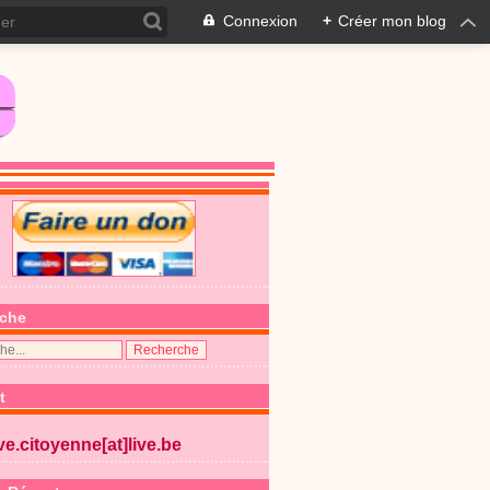
Connexion
+
Créer mon blog
che
t
ive.citoyenne[at]live.be