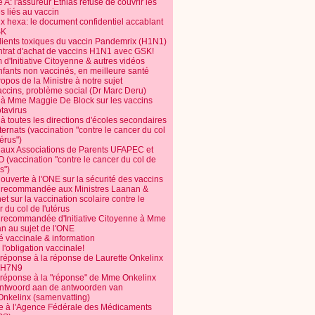
 A: l'assureur Ethias refuse de couvrir les
s liés au vaccin
ix hexa: le document confidentiel accablant
SK
dients toxiques du vaccin Pandemrix (H1N1)
ntrat d'achat de vaccins H1N1 avec GSK!
m d'Initiative Citoyenne & autres vidéos
nfants non vaccinés, en meilleure santé
opos de la Ministre à notre sujet
accins, problème social (Dr Marc Deru)
e à Mme Maggie De Block sur les vaccins
otavirus
 à toutes les directions d'écoles secondaires
nternats (vaccination "contre le cancer du col
térus")
e aux Associations de Parents UFAPEC et
 (vaccination "contre le cancer du col de
s")
 ouverte à l'ONE sur la sécurité des vaccins
e recommandée aux Ministres Laanan &
t sur la vaccination scolaire contre le
 du col de l'utérus
e recommandée d'Initiative Citoyenne à Mme
n au sujet de l'ONE
é vaccinale & information
l'obligation vaccinale!
 réponse à la réponse de Laurette Onkelinx
e H7N9
 réponse à la "réponse" de Mme Onkelinx
ntwoord aan de antwoorden van
Onkelinx (samenvatting)
te à l'Agence Fédérale des Médicaments