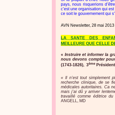
pays, nous risquerions d’êtr
c’est une organisation qui est
ce soit le gouvernement qui s’
AVN Newsletter, 28 mai 2013 
LA SANTE DES ENFA
MEILLEURE QUE CELLE D
«
Instruire et informer la 
nous devons compter pour 
ème
(1743-1826),
3
Président
« Il n’est tout simplement 
recherche clinique, de se f
médicales autoritaires. Ca n
mais j’ai dû y arriver lente
travaillé comme éditrice d
ANGELL, MD