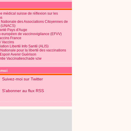
 médical suisse de réflexion sur les
ns
 Nationale des Associations Citoyennes de
é (UNACS)
Santé Pays d'Auge
 européen de vaccinovigilance (EFVV)
Vaccins France
é Vaccins
ation Liberté Info Santé (ALIS)
Nationale pour la liberté des vaccinations
 Espoir Avenir Guérison
ntie Vaccinatieschade vzw
-moi
Suivez-moi sur Twitter
S'abonner au flux RSS