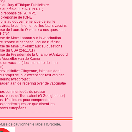
PS)
e au Jury d'Ethique Publicitaire
te auprès du CSA (10/11/11)
o réponse de l'AFMPS
o-réponse de l'ONE
ions au gouvernement belge sur le
virus, le confinement et les futurs vaccins
se de Laurette Onkelinx à nos questions
e H7N9
se de Mme Laanan sur la vaccination
re "contre le cancer du col de l'utérus"
se de Mme Onkelinx aux 10 questions
se du CSA (24/11/11)
se du Président de la Chambre/ Antwoord
e Voorzitter van de Kamer
ce on vaccine (documentaire de Lina
o)
ez Initiative Citoyenne, faites un don!
du projet de loi d'exception/ Text van het
nderingswet project
vragen aan de regering over de vaccinatie
nos communiqués de presse
nez-vous, qu'ils disaient (G.Goetghebuer)
ns: 10 minutes pour comprendre
ns pandémiques: ce que disent les
ents européens
refuse de cautionner le label HONcode.