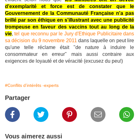
d'exemplarité et force est de constater que le
Gouvernement de la Communauté Française n'a pas
brillé par son éthique en s'illustrant avec une publicité
trompeuse en faveur des vaccins tout au long de la
vie
,
tel que reconnu par le Jury d'Ethique Publicitaire dans
sa décision du 9 novembre 2011
dans laquelle on peut lire
qu'une telle réclame était "de nature à induire le
consommateur en erreur" mais aussi contraire aux
exigences de loyauté et de véracité (excusez du peu!)
#Conflits d’intérêts -experts
Partager
Vous aimerez aussi