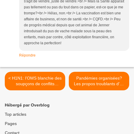
s'agit de vendre, juste de vendre.<br /> Mais la Santé apparaît
pas tellement ou pas du tout dans ce papier, est-ce que je me
trompe?<br /> Hélas, non.<br /> La vaccination est bien une
affaire de business, et non de santé.<br /> CQFD.<br /> Peu
de progrès médical depuis que cet animal de Jenner
introduisait du pus de vache malade sous la peau des
enfants, mais par contre, côté exploitation financière, on
approche la perfection!
Répondre
< H1N1: l'OMS blanchie des
Pandémies organisées?
soupçons de conflits
Les propos troublants d'un
d'intérêts selon un rapport
représentant du secteur en
(auquel croira qui veut!)
2007 >
Hébergé par Overblog
Top articles
Pages
Contact