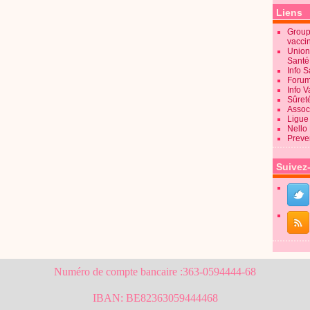
Liens
Groupe
vacci
Union
Sant
Info 
Forum
Info 
Sûret
Associ
Ligue 
Nello
Preve
Suivez
Numéro de compte bancaire :363-0594444-68
IBAN: BE82363059444468