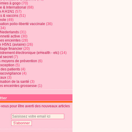
mies à gogo
(70)
e & International
(68)
e A H1N1
(57)
s & vaccins
(51)
eole
(49)
ation polio-liberté vaccinale
(36)
(34)
t Nederlands
(31)
enneté active
(30)
s enceintes
(28)
e H5N1 (aviaire)
(26)
lage financier
(20)
strement électronique (eHealth - etc)
(14)
t secret
(7)
s moyens de prévention
(6)
exception
(5)
 des patients
(4)
acovigilance
(4)
raux
(3)
risation de la santé
(3)
s enceintes grossesse
(1)
tter
vous pour être averti des nouveaux articles