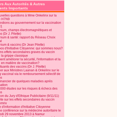
rs Aux Autorités & Autres
nts Importants
uvelles questions à Mme Onkelinx sur la
e H7N9
estions au gouvernement sur la vaccination
N1
nium, champs électromagnétiques et
s (Dr J. Pilette)
nium & santé: rapport du Réseau Choix
al
nium & vaccins (Dr Jean Pilette)
pos d'Initiative Citoyenne: qui sommes nous?
ins effets secondaires graves du vaccin
 la grippe classique
t améliorer la sécurité, l'information et la
é en matière de vaccination?
tuants des vaccins (Dr J. Pilette)
ier aux Ministres Laanan & Onkelinx sur le
g vaccinal via le remboursement sélectif de
ns
financier de quelques maladies après
nation
1000 études sur les risques & échecs des
ns
on du Jury d'Ethique Publicitaire (9/11/11)
e sur les effets secondaires du vaccin
mrix
e d'information d'Initiative Citoyenne
e conférence sur la médecine autoritaire le
edi 29 novembre 2013 à Namur