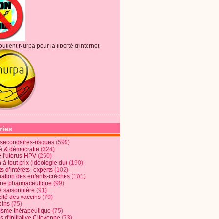
outient Nurpa pour la liberté d'internet
ries
s secondaires-risques
(599)
té & démocratie
(324)
e l'utérus-HPV
(250)
 à tout prix (idéologie du)
(190)
ts d’intérêts -experts
(102)
nation des enfants-crèches
(101)
trie pharmaceutique
(99)
e saisonnière
(91)
cité des vaccins
(79)
cins
(75)
lisme thérapeutique
(75)
s d'Initiative Citoyenne
(73)