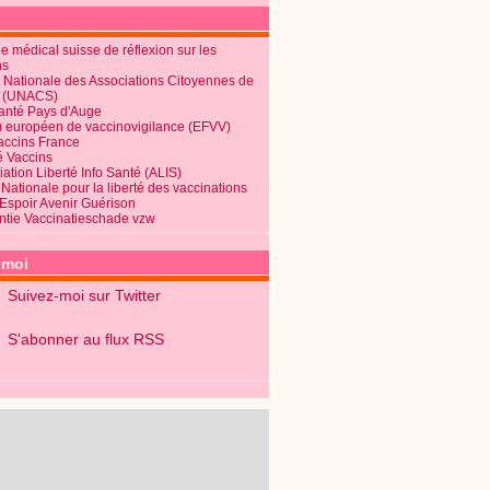
 médical suisse de réflexion sur les
ns
 Nationale des Associations Citoyennes de
é (UNACS)
Santé Pays d'Auge
 européen de vaccinovigilance (EFVV)
Vaccins France
é Vaccins
ation Liberté Info Santé (ALIS)
Nationale pour la liberté des vaccinations
 Espoir Avenir Guérison
ntie Vaccinatieschade vzw
-moi
Suivez-moi sur Twitter
S'abonner au flux RSS