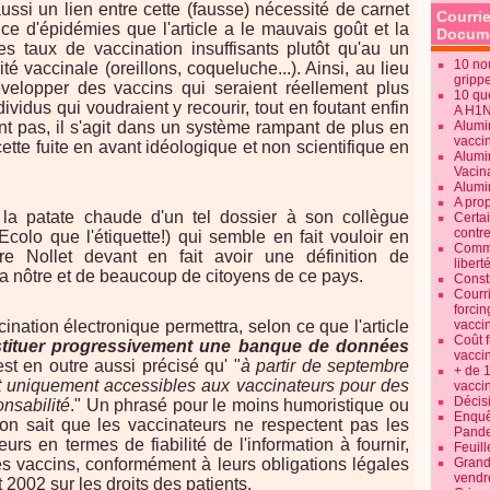
ussi un lien entre cette (fausse) nécessité de carnet
Courrie
ce d'épidémies que l'article a le mauvais goût et la
Docume
es taux de vaccination insuffisants plutôt qu'au un
10 no
té vaccinale (oreillons, coqueluche...). Ainsi, au lieu
gripp
évelopper des vaccins qui seraient réellement plus
10 qu
ividus qui voudraient y recourir, tout en foutant enfin
A H1
nt pas, il s'agit dans un système rampant de plus en
Alumi
vaccin
cette fuite en avant idéologique et non scientifique en
Alumi
Vacin
Alumi
A pro
la patate chaude d'un tel dossier à son collègue
Certa
contre
'Ecolo que l'étiquette!) qui semble en fait vouloir en
Commen
stre Nollet devant en fait avoir une définition de
libert
e la nôtre et de beaucoup de citoyens de ce pays.
Consti
Courr
forcin
nation électronique permettra, selon ce que l'article
vacci
Coût 
tituer progressivement une banque de données
vacci
 est en outre aussi précisé qu' "
à partir de septembre
+ de 
t uniquement accessibles aux vaccinateurs pour des
vacci
Décisi
onsabilité
." Un phrasé pour le moins humoristique ou
Enquêt
 on sait que les vaccinateurs ne respectent pas les
Pande
eurs en termes de fiabilité de l'information à fournir,
Feuill
s vaccins, conformément à leurs obligations légales
Grand
vendr
 2002 sur les droits des patients.