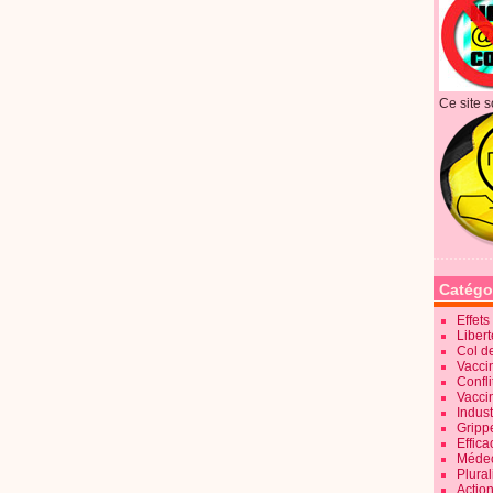
Ce site s
Catégo
Effet
Liber
Col d
Vaccin
Confli
Vacci
Indus
Gripp
Effica
Méde
Plura
Action