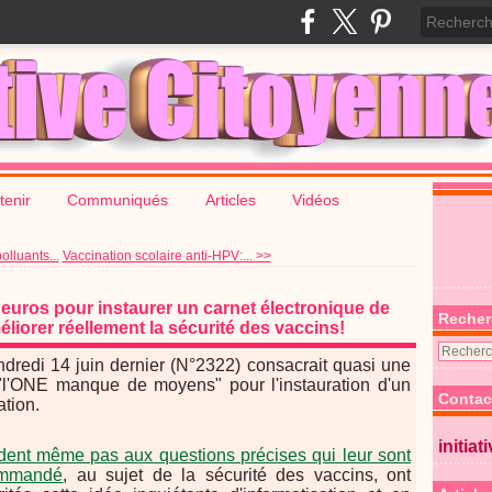
tenir
Communiqués
Articles
Vidéos
olluants...
Vaccination scolaire anti-HPV:... >>
euros pour instaurer un carnet électronique de
Recher
éliorer réellement la sécurité des vaccins!
dredi 14 juin dernier (N°2322) consacrait quasi une
 "l'ONE manque de moyens" pour l'instauration d'un
Contac
ation.
initiat
dent même pas aux questions précises qui leur sont
ommandé
, au sujet de la sécurité des vaccins, ont