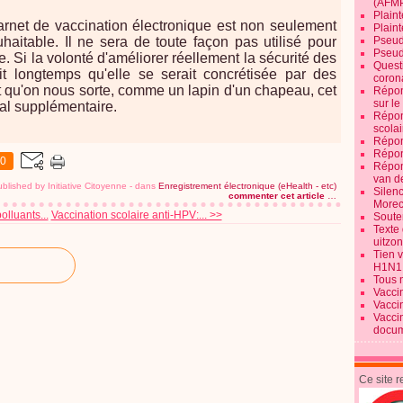
(AFM
Plaint
rnet de vaccination électronique est non seulement
Plain
aitable. Il ne sera de toute façon pas utilisé pour
Pseud
Pseud
e. Si la volonté d'améliorer réellement la sécurité des
Quest
ait longtemps qu'elle se serait concrétisée par des
corona
nt qu'on nous sorte, comme un lapin d'un chapeau, cet
Répon
sur l
al supplémentaire.
Répon
scolai
Répon
Répon
0
Répon
van d
blished by Initiative Citoyenne
-
dans
Enregistrement électronique (eHealth - etc)
Silen
commenter cet article
…
Morec
olluants...
Vaccination scolaire anti-HPV:... >>
Souten
Texte 
uitzo
Tien 
H1N1
Tous 
Vacci
Vacci
Vacci
docum
Ce site 