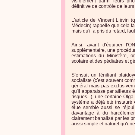
visiblement parmi leurs prio
définitive de contrôle de leu
L'article de Vincent Liévin 
Médecin) rappelle que cela fai
mais qu'il a pris du retard, f
Ainsi, avant d'équiper l'O
supplémentaire, une procédur
estimations du Ministère, o
scolaire et des pédiatres et gé
S'ensuit un lénifiant plaido
socialiste (c'est souvent com
général mais pas exclusiveme
qu'il apparaisse par ailleurs 
risques...), une certaine Olg
système a déjà été instauré e
élue semble aussi se réjoui
davantage à du harcèlemen
clairement banalisé par les p
aussi simple et naturel qu'une 