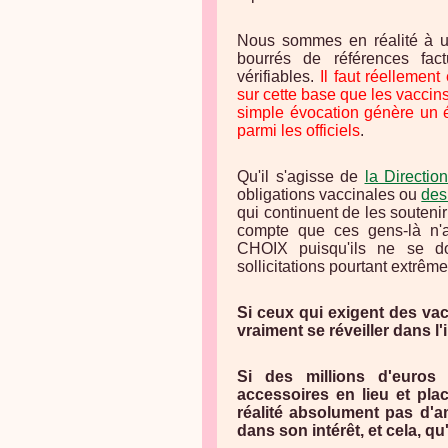
Nous sommes en réalité à un
bourrés de références factu
vérifiables.
Il faut réellemen
sur cette base que les vaccin
simple évocation génère un 
parmi les officiels
.
Qu'il s'agisse de
la Directi
obligations vaccinales ou
des
qui continuent de les souteni
compte que ces gens-là n'
CHOIX puisqu'ils ne se 
sollicitations pourtant extrê
Si ceux qui exigent des vacc
vraiment se réveiller dans l
Si des millions d'euros 
accessoires en lieu et pla
réalité absolument pas d'amé
dans son intérêt, et cela, qu