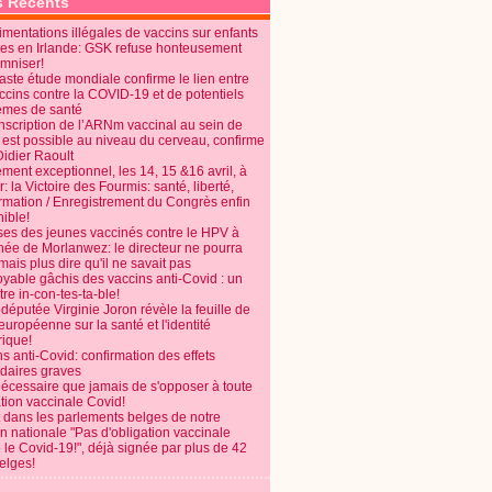
s Récents
mentations illégales de vaccins sur enfants
es en Irlande: GSK refuse honteusement
emniser!
aste étude mondiale confirme le lien entre
ccins contre la COVID-19 et de potentiels
èmes de santé
anscription de l’ARNm vaccinal au sein de
 est possible au niveau du cerveau, confirme
Didier Raoult
ent exceptionnel, les 14, 15 &16 avril, à
 la Victoire des Fourmis: santé, liberté,
ormation / Enregistrement du Congrès enfin
ible!
ses des jeunes vaccinés contre le HPV à
énée de Morlanwez: le directeur ne pourra
ais plus dire qu'il ne savait pas
oyable gâchis des vaccins anti-Covid : un
re in-con-tes-ta-ble!
députée Virginie Joron révèle la feuille de
européenne sur la santé et l'identité
ique!
s anti-Covid: confirmation des effets
daires graves
nécessaire que jamais de s'opposer à toute
tion vaccinale Covid!
 dans les parlements belges de notre
on nationale "Pas d'obligation vaccinale
 le Covid-19!", déjà signée par plus de 42
elges!