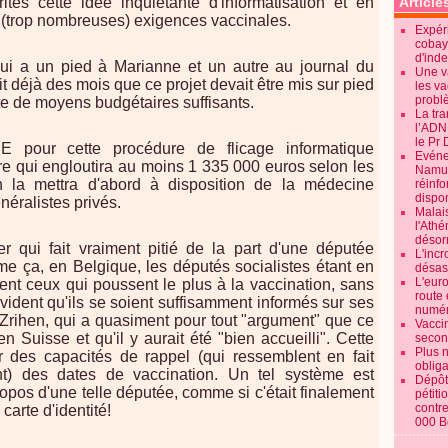
rités cette idée inquiétante d'informatisation et en
Article
rs (trop nombreuses) exigences vaccinales.
Expéri
cobay
d'ind
(qui a un pied à Marianne et un autre au journal du
Une v
t déjà des mois que ce projet devait être mis sur pied
les va
probl
aute de moyens budgétaires suffisants.
La tr
l’ADN
le Pr 
NE pour cette procédure de flicage informatique
Evénem
e qui engloutira au moins 1 335 000 euros selon les
Namur:
n la mettra d'abord à disposition de la médecine
réinf
dispon
néralistes privés.
Malai
l'Ath
désorm
yer qui fait vraiment pitié de la part d'une députée
L'incr
me ça, en Belgique, les députés socialistes étant en
désast
L'euro
nt ceux qui poussent le plus à la vaccination, sans
route 
évident qu'ils se soient suffisamment informés sur ses
numér
a Zrihen, qui a quasiment pour tout "argument" que ce
Vaccin
n Suisse et qu'il y aurait été "bien accueilli". Cette
secon
Plus 
r des capacités de rappel (qui ressemblent en fait
obliga
t) des dates de vaccination. Un tel système est
Dépôt
ropos d'une telle députée, comme si c'était finalement
pétiti
contre
carte d'identité!
000 B