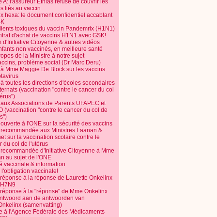
 A: l'assureur Ethias refuse de couvrir les
s liés au vaccin
ix hexa: le document confidentiel accablant
SK
dients toxiques du vaccin Pandemrix (H1N1)
ntrat d'achat de vaccins H1N1 avec GSK!
m d'Initiative Citoyenne & autres vidéos
nfants non vaccinés, en meilleure santé
opos de la Ministre à notre sujet
accins, problème social (Dr Marc Deru)
e à Mme Maggie De Block sur les vaccins
otavirus
 à toutes les directions d'écoles secondaires
nternats (vaccination "contre le cancer du col
térus")
e aux Associations de Parents UFAPEC et
 (vaccination "contre le cancer du col de
s")
 ouverte à l'ONE sur la sécurité des vaccins
e recommandée aux Ministres Laanan &
t sur la vaccination scolaire contre le
 du col de l'utérus
e recommandée d'Initiative Citoyenne à Mme
n au sujet de l'ONE
é vaccinale & information
l'obligation vaccinale!
 réponse à la réponse de Laurette Onkelinx
e H7N9
 réponse à la "réponse" de Mme Onkelinx
ntwoord aan de antwoorden van
Onkelinx (samenvatting)
te à l'Agence Fédérale des Médicaments