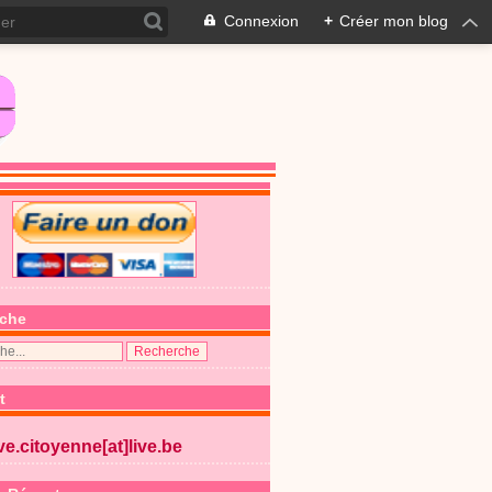
Connexion
+
Créer mon blog
che
t
ive.citoyenne[at]live.be