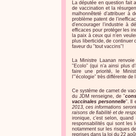
La députée en question fait a
de vaccination et la résurgen
malhonnêteté d'attribuer à d
problème patent de l'inefficaci
d'encourager l'industrie à d
efficaces pour protéger les ind
la paix à ceux qui n'en veule
plus liberticide, de continuer 
faveur du "tout vaccins"!
La Ministre Laanan renvoie 
"Ecolo" (qui n'a ainsi plus d
faire une priorité, le Mini
l'"écologie" très différente d
Ce système de carnet de vacci
du JDM renseigne, de "
cons
vaccinales personnelle
". Il
2013, ces informations seron
raisons de fiabilité et de resp
ironique, c'est selon, quand
responsabilités qui sont les l
notamment sur les risques de
reprises dans la loi du 22 août