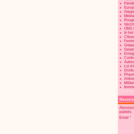
Pandé
Europ
Gripp
Média
Roug
Vaccin
OMS
In he
Citoy
Femme
Gripp
Gaspil
Enregi
Contra
Autre
Loi d'
Droits
Pharm
Antivi
Milita
femme
Newsle
Abonnez-
publiés.
Email