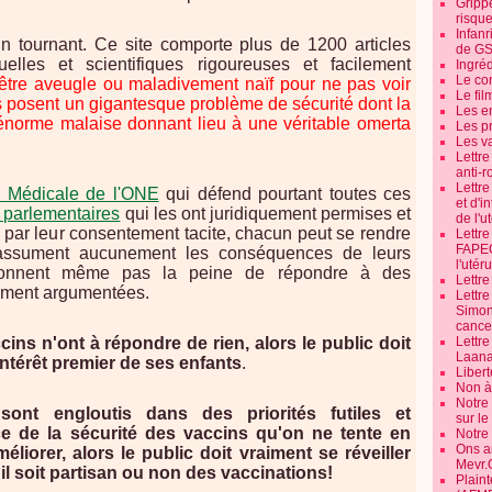
Grippe
risque
Infanr
 tournant. Ce site comporte plus de 1200 articles
de G
elles et scientifiques rigoureuses et facilement
Ingré
Le co
t être aveugle ou maladivement naïf pour ne pas voir
Le fil
s posent un gigantesque problème de sécurité dont la
Les e
énorme malaise donnant lieu à une véritable omerta
Les pr
Les v
Lettr
anti-r
Lettre
on Médicale de l'ONE
qui défend pourtant toutes ces
et d'i
 parlementaires
qui les ont juridiquement permises et
de l'u
r par leur consentement tacite, chacun peut se rendre
Lettr
FAPEO
assument aucunement les conséquences de leurs
l'utéru
donnent même pas la peine de répondre à des
Lettre
mement argumentées.
Lettr
Simone
cancer
ins n'ont à répondre de rien, alors le public doit
Lettr
Laana
'intérêt premier de ses enfants
.
Libert
Non à 
Notre
sont engloutis dans des priorités futiles et
sur l
ce de la sécurité des vaccins qu'on ne tente en
Notre
Ons a
liorer, alors le public doit vraiment se réveiller
Mevr.
'il soit partisan ou non des vaccinations!
Plain