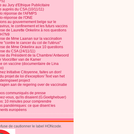
PS)
e au Jury d'Ethique Publicitaire
te auprès du CSA (10/11/11)
o réponse de l'AFMPS
o-réponse de l'ONE
ions au gouvernement belge sur le
virus, le confinement et les futurs vaccins
se de Laurette Onkelinx à nos questions
e H7N9
se de Mme Laanan sur la vaccination
re "contre le cancer du col de l'utérus"
se de Mme Onkelinx aux 10 questions
se du CSA (24/11/11)
se du Président de la Chambre/ Antwoord
e Voorzitter van de Kamer
ce on vaccine (documentaire de Lina
o)
ez Initiative Citoyenne, faites un don!
du projet de loi d'exception/ Text van het
nderingswet project
vragen aan de regering over de vaccinatie
nos communiqués de presse
nez-vous, qu'ils disaient (G.Goetghebuer)
ns: 10 minutes pour comprendre
ns pandémiques: ce que disent les
ents européens
refuse de cautionner le label HONcode.