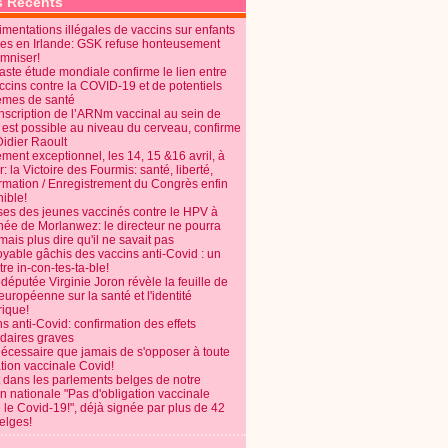
s Récents
mentations illégales de vaccins sur enfants
es en Irlande: GSK refuse honteusement
emniser!
aste étude mondiale confirme le lien entre
ccins contre la COVID-19 et de potentiels
èmes de santé
anscription de l’ARNm vaccinal au sein de
 est possible au niveau du cerveau, confirme
Didier Raoult
ent exceptionnel, les 14, 15 &16 avril, à
 la Victoire des Fourmis: santé, liberté,
ormation / Enregistrement du Congrès enfin
ible!
ses des jeunes vaccinés contre le HPV à
énée de Morlanwez: le directeur ne pourra
ais plus dire qu'il ne savait pas
oyable gâchis des vaccins anti-Covid : un
re in-con-tes-ta-ble!
députée Virginie Joron révèle la feuille de
européenne sur la santé et l'identité
ique!
s anti-Covid: confirmation des effets
daires graves
nécessaire que jamais de s'opposer à toute
tion vaccinale Covid!
 dans les parlements belges de notre
on nationale "Pas d'obligation vaccinale
 le Covid-19!", déjà signée par plus de 42
elges!