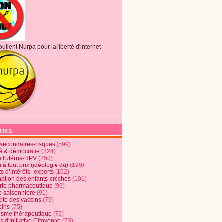
outient Nurpa pour la liberté d'internet
ries
s secondaires-risques
(599)
té & démocratie
(324)
e l'utérus-HPV
(250)
 à tout prix (idéologie du)
(190)
ts d’intérêts -experts
(102)
nation des enfants-crèches
(101)
trie pharmaceutique
(99)
e saisonnière
(91)
cité des vaccins
(79)
cins
(75)
lisme thérapeutique
(75)
s d'Initiative Citoyenne
(73)