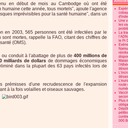
Article
rvenu en début de mois au Cambodge où ont été
on humaine cette année, tous mortels", ajoute l'agence
Expéri
cobay
isques imprévisibles pour la santé humaine", dans un
d'ind
Une v
les va
probl
on en 2003, 565 personnes ont été infectées par le
La tr
l’ADN
 sont mortes, rappelle la FAO, citant des chiffres de
le Pr 
 santé (OMS).
Evénem
Namur:
réinf
 ou conduit à l'abattage de plus de
400 millions de
dispon
0 milliards de dollars
de dommages économiques
Malai
l'Ath
liminé dans la plupart des 63 pays infectés lors de
désorm
L'incr
désast
L'euro
s prémisses d'une recrudescence de l'expansion
route 
numér
 à la fois volailles et oiseaux sauvages.
Vaccin
secon
Plus 
obliga
Dépôt
pétiti
contre
000 B