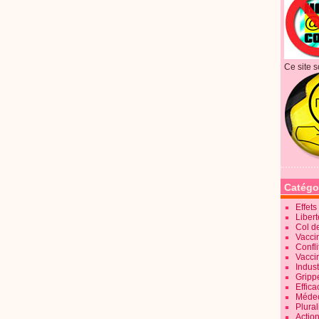
Ce site s
Catégo
Effet
Liber
Col d
Vaccin
Confli
Vacci
Indus
Gripp
Effica
Méde
Plura
Action