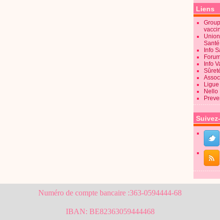
Liens
Groupe
vacci
Union
Sant
Info 
Forum
Info 
Sûret
Associ
Ligue 
Nello
Preve
Suivez
Numéro de compte bancaire :363-0594444-68
IBAN: BE82363059444468