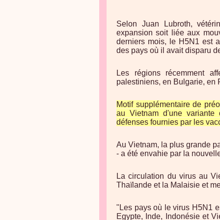
Selon Juan Lubroth, vétéri
expansion soit liée aux mou
derniers mois, le H5N1 est 
des pays où il avait disparu 
Les régions récemment affec
palestiniens, en Bulgarie, e
Motif supplémentaire de préo
au Vietnam d'une variante
défenses fournies par les vac
Au Vietnam, la plus grande pa
- a été envahie par la nouvell
La circulation du virus au 
Thaïlande et la Malaisie et me
"Les pays où le virus H5N1 e
Egypte, Inde, Indonésie et Vi