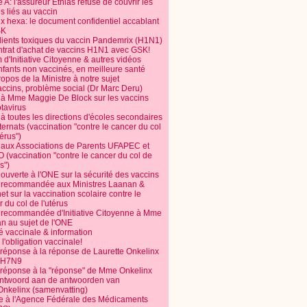
 A: l'assureur Ethias refuse de couvrir les
s liés au vaccin
ix hexa: le document confidentiel accablant
SK
dients toxiques du vaccin Pandemrix (H1N1)
ntrat d'achat de vaccins H1N1 avec GSK!
m d'Initiative Citoyenne & autres vidéos
nfants non vaccinés, en meilleure santé
opos de la Ministre à notre sujet
accins, problème social (Dr Marc Deru)
e à Mme Maggie De Block sur les vaccins
otavirus
 à toutes les directions d'écoles secondaires
nternats (vaccination "contre le cancer du col
térus")
e aux Associations de Parents UFAPEC et
 (vaccination "contre le cancer du col de
s")
 ouverte à l'ONE sur la sécurité des vaccins
e recommandée aux Ministres Laanan &
t sur la vaccination scolaire contre le
 du col de l'utérus
e recommandée d'Initiative Citoyenne à Mme
n au sujet de l'ONE
é vaccinale & information
l'obligation vaccinale!
 réponse à la réponse de Laurette Onkelinx
e H7N9
 réponse à la "réponse" de Mme Onkelinx
ntwoord aan de antwoorden van
Onkelinx (samenvatting)
te à l'Agence Fédérale des Médicaments