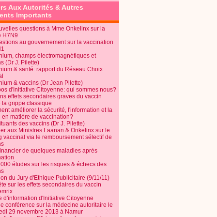
rs Aux Autorités & Autres
nts Importants
uvelles questions à Mme Onkelinx sur la
e H7N9
estions au gouvernement sur la vaccination
N1
nium, champs électromagnétiques et
s (Dr J. Pilette)
nium & santé: rapport du Réseau Choix
al
nium & vaccins (Dr Jean Pilette)
pos d'Initiative Citoyenne: qui sommes nous?
ins effets secondaires graves du vaccin
 la grippe classique
t améliorer la sécurité, l'information et la
é en matière de vaccination?
tuants des vaccins (Dr J. Pilette)
ier aux Ministres Laanan & Onkelinx sur le
g vaccinal via le remboursement sélectif de
ns
financier de quelques maladies après
nation
1000 études sur les risques & échecs des
ns
on du Jury d'Ethique Publicitaire (9/11/11)
e sur les effets secondaires du vaccin
mrix
e d'information d'Initiative Citoyenne
e conférence sur la médecine autoritaire le
edi 29 novembre 2013 à Namur