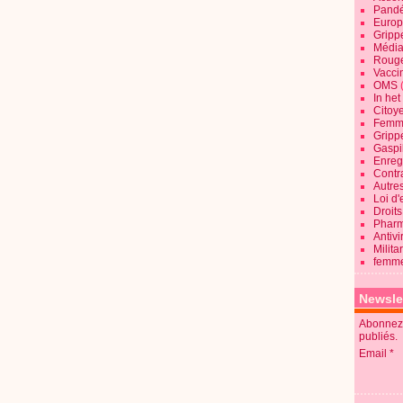
Pandé
Europ
Gripp
Média
Roug
Vaccin
OMS
In he
Citoy
Femme
Gripp
Gaspil
Enregi
Contra
Autre
Loi d'
Droits
Pharm
Antivi
Milita
femme
Newsle
Abonnez-
publiés.
Email