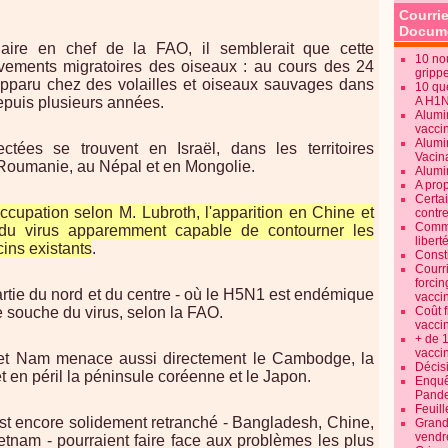
Courrie
Docume
naire en chef de la FAO, il semblerait que cette
10 no
vements migratoires des oiseaux : au cours des 24
gripp
apparu chez des volailles et oiseaux sauvages dans
10 qu
depuis plusieurs années.
A H1
Alumi
vaccin
Alumi
tées se trouvent en Israël, dans les territoires
Vacin
n Roumanie, au Népal et en Mongolie.
Alumi
A pro
Certa
ccupation selon M. Lubroth, l'apparition en Chine et
contre
Commen
 du virus apparemment capable de contourner les
libert
cins existants
.
Consti
Courr
forcin
rtie du nord et du centre - où le H5N1 est endémique
vacci
e souche du virus, selon la FAO.
Coût 
vacci
+ de 
vacci
Viet Nam menace aussi directement le Cambodge, la
Décisi
t en péril la péninsule coréenne et le Japon.
Enquêt
Pande
Feuill
st encore solidement retranché - Bangladesh, Chine,
Grand
vendr
etnam - pourraient faire face aux problèmes les plus