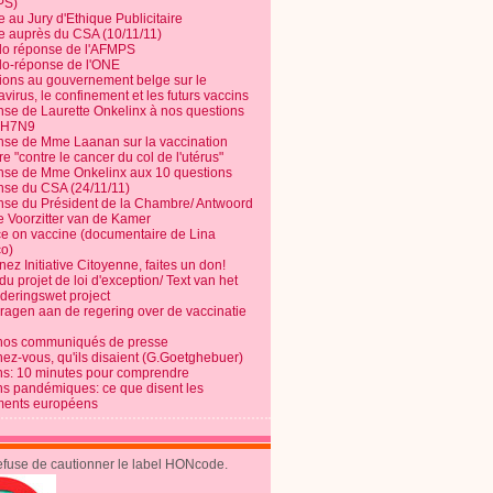
PS)
e au Jury d'Ethique Publicitaire
te auprès du CSA (10/11/11)
o réponse de l'AFMPS
o-réponse de l'ONE
ions au gouvernement belge sur le
virus, le confinement et les futurs vaccins
se de Laurette Onkelinx à nos questions
e H7N9
se de Mme Laanan sur la vaccination
re "contre le cancer du col de l'utérus"
se de Mme Onkelinx aux 10 questions
se du CSA (24/11/11)
se du Président de la Chambre/ Antwoord
e Voorzitter van de Kamer
ce on vaccine (documentaire de Lina
o)
ez Initiative Citoyenne, faites un don!
du projet de loi d'exception/ Text van het
nderingswet project
vragen aan de regering over de vaccinatie
nos communiqués de presse
nez-vous, qu'ils disaient (G.Goetghebuer)
ns: 10 minutes pour comprendre
ns pandémiques: ce que disent les
ents européens
refuse de cautionner le label HONcode.