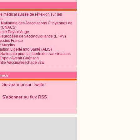
 médical suisse de réflexion sur les
ns
 Nationale des Associations Citoyennes de
é (UNACS)
Santé Pays d'Auge
 européen de vaccinovigilance (EFVV)
Vaccins France
é Vaccins
ation Liberté Info Santé (ALIS)
Nationale pour la liberté des vaccinations
 Espoir Avenir Guérison
ntie Vaccinatieschade vzw
-moi
Suivez-moi sur Twitter
S'abonner au flux RSS