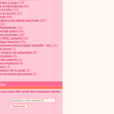
mies à gogo
(70)
e & International
(68)
e A H1N1
(57)
s & vaccins
(51)
eole
(49)
ation polio-liberté vaccinale
(36)
(34)
t Nederlands
(31)
enneté active
(30)
s enceintes
(28)
e H5N1 (aviaire)
(26)
lage financier
(20)
strement électronique (eHealth - etc)
(14)
t secret
(7)
s moyens de prévention
(6)
exception
(5)
 des patients
(4)
acovigilance
(4)
raux
(3)
risation de la santé
(3)
s enceintes grossesse
(1)
tter
vous pour être averti des nouveaux articles