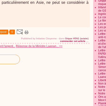
Grippe
 particulièrement en Asie, ne peut se considérer à
risque
Infanr
de G
Ingré
Le co
Le fil
Les e
Les pr
Les v
epost
0
Lettr
anti-r
Published by Initiative Citoyenne
-
dans
Grippe H5N1 (aviaire)
Lettre
commenter cet article
…
et d'i
t l'argent...
Réponse de la Ministre Laanan... >>
de l'u
Lettr
FAPEO
l'utéru
Lettre
Lettr
Simone
cancer
Lettr
Laana
Libert
Non à 
Notre
sur l
Notre
Ons a
Mevr.
Plain