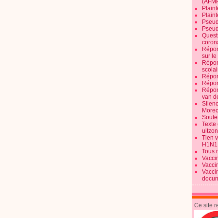
(AFM
Plaint
Plain
Pseud
Pseud
Quest
corona
Répon
sur l
Répon
scolai
Répon
Répon
Répon
van d
Silen
Morec
Souten
Texte 
uitzo
Tien 
H1N1
Tous 
Vacci
Vacci
Vacci
docum
Ce site 