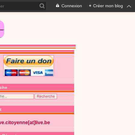
Connexion
+
Créer mon blog
che
t
ive.citoyenne[at]live.be