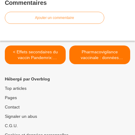
Commentaires
Ajouter un commentaire
< Effets secondaires du
Pharmacovigilance
vaccin Pandemrix:
vaccinale : données
l'eurodéputée Michèle
additionnelles sur les
Rivasi réclame la
vaccins H1N1 (Dr Marc
transparence
Girard) >
Hébergé par Overblog
Top articles
Pages
Contact
Signaler un abus
C.G.U.