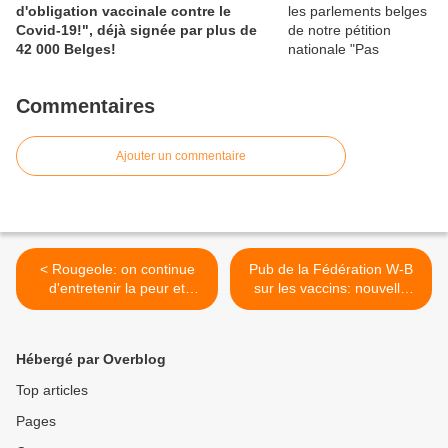
d'obligation vaccinale contre le
Covid-19!", déjà signée par plus de
42 000 Belges!
Commentaires
Ajouter un commentaire
< Rougeole: on continue
Pub de la Fédération W-B
d'entretenir la peur et
sur les vaccins: nouvelle
l'ostracisme
plainte déposée auprès de
l'Agence Fédérale des
Médicaments (AFMPS) >
Hébergé par Overblog
Top articles
Pages