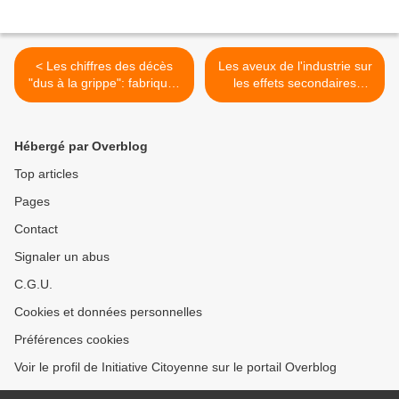
< Les chiffres des décès
Les aveux de l'industrie sur
"dus à la grippe": fabriqués
les effets secondaires
de toutes pièces
avérés et l'absence de
preuve d'efficacité des
vaccins antigrippaux >
Hébergé par Overblog
Top articles
Pages
Contact
Signaler un abus
C.G.U.
Cookies et données personnelles
Préférences cookies
Voir le profil de Initiative Citoyenne sur le portail Overblog