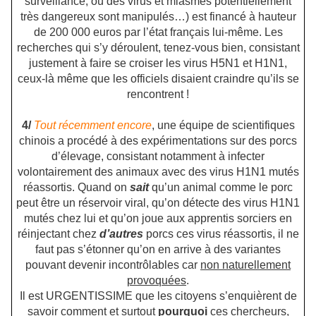
surveillance, où des virus et miasmes potentiellement
très dangereux sont manipulés…) est financé à hauteur
de 200 000 euros par l’état français lui-même. Les
recherches qui s’y déroulent, tenez-vous bien, consistant
justement à faire se croiser les virus H5N1 et H1N1,
ceux-là même que les officiels disaient craindre qu’ils se
rencontrent !
4/
Tout récemment encore
, une équipe de scientifiques
chinois a procédé à des expérimentations sur des porcs
d’élevage, consistant notamment à infecter
volontairement des animaux avec des virus H1N1 mutés
réassortis. Quand on
sait
qu’un animal comme le porc
peut être un réservoir viral, qu’on détecte des virus H1N1
mutés chez lui et qu’on joue aux apprentis sorciers en
réinjectant chez
d’autres
porcs ces virus réassortis, il ne
faut pas s’étonner qu’on en arrive à des variantes
pouvant devenir incontrôlables car
non naturellement
provoquées
.
Il est URGENTISSIME que les citoyens s’enquièrent de
savoir comment et surtout
pourquoi
ces chercheurs,