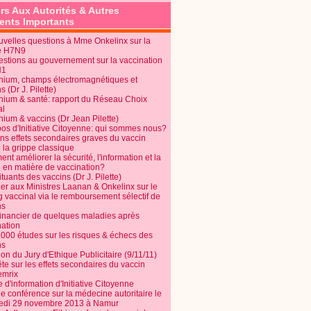
rs Aux Autorités & Autres
nts Importants
uvelles questions à Mme Onkelinx sur la
e H7N9
estions au gouvernement sur la vaccination
N1
nium, champs électromagnétiques et
s (Dr J. Pilette)
nium & santé: rapport du Réseau Choix
al
nium & vaccins (Dr Jean Pilette)
pos d'Initiative Citoyenne: qui sommes nous?
ins effets secondaires graves du vaccin
 la grippe classique
t améliorer la sécurité, l'information et la
é en matière de vaccination?
tuants des vaccins (Dr J. Pilette)
ier aux Ministres Laanan & Onkelinx sur le
g vaccinal via le remboursement sélectif de
ns
financier de quelques maladies après
nation
1000 études sur les risques & échecs des
ns
on du Jury d'Ethique Publicitaire (9/11/11)
e sur les effets secondaires du vaccin
mrix
e d'information d'Initiative Citoyenne
e conférence sur la médecine autoritaire le
edi 29 novembre 2013 à Namur