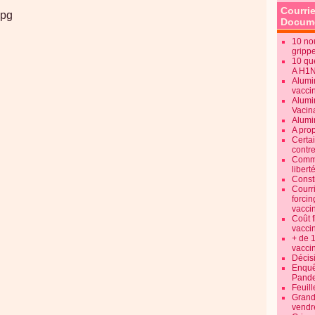
Courrie
Docume
10 no
gripp
10 qu
A H1
Alumi
vaccin
Alumi
Vacin
Alumi
A pro
Certa
contre
Commen
libert
Consti
Courr
forcin
vacci
Coût 
vacci
+ de 
vacci
Décisi
Enquêt
Pande
Feuill
Grand
vendr