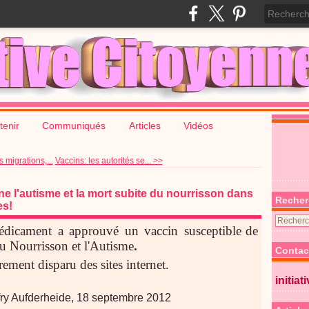
tenir
Communiqués
Articles
Vidéos
migrations,...
Vaccins: les autorités se... >>
e l'autisme et la mort subite du nourrisson dans
Recher
es!
édicament a approuvé un vaccin susceptible
de
u Nourrisson et l'Autisme
.
Contac
rement disparu des sites internet.
initiat
fry Aufderheide, 18 septembre 2012