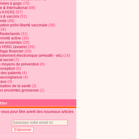
mies à gogo
(70)
e & International
(68)
e A H1N1
(57)
s & vaccins
(51)
eole
(49)
ation polio-liberté vaccinale
(36)
(34)
t Nederlands
(31)
enneté active
(30)
s enceintes
(28)
e H5N1 (aviaire)
(26)
lage financier
(20)
strement électronique (eHealth - etc)
(14)
t secret
(7)
s moyens de prévention
(6)
exception
(5)
 des patients
(4)
acovigilance
(4)
raux
(3)
risation de la santé
(3)
s enceintes grossesse
(1)
tter
vous pour être averti des nouveaux articles