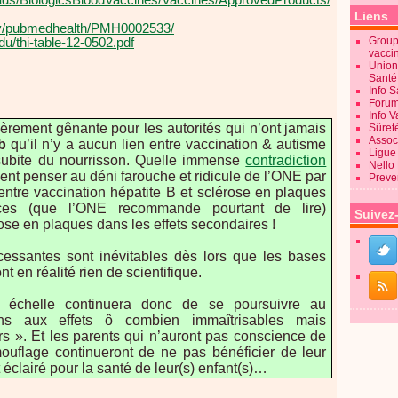
ads/BiologicsBloodVaccines/Vaccines/ApprovedProducts/
Liens
gov/pubmedhealth/PMH0002533/
Groupe
du/thi-table-12-0502.pdf
vacci
Union
Sant
Info 
Forum
Info 
lièrement gênante pour les autorités qui n’ont jamais
Sûret
Associ
b
qu’il n’y a aucun lien entre vaccination & autisme
Ligue 
 subite du nourrisson. Quelle immense
contradiction
Nello
ment penser au déni farouche et ridicule de l’ONE par
Preve
t entre vaccination hépatite B et sclérose en plaques
ices (que l’ONE recommande pourtant de lire)
Suivez
ose en plaques dans les effets secondaires !
ncessantes sont inévitables dès lors que les bases
 en réalité rien de scientifique.
e échelle continuera donc de se poursuivre au
ns aux effets ô combien immaîtrisables mais
rs ». Et les parents qui n’auront pas conscience de
mouflage continueront de ne pas bénéficier de leur
 éclairé pour la santé de leur(s) enfant(s)…