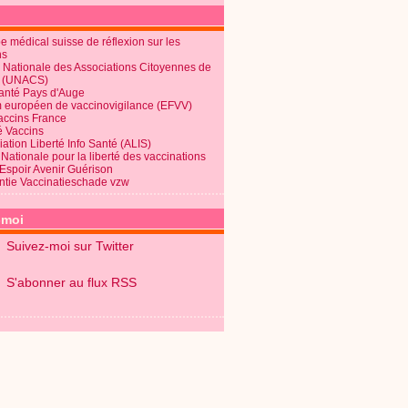
 médical suisse de réflexion sur les
ns
 Nationale des Associations Citoyennes de
é (UNACS)
Santé Pays d'Auge
 européen de vaccinovigilance (EFVV)
Vaccins France
é Vaccins
ation Liberté Info Santé (ALIS)
Nationale pour la liberté des vaccinations
 Espoir Avenir Guérison
ntie Vaccinatieschade vzw
-moi
Suivez-moi sur Twitter
S'abonner au flux RSS