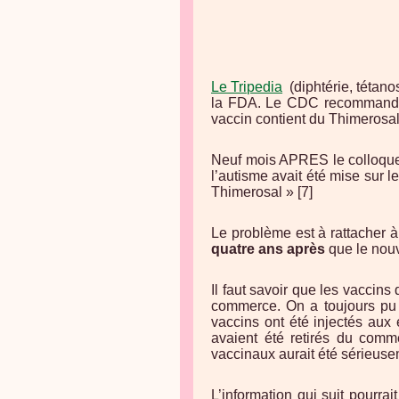
Le Tripedia
(diphtérie, tétan
la FDA. Le CDC recommande q
vaccin contient du Thimerosal
Neuf mois APRES le colloque 
l’autisme avait été mise sur 
Thimerosal » [7]
Le problème est à rattacher à
quatre ans après
que le nouv
Il faut savoir que les vaccins
commerce. On a toujours pu 
vaccins ont été injectés aux 
avaient été retirés du comm
vaccinaux aurait été sérieuse
L’information qui suit pourra