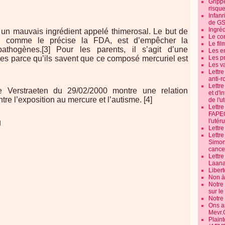
Grippe
risque
Infanr
de G
Ingré
 un mauvais ingrédient appelé thimerosal. Le but de
Le co
,
comme le précise la FDA, est d’empêcher la
Le fil
pathogènes.[3] Pour les parents, il s’agit d’une
Les e
des parce qu’ils savent que ce composé mercuriel est
Les pr
Les v
Lettr
anti-r
Lettre
e Verstraeten du 29/02/2000 montre une relation
et d'i
ntre l’exposition au mercure et l’autisme. [4]
de l'u
Lettr
FAPEO
l'utéru
Lettre
Lettr
Simone
cancer
Lettr
Laana
Libert
Non à 
Notre
sur l
Notre
Ons a
Mevr.
Plain