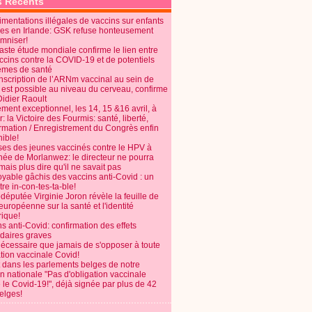
s Récents
mentations illégales de vaccins sur enfants
es en Irlande: GSK refuse honteusement
emniser!
aste étude mondiale confirme le lien entre
ccins contre la COVID-19 et de potentiels
èmes de santé
anscription de l’ARNm vaccinal au sein de
 est possible au niveau du cerveau, confirme
Didier Raoult
ent exceptionnel, les 14, 15 &16 avril, à
 la Victoire des Fourmis: santé, liberté,
ormation / Enregistrement du Congrès enfin
ible!
ses des jeunes vaccinés contre le HPV à
énée de Morlanwez: le directeur ne pourra
ais plus dire qu'il ne savait pas
oyable gâchis des vaccins anti-Covid : un
re in-con-tes-ta-ble!
députée Virginie Joron révèle la feuille de
européenne sur la santé et l'identité
ique!
s anti-Covid: confirmation des effets
daires graves
nécessaire que jamais de s'opposer à toute
tion vaccinale Covid!
 dans les parlements belges de notre
on nationale "Pas d'obligation vaccinale
 le Covid-19!", déjà signée par plus de 42
elges!