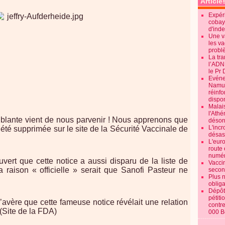
Article
Expéri
cobay
d'ind
Une v
les va
probl
La tr
l’ADN
le Pr 
Evénem
Namur:
réinf
dispon
Malai
l'Ath
ublante vient de nous parvenir ! Nous apprenons que
désorm
L'incr
 été supprimée sur le site de la Sécurité Vaccinale de
désast
L'euro
route 
numér
rt que cette notice a aussi disparu de la liste de
Vaccin
raison « officielle » serait que Sanofi Pasteur ne
secon
Plus 
obliga
Dépôt
pétiti
s’avère que cette fameuse notice révélait une relation
contre
 (Site de la FDA)
000 B