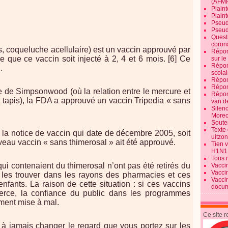
(AFM
Plaint
Plain
Pseud
Pseud
Quest
corona
os, coqueluche acellulaire) est un vaccin approuvé par
Répon
ue ce vaccin soit injecté à 2, 4 et 6 mois. [6] Ce
sur l
Répon
.
scolai
Répon
Répon
de Simpsonwood (où la relation entre le mercure et
Répon
le tapis), la FDA a approuvé un vaccin Tripedia « sans
van d
Silen
Morec
Souten
Texte 
 la notice de vaccin qui date de décembre 2005, soit
uitzo
eau vaccin « sans thimerosal » ait été approuvé.
Tien 
H1N1
Tous 
 qui contenaient du thimerosal n’ont pas été retirés du
Vacci
Vacci
les trouver dans les rayons des pharmacies et ces
Vacci
enfants. La raison de cette situation : si ces vaccins
docum
erce, la confiance du public dans les programmes
ment mise à mal.
Ce site 
it à jamais changer le regard que vous portez sur les