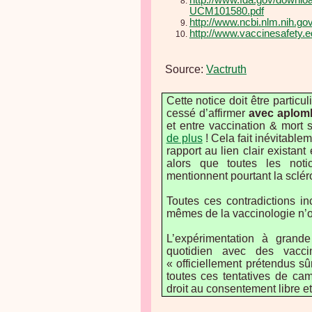
http://www.fda.gov/downlo
UCM101580.pdf
http://www.ncbi.nlm.nih.
http://www.vaccinesafety.e
Source:
Vactruth
Cette notice doit être particu
cessé d’affirmer
avec aplom
et entre vaccination & mort
de plus
! Cela fait inévitable
rapport au lien clair existan
alors que toutes les not
mentionnent pourtant la sclér
Toutes ces contradictions i
mêmes de la vaccinologie n’ont
L’expérimentation à grand
quotidien avec des vacci
« officiellement prétendus sû
toutes ces tentatives de ca
droit au consentement libre et