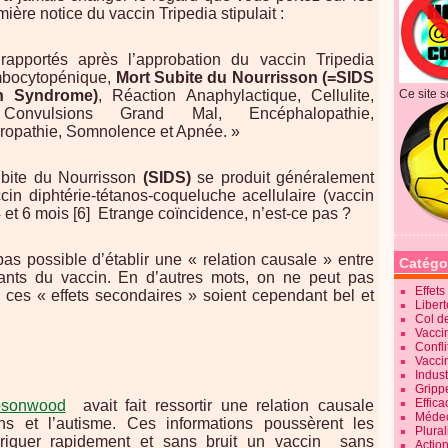
ière notice du vaccin Tripedia stipulait :
apportés après l’approbation du vaccin Tripedia
mbocytopénique,
Mort Subite du Nourrisson (=SIDS
h Syndrome)
, Réaction Anaphylactique, Cellulite,
Ce site s
Convulsions Grand Mal, Encéphalopathie,
uropathie, Somnolence et Apnée. »
bite du Nourrisson
(SIDS)
se produit généralement
cin diphtérie-tétanos-coqueluche acellulaire (vaccin
 et 6 mois [6]
Etrange coïncidence, n’est-ce pas ?
 pas possible d’établir une « relation causale » entre
Catégo
ants du vaccin. En d’autres mots, on ne peut pas
Effet
e ces « effets secondaires » soient cependant bel et
Liber
Col d
Vaccin
Confli
Vacci
Indus
Gripp
Effica
psonwood
avait fait ressortir une relation causale
Méde
ons et l’autisme. Ces informations poussèrent les
Plura
briquer rapidement et sans bruit un vaccin
sans
Action