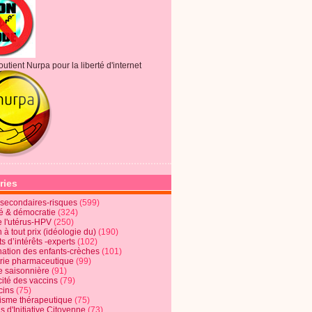
outient Nurpa pour la liberté d'internet
ries
s secondaires-risques
(599)
té & démocratie
(324)
e l'utérus-HPV
(250)
 à tout prix (idéologie du)
(190)
ts d’intérêts -experts
(102)
nation des enfants-crèches
(101)
trie pharmaceutique
(99)
e saisonnière
(91)
cité des vaccins
(79)
cins
(75)
lisme thérapeutique
(75)
s d'Initiative Citoyenne
(73)