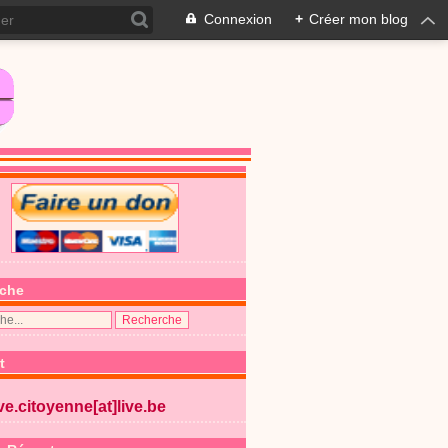
Connexion
+
Créer mon blog
che
t
ive.citoyenne[at]live.be