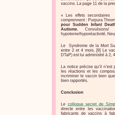
vaccins. La page 11 de la prem
« Les effets secondaires
r
comprennent : Purpura Thro
pour Sudden Infant Deat
Autisme
, Convulsions/ 
hypotonie/hyporéactivité, Ne
Le
Syndrome de la Mort Su
entre 2 et 4 mois. [9] Le vac
DTaP) est lui administré à 2, 4
La notice précise qu’il n’est
les réactions et les compos
incriminer le vaccin bien qu
bien rapportés.
Conclusion
Le
colloque secret de Sim
directe entre les vaccinati
fabricants de vaccins à fa