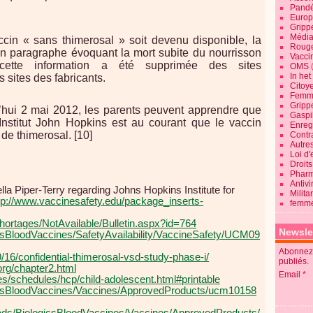
Pandé
Europ
Gripp
Média
cin « sans thimerosal » soit devenu disponible, la
Roug
un paragraphe évoquant la mort subite du nourrisson
Vaccin
i cette information a été supprimée des sites
OMS
In he
sites des fabricants.
Citoy
Femme
Gripp
rd’hui 2 mai 2012, les parents peuvent apprendre que
Gaspil
Institut John Hopkins est au courant que le vaccin
Enregi
de thimerosal. [10]
Contra
Autre
Loi d'
Droits
Pharm
Antivi
a Piper-Terry regarding Johns Hopkins Institute for
Milita
tp://www.vaccinesafety.edu/package_inserts-
femme
hortages/NotAvailable/Bulletin.aspx?id=764
Newsle
icsBloodVaccines/SafetyAvailability/VaccineSafety/UCM09
Abonnez-
/16/confidential-thimerosal-vsd-study-phase-i/
publiés.
.org/chapter2.html
Email
s/schedules/hcp/child-adolescent.html#printable
gicsBloodVaccines/Vaccines/ApprovedProducts/ucm10158