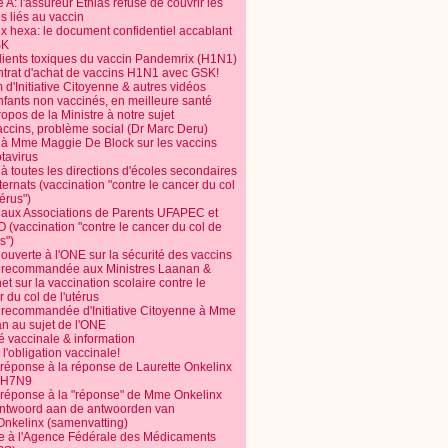
 A: l'assureur Ethias refuse de couvrir les
s liés au vaccin
ix hexa: le document confidentiel accablant
SK
dients toxiques du vaccin Pandemrix (H1N1)
ntrat d'achat de vaccins H1N1 avec GSK!
m d'Initiative Citoyenne & autres vidéos
nfants non vaccinés, en meilleure santé
opos de la Ministre à notre sujet
accins, problème social (Dr Marc Deru)
e à Mme Maggie De Block sur les vaccins
otavirus
 à toutes les directions d'écoles secondaires
nternats (vaccination "contre le cancer du col
térus")
e aux Associations de Parents UFAPEC et
 (vaccination "contre le cancer du col de
s")
 ouverte à l'ONE sur la sécurité des vaccins
e recommandée aux Ministres Laanan &
t sur la vaccination scolaire contre le
 du col de l'utérus
e recommandée d'Initiative Citoyenne à Mme
n au sujet de l'ONE
é vaccinale & information
l'obligation vaccinale!
 réponse à la réponse de Laurette Onkelinx
e H7N9
 réponse à la "réponse" de Mme Onkelinx
ntwoord aan de antwoorden van
Onkelinx (samenvatting)
te à l'Agence Fédérale des Médicaments