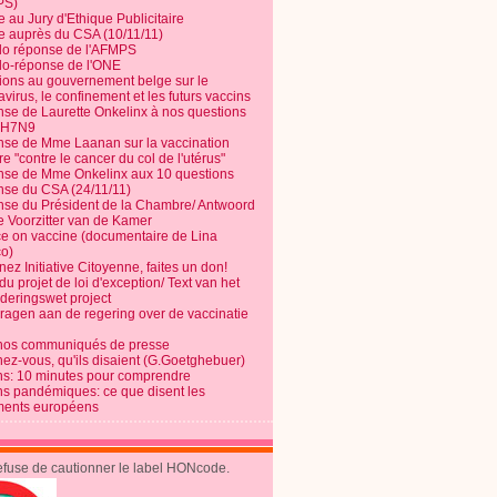
PS)
e au Jury d'Ethique Publicitaire
te auprès du CSA (10/11/11)
o réponse de l'AFMPS
o-réponse de l'ONE
ions au gouvernement belge sur le
virus, le confinement et les futurs vaccins
se de Laurette Onkelinx à nos questions
e H7N9
se de Mme Laanan sur la vaccination
re "contre le cancer du col de l'utérus"
se de Mme Onkelinx aux 10 questions
se du CSA (24/11/11)
se du Président de la Chambre/ Antwoord
e Voorzitter van de Kamer
ce on vaccine (documentaire de Lina
o)
ez Initiative Citoyenne, faites un don!
du projet de loi d'exception/ Text van het
nderingswet project
vragen aan de regering over de vaccinatie
nos communiqués de presse
nez-vous, qu'ils disaient (G.Goetghebuer)
ns: 10 minutes pour comprendre
ns pandémiques: ce que disent les
ents européens
refuse de cautionner le label HONcode.