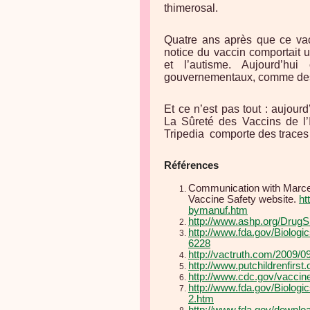
thimerosal.
Quatre ans après que ce vac
notice du vaccin comportait 
et l’autisme. Aujourd’hu
gouvernementaux, comme des 
Et ce n’est pas tout : aujou
La Sûreté des Vaccins de l’
Tripedia
comporte des traces 
Références
Communication with Marcell
Vaccine Safety website.
ht
bymanuf.htm
http://www.ashp.org/DrugS
http://www.fda.gov/Biolog
6228
http://vactruth.com/2009/09
http://www.putchildrenfirst
http://www.cdc.gov/vaccine
http://www.fda.gov/Biolo
2.htm