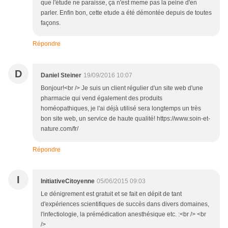
que l'étude ne paraisse, ça n'est meme pas la peine d'en
parler. Enfin bon, cette etude a été démontée depuis de toutes
façons.
Répondre
D
Daniel Steiner
19/09/2016 10:07
Bonjour!<br /> Je suis un client régulier d'un site web d'une
pharmacie qui vend également des produits
homéopathiques, je l'ai déjà utilisé sera longtemps un très
bon site web, un service de haute qualité! https://www.soin-et-
nature.com/fr/
Répondre
I
InitiativeCitoyenne
05/06/2015 09:03
Le dénigrement est gratuit et se fait en dépit de tant
d'expériences scientifiques de succès dans divers domaines,
l'infectiologie, la prémédication anesthésique etc. :<br /> <br
/>