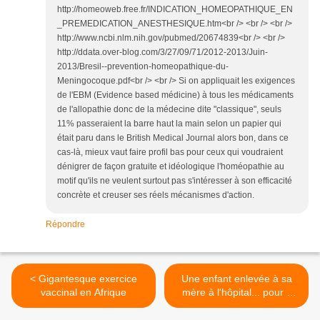
http://homeoweb.free.fr/INDICATION_HOMEOPATHIQUE_EN
_PREMEDICATION_ANESTHESIQUE.htm<br /> <br /> <br />
http://www.ncbi.nlm.nih.gov/pubmed/20674839<br /> <br />
http://ddata.over-blog.com/3/27/09/71/2012-2013/Juin-
2013/Bresil--prevention-homeopathique-du-
Meningocoque.pdf<br /> <br /> Si on appliquait les exigences
de l'EBM (Evidence based médicine) à tous les médicaments
de l'allopathie donc de la médecine dite "classique", seuls
11% passeraient la barre haut la main selon un papier qui
était paru dans le British Medical Journal alors bon, dans ce
cas-là, mieux vaut faire profil bas pour ceux qui voudraient
dénigrer de façon gratuite et idéologique l'homéopathie au
motif qu'ils ne veulent surtout pas s'intéresser à son efficacité
concrète et creuser ses réels mécanismes d'action.
Répondre
< Gigantesque exercice
Une enfant enlevée à sa
vaccinal en Afrique
mère à l'hôpital... pour y
être vaccinée de force! >