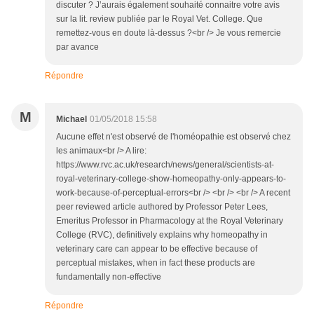
discuter ? J’aurais également souhaité connaitre votre avis
sur la lit. review publiée par le Royal Vet. College. Que
remettez-vous en doute là-dessus ?<br /> Je vous remercie
par avance
Répondre
M
Michael
01/05/2018 15:58
Aucune effet n'est observé de l'homéopathie est observé chez
les animaux<br /> A lire:
https://www.rvc.ac.uk/research/news/general/scientists-at-
royal-veterinary-college-show-homeopathy-only-appears-to-
work-because-of-perceptual-errors<br /> <br /> <br /> A recent
peer reviewed article authored by Professor Peter Lees,
Emeritus Professor in Pharmacology at the Royal Veterinary
College (RVC), definitively explains why homeopathy in
veterinary care can appear to be effective because of
perceptual mistakes, when in fact these products are
fundamentally non-effective
Répondre