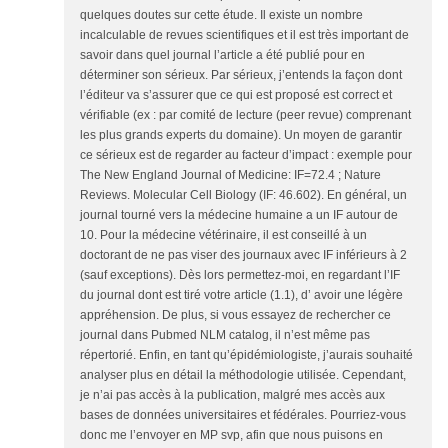
quelques doutes sur cette étude. Il existe un nombre
incalculable de revues scientifiques et il est très important de
savoir dans quel journal l’article a été publié pour en
déterminer son sérieux. Par sérieux, j’entends la façon dont
l’éditeur va s’assurer que ce qui est proposé est correct et
vérifiable (ex : par comité de lecture (peer revue) comprenant
les plus grands experts du domaine). Un moyen de garantir
ce sérieux est de regarder au facteur d’impact : exemple pour
The New England Journal of Medicine: IF=72.4 ; Nature
Reviews. Molecular Cell Biology (IF: 46.602). En général, un
journal tourné vers la médecine humaine a un IF autour de
10. Pour la médecine vétérinaire, il est conseillé à un
doctorant de ne pas viser des journaux avec IF inférieurs à 2
(sauf exceptions). Dès lors permettez-moi, en regardant l’IF
du journal dont est tiré votre article (1.1), d’ avoir une légère
appréhension. De plus, si vous essayez de rechercher ce
journal dans Pubmed NLM catalog, il n’est même pas
répertorié. Enfin, en tant qu’épidémiologiste, j’aurais souhaité
analyser plus en détail la méthodologie utilisée. Cependant,
je n’ai pas accès à la publication, malgré mes accès aux
bases de données universitaires et fédérales. Pourriez-vous
donc me l’envoyer en MP svp, afin que nous puisons en