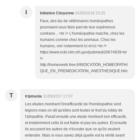
I
Initiative Citoyenne
02/05/2018 23:25
Faux, des tas de vétérinaires homéopathes
pourraient vous faire part de leur expérience
contraire... <br /> L'homéopathie marche, chez les
humains comme chez les animaux. Chez les
humains, voir notamment ici et ici:<br />
https://www.ncbi.nlm.nih.gov/pubmed/20674839<br
/>
http://homeoweb.free.fr/INDICATION_HOMEOPATHI
QUE_EN_PREMEDICATION_ANESTHESIQUE.htm
T
tripmania
11/09/2017 17:07
Les etudes montrant l'innefficacité de l'homéopathie sont
legions mais on dit qu'elles sont toutes le fruit du lobby de
l'allopathie. Parait ensuite une etude montrant son efficacité,
et évidemment celle là est fiable et pas les autres. Et ensuite
ils accusent les autres de n'écouter que ce qu'ils veulent
entendre. Mais si vous savez déjà quelle est la vérité avant