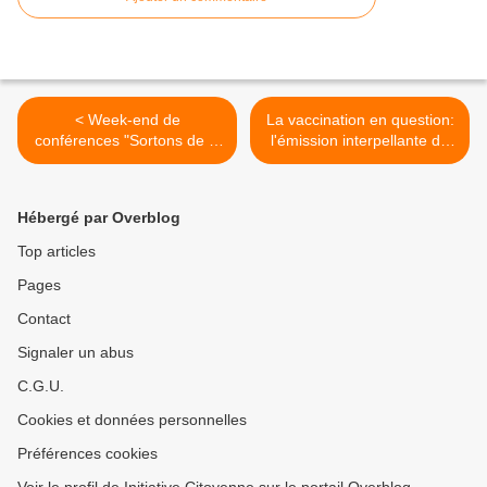
< Week-end de
La vaccination en question:
conférences "Sortons de la
l'émission interpellante de
marmite!" les 28, 29 & 30
RTL >
avril 2012
Hébergé par Overblog
Top articles
Pages
Contact
Signaler un abus
C.G.U.
Cookies et données personnelles
Préférences cookies