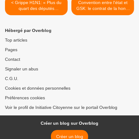
< Grippe H1N1: « Plus du
Convention entre l'état et
quart des députés
GSK: le contrat de la honte
européens souhaitent une
>
commission parlementaire
!»
Hébergé par Overblog
Top articles
Pages
Contact
Signaler un abus
C.G.U.
Cookies et données personnelles
Préférences cookies
Voir le profil de Initiative Citoyenne sur le portail Overblog
Créer un blog sur Overblog
Créer un blog