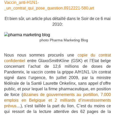
Vaccin_anti-H1N1-
_un_contrat_qui_pose_question.8912221-580.art
Et bien sûr, un article plus détaillé dans le Soir de ce 6 mai
2010:
photo Pharma Marketing Blog
N
ous nous sommes procurés une
copie du contrat
confidentiel
entre GlaxoSmithKline (GSK) et l’Etat belge
concernant l’achat de 12,6 millions de doses de
Pandemrix, le vaccin contre la grippe A/H1N1. Un contrat
signé dans l’urgence, fin juillet 2009, par la ministre
fédérale de la Santé Laurette Onkelinx, sans appel d’offre
public, et pour lequel la firme pharmaceutique, en position
de force (
dizaines de gouvernements au portillon, 7.000
emplois en Belgique et 2 milliards d’investissements
prévus
…), s’est taillée la part du lion. C’est du moins ce
qui ressort de la lecture attentive des 62 pages de la