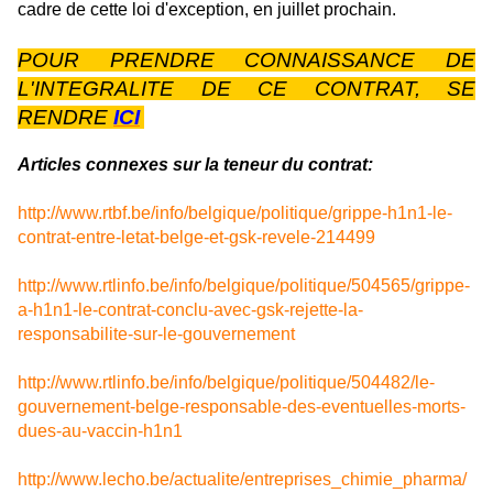
cadre de cette loi d'exception, en juillet prochain.
POUR PRENDRE CONNAISSANCE DE
L'INTEGRALITE DE CE CONTRAT, SE
RENDRE
ICI
Articles connexes sur la teneur du contrat:
http://www.rtbf.be/info/belgique/politique/grippe-h1n1-le-
contrat-entre-letat-belge-et-gsk-revele-214499
http://www.rtlinfo.be/info/belgique/politique/504565/grippe-
a-h1n1-le-contrat-conclu-avec-gsk-rejette-la-
responsabilite-sur-le-gouvernement
http://www.rtlinfo.be/info/belgique/politique/504482/le-
gouvernement-belge-responsable-des-eventuelles-morts-
dues-au-vaccin-h1n1
http://www.lecho.be/actualite/entreprises_chimie_pharma/