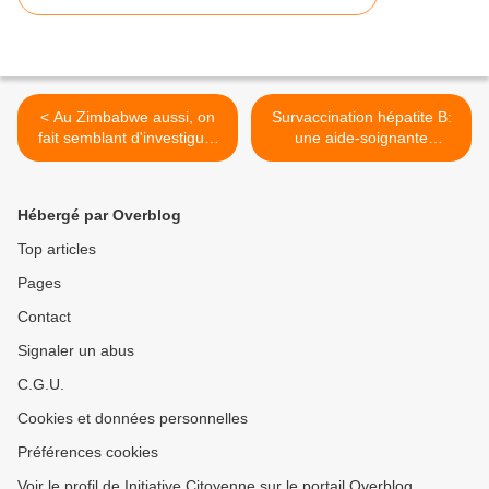
< Au Zimbabwe aussi, on
Survaccination hépatite B:
fait semblant d'investiguer
une aide-soignante
les effets secondaires de
sacrifiée... et combien
vaccins
d'autres? >
Hébergé par Overblog
Top articles
Pages
Contact
Signaler un abus
C.G.U.
Cookies et données personnelles
Préférences cookies
Voir le profil de Initiative Citoyenne sur le portail Overblog