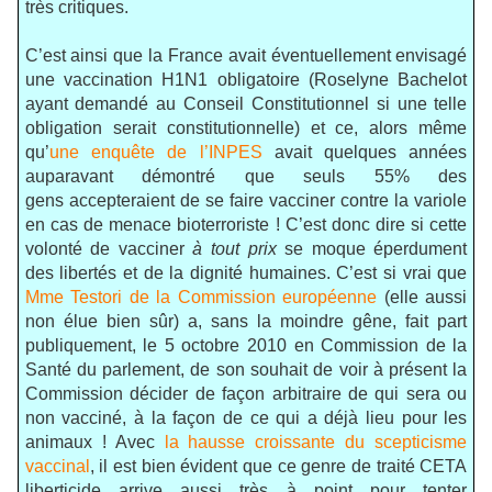
très critiques.
C’est ainsi que la France avait éventuellement envisagé
une vaccination H1N1 obligatoire (Roselyne Bachelot
ayant demandé au Conseil Constitutionnel si une telle
obligation serait constitutionnelle) et ce, alors même
qu’
une enquête de l’INPES
avait quelques années
auparavant démontré que seuls 55% des
gens accepteraient de se faire vacciner contre la variole
en cas de menace bioterroriste ! C’est donc dire si cette
volonté de vacciner
à tout prix
se moque éperdument
des libertés et de la dignité humaines. C’est si vrai que
Mme Testori de la Commission européenne
(elle aussi
non élue bien sûr) a, sans la moindre gêne, fait part
publiquement, le 5 octobre 2010 en Commission de la
Santé du parlement, de son souhait de voir à présent la
Commission décider de façon arbitraire de qui sera ou
non vacciné, à la façon de ce qui a déjà lieu pour les
animaux ! Avec
la hausse croissante du scepticisme
vaccinal
, il est bien évident que ce genre de traité CETA
liberticide arrive aussi très à point pour tenter