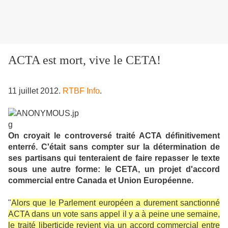
ACTA est mort, vive le CETA!
11 juillet 2012.
RTBF Info
.
On croyait le controversé traité ACTA définitivement
enterré. C'était sans compter sur la détermination de
ses partisans qui tenteraient de faire repasser le texte
sous une autre forme: le CETA, un projet d'accord
commercial entre Canada et Union Européenne.
"
Alors que le Parlement européen a durement sanctionné
ACTA dans un vote sans appel il y a à peine une semaine,
le traité liberticide revient via un accord commercial entre