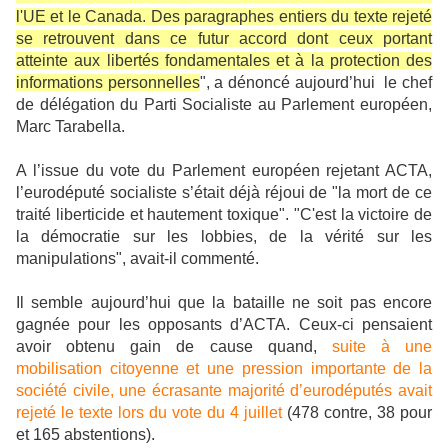
l'UE et le Canada. Des paragraphes entiers du texte rejeté
se retrouvent dans ce futur accord dont ceux portant
atteinte aux libertés fondamentales et à la protection des
informations personnelles
", a dénoncé aujourd’hui le chef
de délégation du Parti Socialiste au Parlement européen,
Marc Tarabella.
A l’issue du vote du Parlement européen rejetant ACTA,
l’eurodéputé socialiste s’était déjà réjoui de "la mort de ce
traité liberticide et hautement toxique". "C'est la victoire de
la démocratie sur les lobbies, de la vérité sur les
manipulations", avait-il commenté.
Il semble aujourd’hui que la bataille ne soit pas encore
gagnée pour les opposants d’ACTA. Ceux-ci pensaient
avoir obtenu gain de cause quand,
suite à une
mobilisation citoyenne et une pression importante de la
société civile, une écrasante majorité d’eurodéputés avait
rejeté le texte lors du vote du 4 juillet
(478 contre, 38 pour
et 165 abstentions).