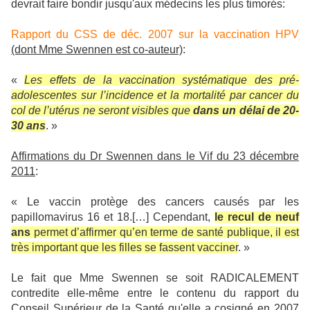
devrait faire bondir jusqu'aux médecins les plus timorés:
Rapport du CSS de déc. 2007 sur la vaccination HPV
(dont Mme Swennen est co-auteur)
:
«
Les effets de la vaccination systématique des pré-
adolescentes sur l’incidence et la mortalité par cancer du
col de l’utérus ne seront visibles que
dans un délai de 20-
30 ans
. »
Affirmations du Dr Swennen dans le Vif du 23 décembre
2011
:
« Le vaccin protège des cancers causés par les
papillomavirus 16 et 18.[…] Cependant,
le recul de neuf
ans
permet d’affirmer qu’en terme de santé publique, il est
très important que les filles se fassent vacciner
. »
Le fait que Mme Swennen se soit RADICALEMENT
contredite elle-même entre le contenu du rapport du
Conseil Supérieur de la Santé qu'elle a cosigné en 2007