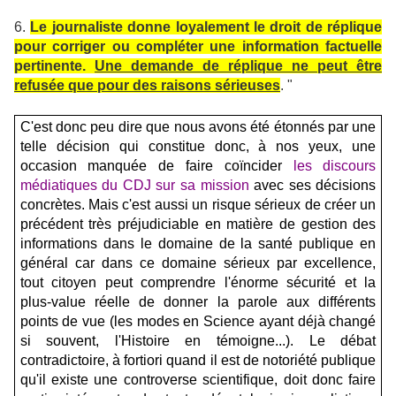
6.
Le journaliste donne loyalement le droit de réplique
pour corriger ou compléter une information factuelle
pertinente.
Une demande de réplique ne peut être
refusée que pour des raisons sérieuses
. "
C'est donc peu dire que nous avons été étonnés par une
telle décision qui constitue donc, à nos yeux, une
occasion manquée de faire coïncider
les discours
médiatiques du CDJ sur sa mission
avec ses décisions
concrètes. Mais c'est aussi un risque sérieux de créer un
précédent très préjudiciable en matière de gestion des
informations dans le domaine de la santé publique en
général car dans ce domaine sérieux par excellence,
tout citoyen peut comprendre l'énorme sécurité et la
plus-value réelle de donner la parole aux différents
points de vue (les modes en Science ayant déjà changé
si souvent, l'Histoire en témoigne...). Le débat
contradictoire, à fortiori quand il est de notoriété publique
qu'il existe une controverse scientifique, doit donc faire