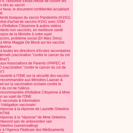
 A: l'assureur Ethias refuse de couvrir les
s liés au vaccin
ix hexa: le document confidentiel accablant
SK
dients toxiques du vaccin Pandemrix (H1N1)
ntrat d'achat de vaccins H1N1 avec GSK!
m d'Initiative Citoyenne & autres vidéos
nfants non vaccinés, en meilleure santé
opos de la Ministre à notre sujet
accins, problème social (Dr Marc Deru)
e à Mme Maggie De Block sur les vaccins
otavirus
 à toutes les directions d'écoles secondaires
nternats (vaccination "contre le cancer du col
térus")
e aux Associations de Parents UFAPEC et
 (vaccination "contre le cancer du col de
s")
 ouverte à l'ONE sur la sécurité des vaccins
e recommandée aux Ministres Laanan &
t sur la vaccination scolaire contre le
 du col de l'utérus
e recommandée d'Initiative Citoyenne à Mme
n au sujet de l'ONE
é vaccinale & information
l'obligation vaccinale!
 réponse à la réponse de Laurette Onkelinx
e H7N9
 réponse à la "réponse" de Mme Onkelinx
ntwoord aan de antwoorden van
Onkelinx (samenvatting)
te à l'Agence Fédérale des Médicaments