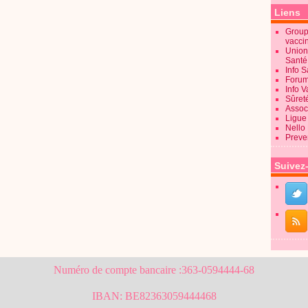
Liens
Groupe
vacci
Union
Sant
Info 
Forum
Info 
Sûret
Associ
Ligue 
Nello
Preve
Suivez
Numéro de compte bancaire :363-0594444-68
IBAN: BE82363059444468