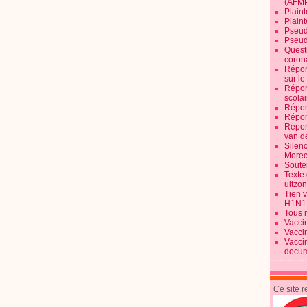
(AFM
Plaint
Plain
Pseud
Pseud
Quest
corona
Répon
sur l
Répon
scolai
Répon
Répon
Répon
van d
Silen
Morec
Souten
Texte 
uitzo
Tien 
H1N1
Tous 
Vacci
Vacci
Vacci
docum
Ce site 