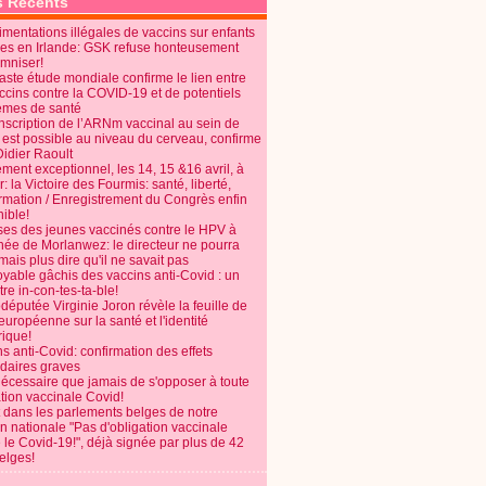
s Récents
mentations illégales de vaccins sur enfants
es en Irlande: GSK refuse honteusement
emniser!
aste étude mondiale confirme le lien entre
ccins contre la COVID-19 et de potentiels
èmes de santé
anscription de l’ARNm vaccinal au sein de
 est possible au niveau du cerveau, confirme
Didier Raoult
ent exceptionnel, les 14, 15 &16 avril, à
 la Victoire des Fourmis: santé, liberté,
ormation / Enregistrement du Congrès enfin
ible!
ses des jeunes vaccinés contre le HPV à
énée de Morlanwez: le directeur ne pourra
ais plus dire qu'il ne savait pas
oyable gâchis des vaccins anti-Covid : un
re in-con-tes-ta-ble!
députée Virginie Joron révèle la feuille de
européenne sur la santé et l'identité
ique!
s anti-Covid: confirmation des effets
daires graves
nécessaire que jamais de s'opposer à toute
tion vaccinale Covid!
 dans les parlements belges de notre
on nationale "Pas d'obligation vaccinale
 le Covid-19!", déjà signée par plus de 42
elges!