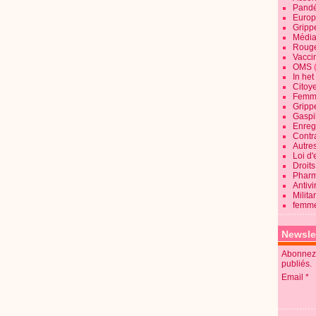
Pandé
Europ
Gripp
Média
Roug
Vaccin
OMS
In he
Citoy
Femme
Gripp
Gaspil
Enregi
Contra
Autre
Loi d'
Droits
Pharm
Antivi
Milita
femme
Newsle
Abonnez-
publiés.
Email