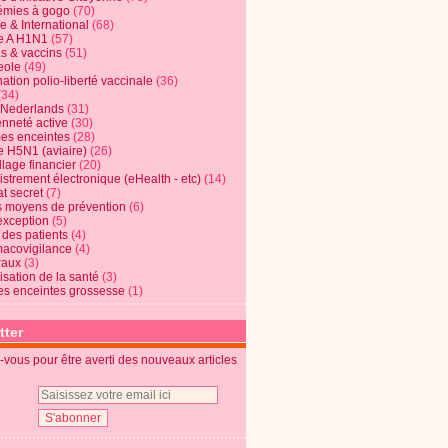
mies à gogo
(70)
e & International
(68)
e A H1N1
(57)
s & vaccins
(51)
eole
(49)
ation polio-liberté vaccinale
(36)
(34)
t Nederlands
(31)
enneté active
(30)
s enceintes
(28)
e H5N1 (aviaire)
(26)
lage financier
(20)
strement électronique (eHealth - etc)
(14)
t secret
(7)
s moyens de prévention
(6)
exception
(5)
 des patients
(4)
acovigilance
(4)
raux
(3)
risation de la santé
(3)
s enceintes grossesse
(1)
tter
vous pour être averti des nouveaux articles