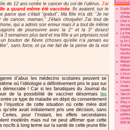
Article
ille de 12 ans contre le cancer du col de l'utérus.
J'ai
ille a quand même été vaccinée
. Ils avaient, sur le
Expéri
cobay
 parce que c'était "gratuit". Ma fille m'a dit: "Je ne
d'ind
de cancer, maman." J'étais choquée! J'ai tout de
Une v
one, qui a admis son erreur mais il a tout de même
les va
probl
sagions de poursuivre avec la 2° et la 3° doses!
La tr
3 semaines plus tard et ma fille a un pityriasis rosé
l’ADN
 un bouton de fièvre (choses qu'elle n'a jamais eu
le Pr 
dée", sans force, et ça me fait de la peine de la voir
Evénem
Namur:
réinf
dispon
Malai
l'Ath
désorm
L'incr
 genre d’abus les médecins scolaires peuvent se
désast
L'euro
ème où l’idéologie a définitivement pris le pas sur
route 
la démocratie ! Car si les fanatiques du Journal du
numér
ouir de la possibilité de vacciner désormais
les
Vaccin
secon
ontre ce type de maladie en dépit du consentement
Plus 
e l’injustice de cette situation où cette mère doit
obliga
rs qu’elle avait initialement pris une décision, sans
Dépôt
Certes, pour l’instant, les effets secondaires
pétiti
contre
lent modérés mais nul ne peut affirmer que cette
000 B
s nocifs à long terme sur la santé de cette jeune fille