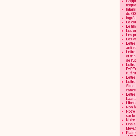
Grippe
risque
Infanr
de G
Ingré
Le co
Le fil
Les e
Les pr
Les v
Lettr
anti-r
Lettre
et d'i
de l'u
Lettr
FAPEO
l'utéru
Lettre
Lettr
Simone
cancer
Lettr
Laana
Libert
Non à 
Notre
sur l
Notre
Ons a
Mevr.
Plain