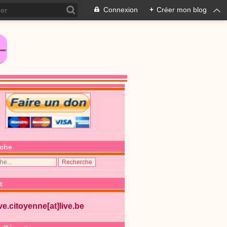
Connexion
+
Créer mon blog
che
t
ive.citoyenne[at]live.be