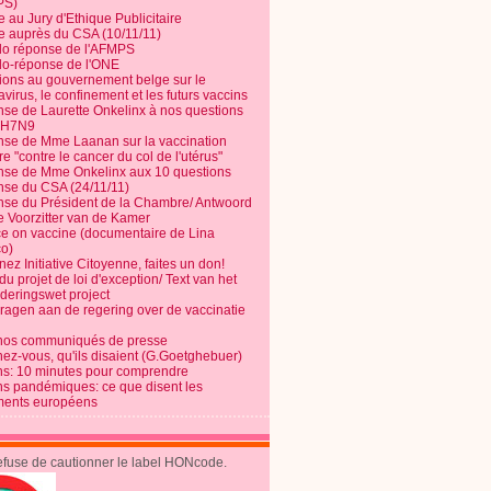
PS)
e au Jury d'Ethique Publicitaire
te auprès du CSA (10/11/11)
o réponse de l'AFMPS
o-réponse de l'ONE
ions au gouvernement belge sur le
virus, le confinement et les futurs vaccins
se de Laurette Onkelinx à nos questions
e H7N9
se de Mme Laanan sur la vaccination
re "contre le cancer du col de l'utérus"
se de Mme Onkelinx aux 10 questions
se du CSA (24/11/11)
se du Président de la Chambre/ Antwoord
e Voorzitter van de Kamer
ce on vaccine (documentaire de Lina
o)
ez Initiative Citoyenne, faites un don!
du projet de loi d'exception/ Text van het
nderingswet project
vragen aan de regering over de vaccinatie
nos communiqués de presse
nez-vous, qu'ils disaient (G.Goetghebuer)
ns: 10 minutes pour comprendre
ns pandémiques: ce que disent les
ents européens
refuse de cautionner le label HONcode.