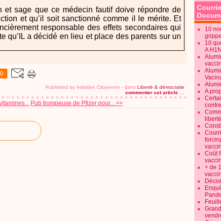
Courrie
in et sage que ce médecin fautif doive répondre de
Docume
ction et qu’il soit sanctionné comme il le mérite. Et
financièrement responsable des effets secondaires qui
10 no
te qu’IL a décidé en lieu et place des parents sur un
gripp
10 qu
A H1
Alumi
vaccin
Alumi
0
Vacin
Alumi
Published by Initiative Citoyenne
-
dans
Liberté & démocratie
A pro
commenter cet article
…
Certa
itamines...
Pub trompeuse de Pfizer pour... >>
contre
Commen
libert
Consti
Courr
forcin
vacci
Coût 
vacci
+ de 
vacci
Décisi
Enquêt
Pande
Feuill
Grand
vendr