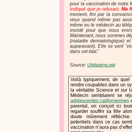
pour la vaccination de notre f
indiqué que je refusais.
Ma f
moment, fini par la convaincre
veux quand même pas avoir 
même eu le médecin au téléph
insisté pour que nous envi
Maintenant, nous sommes déjà 
(maladie dermatologique) et
auparavant). Elle se sent "vi
dans cet état
."
Source:
Uitdaging.net
Voilà typiquement, de quel
rendre coupables dans un syst
la véritable Science et sur 
Médecin semblaient se réj
adolescentes californiennes
c
parental, on conçoit ici tout
regarder souffrir sa fille alo
doute mûrement réfléchie.
potentiels dans ce cas semb
vaccination n’aura pas d’effet