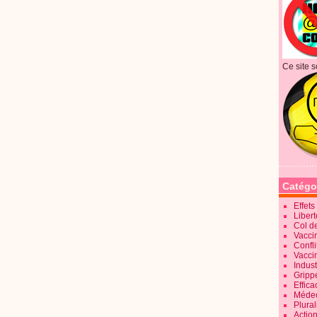
Ce site s
Catégo
Effet
Liber
Col d
Vaccin
Confli
Vacci
Indus
Gripp
Effica
Méde
Plura
Action