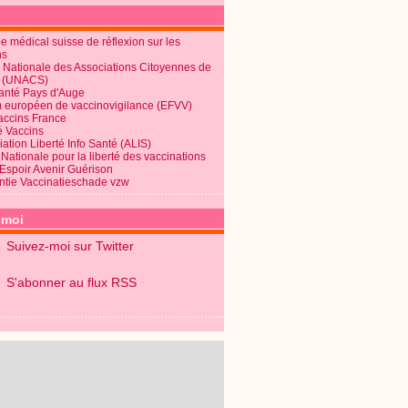
 médical suisse de réflexion sur les
ns
 Nationale des Associations Citoyennes de
é (UNACS)
Santé Pays d'Auge
 européen de vaccinovigilance (EFVV)
Vaccins France
é Vaccins
ation Liberté Info Santé (ALIS)
Nationale pour la liberté des vaccinations
 Espoir Avenir Guérison
ntie Vaccinatieschade vzw
-moi
Suivez-moi sur Twitter
S'abonner au flux RSS