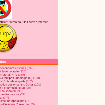
outient Nurpa pour la liberté d'internet
ries
s secondaires-risques
(599)
té & démocratie
(324)
e l'utérus-HPV
(250)
 à tout prix (idéologie du)
(190)
ts d’intérêts -experts
(102)
nation des enfants-crèches
(101)
trie pharmaceutique
(99)
e saisonnière
(91)
cité des vaccins
(79)
cins
(75)
lisme thérapeutique
(75)
s d'Initiative Citoyenne
(73)