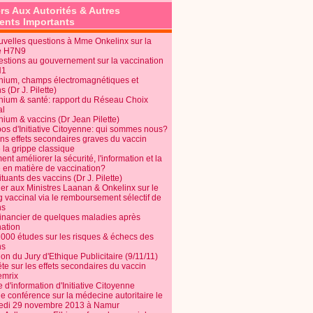
rs Aux Autorités & Autres
nts Importants
uvelles questions à Mme Onkelinx sur la
e H7N9
estions au gouvernement sur la vaccination
N1
nium, champs électromagnétiques et
s (Dr J. Pilette)
nium & santé: rapport du Réseau Choix
al
nium & vaccins (Dr Jean Pilette)
pos d'Initiative Citoyenne: qui sommes nous?
ins effets secondaires graves du vaccin
 la grippe classique
t améliorer la sécurité, l'information et la
é en matière de vaccination?
tuants des vaccins (Dr J. Pilette)
ier aux Ministres Laanan & Onkelinx sur le
g vaccinal via le remboursement sélectif de
ns
financier de quelques maladies après
nation
1000 études sur les risques & échecs des
ns
on du Jury d'Ethique Publicitaire (9/11/11)
e sur les effets secondaires du vaccin
mrix
e d'information d'Initiative Citoyenne
e conférence sur la médecine autoritaire le
edi 29 novembre 2013 à Namur