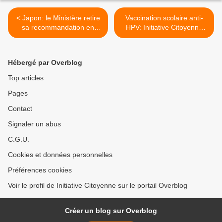
< Japon: le Ministère retire
Vaccination scolaire anti-
sa recommandation en
HPV: Initiative Citoyenne
faveur des vaccins HPV
réécrit aux écoles
Gardasil & Cervarix
secondaires et aux
associations de parents >
Hébergé par Overblog
Top articles
Pages
Contact
Signaler un abus
C.G.U.
Cookies et données personnelles
Préférences cookies
Voir le profil de Initiative Citoyenne sur le portail Overblog
Créer un blog sur Overblog