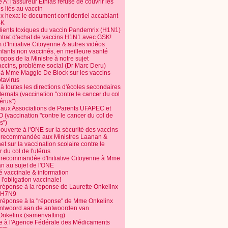
 A: l'assureur Ethias refuse de couvrir les
s liés au vaccin
ix hexa: le document confidentiel accablant
SK
dients toxiques du vaccin Pandemrix (H1N1)
ntrat d'achat de vaccins H1N1 avec GSK!
m d'Initiative Citoyenne & autres vidéos
nfants non vaccinés, en meilleure santé
opos de la Ministre à notre sujet
accins, problème social (Dr Marc Deru)
e à Mme Maggie De Block sur les vaccins
otavirus
 à toutes les directions d'écoles secondaires
nternats (vaccination "contre le cancer du col
térus")
e aux Associations de Parents UFAPEC et
 (vaccination "contre le cancer du col de
s")
 ouverte à l'ONE sur la sécurité des vaccins
e recommandée aux Ministres Laanan &
t sur la vaccination scolaire contre le
 du col de l'utérus
e recommandée d'Initiative Citoyenne à Mme
n au sujet de l'ONE
é vaccinale & information
l'obligation vaccinale!
 réponse à la réponse de Laurette Onkelinx
e H7N9
 réponse à la "réponse" de Mme Onkelinx
ntwoord aan de antwoorden van
Onkelinx (samenvatting)
te à l'Agence Fédérale des Médicaments