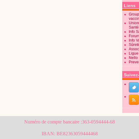
Liens
Groupe
vacci
Union
Sant
Info 
Forum
Info 
Sûret
Associ
Ligue 
Nello
Preve
Suivez
Numéro de compte bancaire :363-0594444-68
IBAN: BE82363059444468