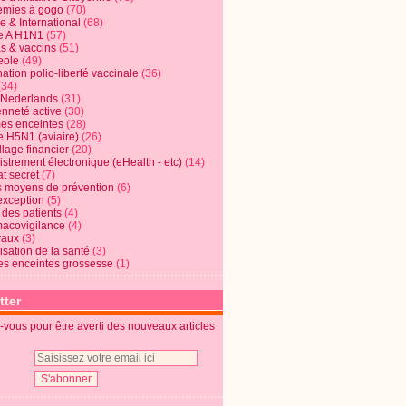
mies à gogo
(70)
e & International
(68)
e A H1N1
(57)
s & vaccins
(51)
eole
(49)
ation polio-liberté vaccinale
(36)
(34)
t Nederlands
(31)
enneté active
(30)
s enceintes
(28)
e H5N1 (aviaire)
(26)
lage financier
(20)
strement électronique (eHealth - etc)
(14)
t secret
(7)
s moyens de prévention
(6)
exception
(5)
 des patients
(4)
acovigilance
(4)
raux
(3)
risation de la santé
(3)
s enceintes grossesse
(1)
tter
vous pour être averti des nouveaux articles