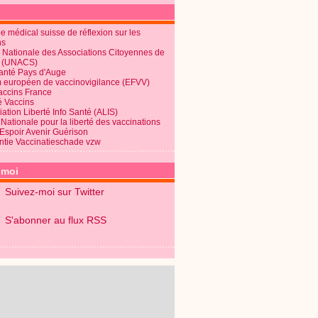
 médical suisse de réflexion sur les
ns
 Nationale des Associations Citoyennes de
é (UNACS)
Santé Pays d'Auge
 européen de vaccinovigilance (EFVV)
Vaccins France
é Vaccins
ation Liberté Info Santé (ALIS)
Nationale pour la liberté des vaccinations
 Espoir Avenir Guérison
ntie Vaccinatieschade vzw
-moi
Suivez-moi sur Twitter
S'abonner au flux RSS