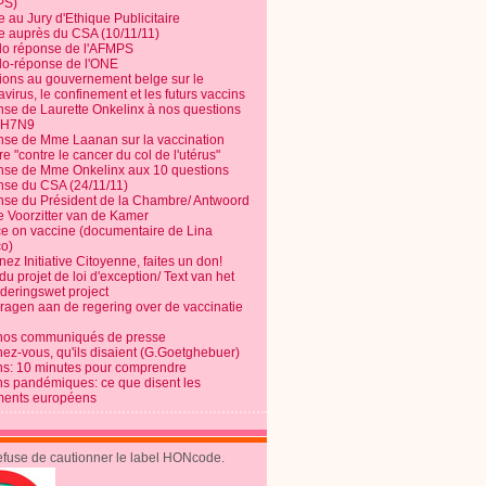
PS)
e au Jury d'Ethique Publicitaire
te auprès du CSA (10/11/11)
o réponse de l'AFMPS
o-réponse de l'ONE
ions au gouvernement belge sur le
virus, le confinement et les futurs vaccins
se de Laurette Onkelinx à nos questions
e H7N9
se de Mme Laanan sur la vaccination
re "contre le cancer du col de l'utérus"
se de Mme Onkelinx aux 10 questions
se du CSA (24/11/11)
se du Président de la Chambre/ Antwoord
e Voorzitter van de Kamer
ce on vaccine (documentaire de Lina
o)
ez Initiative Citoyenne, faites un don!
du projet de loi d'exception/ Text van het
nderingswet project
vragen aan de regering over de vaccinatie
nos communiqués de presse
nez-vous, qu'ils disaient (G.Goetghebuer)
ns: 10 minutes pour comprendre
ns pandémiques: ce que disent les
ents européens
refuse de cautionner le label HONcode.