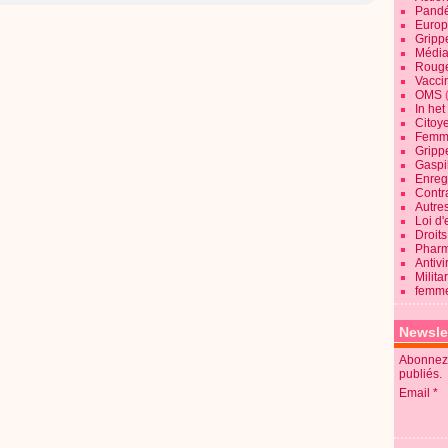
Pandé
Europ
Gripp
Média
Roug
Vaccin
OMS
In he
Citoy
Femme
Gripp
Gaspil
Enregi
Contra
Autre
Loi d'
Droits
Pharm
Antivi
Milita
femme
Newsle
Abonnez-
publiés.
Email