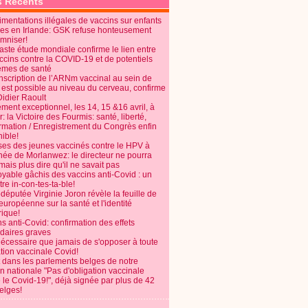
s Récents
mentations illégales de vaccins sur enfants
es en Irlande: GSK refuse honteusement
emniser!
aste étude mondiale confirme le lien entre
ccins contre la COVID-19 et de potentiels
èmes de santé
anscription de l’ARNm vaccinal au sein de
 est possible au niveau du cerveau, confirme
Didier Raoult
ent exceptionnel, les 14, 15 &16 avril, à
 la Victoire des Fourmis: santé, liberté,
ormation / Enregistrement du Congrès enfin
ible!
ses des jeunes vaccinés contre le HPV à
énée de Morlanwez: le directeur ne pourra
ais plus dire qu'il ne savait pas
oyable gâchis des vaccins anti-Covid : un
re in-con-tes-ta-ble!
députée Virginie Joron révèle la feuille de
européenne sur la santé et l'identité
ique!
s anti-Covid: confirmation des effets
daires graves
nécessaire que jamais de s'opposer à toute
tion vaccinale Covid!
 dans les parlements belges de notre
on nationale "Pas d'obligation vaccinale
 le Covid-19!", déjà signée par plus de 42
elges!