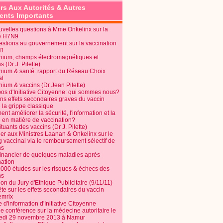
rs Aux Autorités & Autres
nts Importants
uvelles questions à Mme Onkelinx sur la
e H7N9
estions au gouvernement sur la vaccination
N1
nium, champs électromagnétiques et
s (Dr J. Pilette)
nium & santé: rapport du Réseau Choix
al
nium & vaccins (Dr Jean Pilette)
pos d'Initiative Citoyenne: qui sommes nous?
ins effets secondaires graves du vaccin
 la grippe classique
t améliorer la sécurité, l'information et la
é en matière de vaccination?
tuants des vaccins (Dr J. Pilette)
ier aux Ministres Laanan & Onkelinx sur le
g vaccinal via le remboursement sélectif de
ns
financier de quelques maladies après
nation
1000 études sur les risques & échecs des
ns
on du Jury d'Ethique Publicitaire (9/11/11)
e sur les effets secondaires du vaccin
mrix
e d'information d'Initiative Citoyenne
e conférence sur la médecine autoritaire le
edi 29 novembre 2013 à Namur