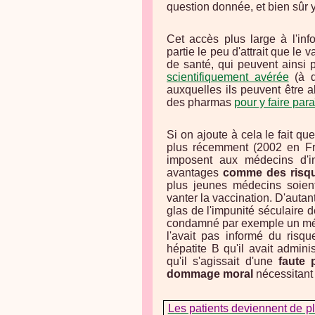
question donnée, et bien sûr y
Cet accès plus large à l'inf
partie le peu d'attrait que le
de santé, qui peuvent ainsi
scientifiquement avérée
(à d
auxquelles ils peuvent être 
des pharmas
pour y faire para
Si on ajoute à cela le fait qu
plus récemment (2002 en Fr
imposent aux médecins d'i
avantages
comme des risq
plus jeunes médecins soie
vanter la vaccination. D'auta
glas de l'impunité séculaire
condamné par exemple un méde
l'avait pas informé du risq
hépatite B qu'il avait admin
qu'il s'agissait d'une
faute 
dommage moral
nécessitant 
Les patients deviennent de pl