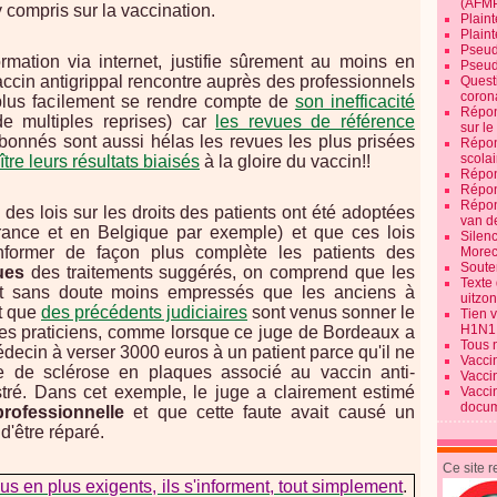
(AFM
 compris sur la vaccination.
Plaint
Plain
Pseud
ormation via internet, justifie sûrement au moins en
Pseud
 vaccin antigrippal rencontre auprès des professionnels
Quest
corona
 plus facilement se rendre compte de
son inefficacité
Répon
e multiples reprises) car
les revues de référence
sur l
abonnés sont aussi hélas les revues les plus prisées
Répon
scolai
ître leurs résultats biaisés
à la gloire du vaccin!!
Répon
Répon
Répon
e des lois sur les droits des patients ont été adoptées
van d
ance et en Belgique par exemple) et que ces lois
Silen
nformer de façon plus complète les patients des
Morec
Souten
ues
des traitements suggérés, on comprend que les
Texte 
nt sans doute moins empressés que les anciens à
uitzo
nt que
des précédents judiciaires
sont venus sonner le
Tien 
H1N1
 des praticiens, comme lorsque ce juge de Bordeaux a
Tous 
cin à verser 3000 euros à un patient parce qu'il ne
Vacci
ue de sclérose en plaques associé au vaccin anti-
Vacci
istré. Dans cet exemple, le juge a clairement estimé
Vacci
docum
professionnelle
et que cette faute avait causé un
d'être réparé.
Ce site 
us en plus exigents, ils s'informent, tout simplement
.