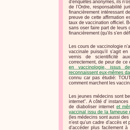
d'enquêtes anonymes, ils n'os
de l'Ordre, responsabilité ju
financièrement intéressant de
preuve de cette affirmation e
taux de vaccination officiel
sans oser faire part de leurs
financièrement (qu'ils s'en dé
Les cours de vaccinologie n'a
vaccinale puisqu'il s'agit e
vernis de scientificité a
correctement, de peur de ce q
en vaccinologie, issus d
reconnaissent eux-mêmes dan
connu car pas étudié: TOUT
comment marchent les vaccins
Les jeunes médecins sont bea
internet". A côté d' instanc
de diaboliser internet
et mêm
vaccinal issu de la fameuse
(les médecins sont aussi des 
n'est qu'un cadre d'accès et 
d'accéder plus facilement à 