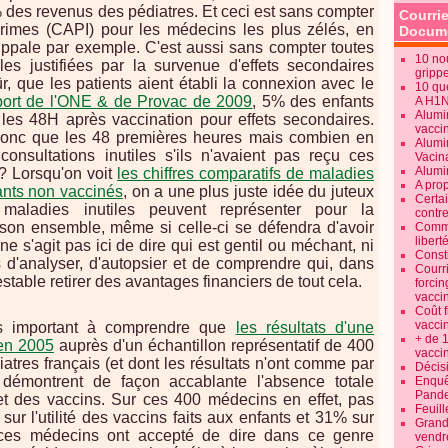
 des revenus des pédiatres. Et ceci est sans compter
Courrie
rimes (CAPI) pour les médecins les plus zélés, en
Docume
rippale par exemple. C'est aussi sans compter toutes
10 no
lles justifiées par la survenue d'effets secondaires
gripp
r, que les patients aient établi la connexion avec le
10 qu
port de l'ONE & de Provac de 2009
, 5% des enfants
A H1
Alumi
les 48H après vaccination pour effets secondaires.
vaccin
donc que les 48 premières heures mais combien en
Alumi
consultations inutiles s'ils n'avaient pas reçu ces
Vacin
Alumi
? Lorsqu'on voit
les chiffres comparatifs de maladies
A pro
ants non vaccinés
, on a une plus juste idée du juteux
Certa
maladies inutiles peuvent représenter pour la
contre
n ensemble, même si celle-ci se défendra d'avoir
Commen
libert
ne s'agit pas ici de dire qui est gentil ou méchant, ni
Consti
d'analyser, d'autopsier et de comprendre qui, dans
Courr
estable retirer des avantages financiers de tout cela.
forcin
vacci
Coût 
vacci
plus important à comprendre que
les résultats d'une
+ de 
en 2005
auprès d'un échantillon représentatif de 400
vacci
atres français (et dont les résultats n'ont comme par
Décisi
 démontrent de façon accablante l'absence totale
Enquêt
Pande
et des vaccins. Sur ces 400 médecins en effet, pas
Feuill
sur l'utilité des vaccins faits aux enfants et 31% sur
Grand
 ces médecins ont accepté de dire dans ce genre
vendr