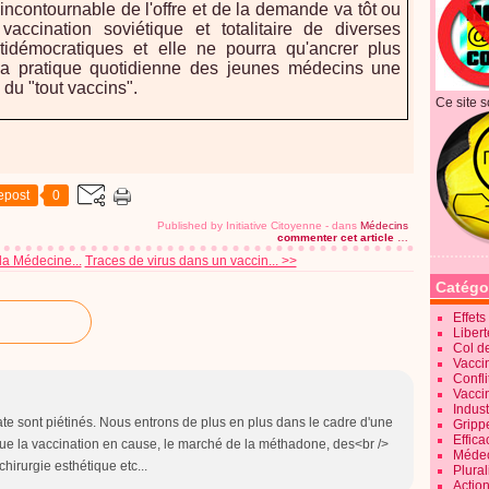
 incontournable de l'offre et de la demande va tôt ou
accination soviétique et totalitaire de diverses
ntidémocratiques et elle ne pourra qu'ancrer plus
a pratique quotidienne des jeunes médecins une
 du "tout vaccins".
Ce site s
epost
0
Published by Initiative Citoyenne
-
dans
Médecins
commenter cet article
…
la Médecine...
Traces de virus dans un vaccin... >>
Catégo
Effet
Liber
Col d
Vaccin
Confli
Vacci
Indus
ate sont piétinés. Nous entrons de plus en plus dans le cadre d'une
Gripp
Effica
 que la vaccination en cause, le marché de la méthadone, des<br />
Méde
chirurgie esthétique etc...
Plura
Action