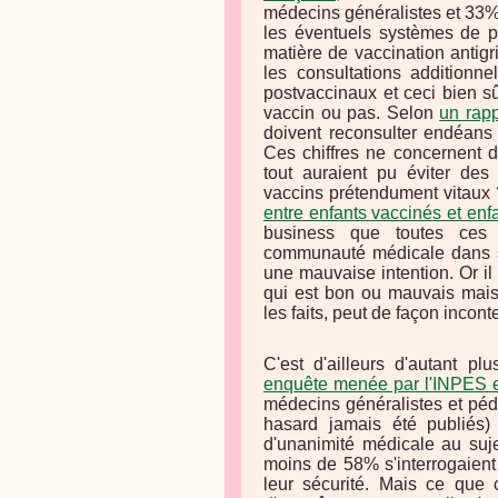
médecins généralistes et 33%
les éventuels systèmes de p
matière de vaccination antig
les consultations additionne
postvaccinaux et ceci bien sû
vaccin ou pas. Selon
un rap
doivent reconsulter endéans 
Ces chiffres ne concernent 
tout auraient pu éviter des 
vaccins prétendument vitaux 
entre enfants vaccinés et enf
business que toutes ces 
communauté médicale dans so
une mauvaise intention. Or il 
qui est bon ou mauvais mais 
les faits, peut de façon incont
C'est d'ailleurs d'autant 
enquête menée par l'INPES 
médecins généralistes et pédi
hasard jamais été publiés)
d'unanimité médicale au suj
moins de 58% s'interrogaient 
leur sécurité. Mais ce que