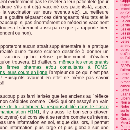
Grippe
ent évidemment pas le révéler à leur patientèle (peur
risque
ridique s'ils ont déjà vacciné ces patients-là, aspect
Infanr
 la vaccination sur leurs revenus etc). La meilleure
de G
st le gouffre séparant ces dérangeants résultats et le
Ingré
Le co
. Beaucoup, si pas énormément de médecins vaccinent
Le fil
 doutes et sûrement aussi parce que ça rapporte bien
Les e
fendent ou non).
Les pr
Les v
Lettr
anti-r
pporteront aucun attrait supplémentaire à la pratique
Lettre
n réalité d'une fausse science destinée à donner un
et d'i
ux vaccins qu'on refuse pertinemment d'évaluer
de l'u
u'on trouvera. Et d'ailleurs,
mêmes les enseignants
Lettr
FAPEO
es firmes pharmas et/ou consultants à l'OMS,
l'utéru
s leurs cours en ligne
l'ampleur de ce qui n'est pas
Lettre
! Puisqu'ils avouent en effet ne même pas savoir
Lettr
Simone
!!
cancer
Lettr
Laana
ucoup plus familiarisés que les anciens au "réflexe
Libert
es non crédibles comme l'OMS qui ont essayé en vain
Non à 
e de lui attribuer la responsabilité dans le fiasco
Notre
sur l
 manipulation H1N1
, il y a aussi le bon sens citoyen
Notre
citoyens) qui consiste à se rendre compte qu'internet
Ons a
pas une information en soi, et que dès lors, il permet
Mevr.
Plain
une information plus large et plus globale sur une