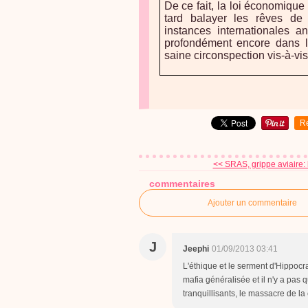
De ce fait, la loi économique
tard balayer les rêves de v
instances internationales a
profondément encore dans l
saine circonspection vis-à-vis
R
<< SRAS, grippe aviaire: 
commentaires
Ajouter un commentaire
J
Jeephi
01/09/2013 03:41
L'éthique et le serment d'Hippocr
mafia généralisée et il n'y a pas
tranquillisants, le massacre de la 