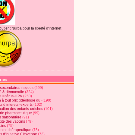
outient Nurpa pour la liberté d'internet
ries
s secondaires-risques
(599)
té & démocratie
(324)
e l'utérus-HPV
(250)
 à tout prix (idéologie du)
(190)
ts d’intérêts -experts
(102)
nation des enfants-crèches
(101)
trie pharmaceutique
(99)
e saisonnière
(91)
cité des vaccins
(79)
cins
(75)
lisme thérapeutique
(75)
s d'Initiative Citoyenne
(73)