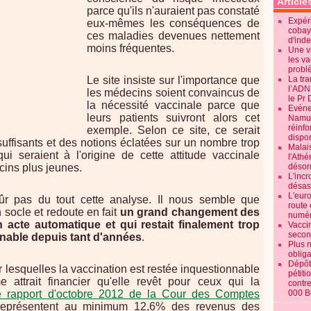
Article
parce qu'ils n'auraient pas constaté
Expéri
eux-mêmes les conséquences de
cobay
ces maladies devenues nettement
d'ind
moins fréquentes.
Une v
les va
probl
Le site insiste sur l'importance que
La tr
l’ADN
les médecins soient convaincus de
le Pr 
la nécessité vaccinale parce que
Evénem
leurs patients suivront alors cet
Namur:
réinf
exemple. Selon ce site, ce serait
dispon
uffisants et des notions éclatées sur un nombre trop
Malai
i seraient à l'origine de cette attitude vaccinale
l'Ath
cins plus jeunes.
désorm
L'incr
désast
L'euro
r pas du tout cette analyse. Il nous semble que
route 
n socle et redoute en fait
un grand changement des
numér
 acte automatique et qui restait finalement trop
Vaccin
secon
nable depuis tant d'années
.
Plus 
obliga
Dépôt
lesquelles la vaccination est restée inquestionnable
pétiti
e attrait financier qu'elle revêt pour ceux qui la
contre
e rapport d'octobre 2012 de la Cour des Comptes
000 B
s représentent au minimum 12,6% des revenus des