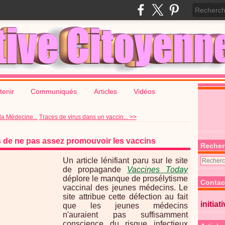
tenir
Communiqués
Articles
Vidéos
la Médecine...
Traces de virus dans un vaccin... >>
 de ne pas assez promouvoir les vaccins
Recher
Un article lénifiant paru sur le site
de propagande
Vaccines Today
déplore le manque de prosélytisme
Contac
vaccinal des jeunes médecins. Le
site attribue cette défection au fait
initiat
que les jeunes médecins
n'auraient pas suffisamment
conscience du risque infectieux