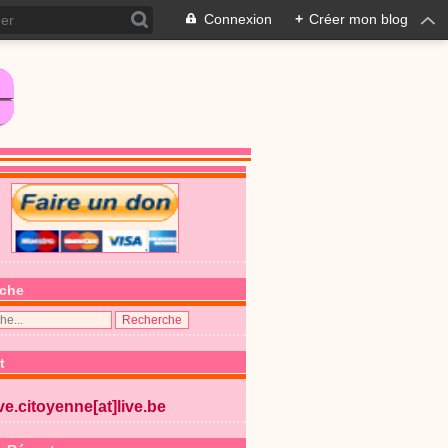
Connexion
+
Créer mon blog
che
t
ive.citoyenne[at]live.be