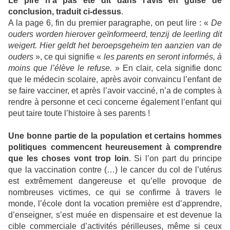
Le pire n’a pas été dit dans l’avis en guise de
conclusion, traduit ci-dessus
.
A la page 6, fin du premier paragraphe, on peut lire : «
De
ouders worden hierover geïnformeerd, tenzij de leerling dit
weigert. Hier geldt het beroepsgeheim ten aanzien van de
ouders
», ce qui signifie «
les parents en seront informés, à
moins que l’élève le refuse.
» En clair, cela signifie donc
que le médecin scolaire, après avoir convaincu l’enfant de
se faire vacciner, et après l’avoir vacciné, n’a de comptes à
rendre à personne et ceci concerne également l’enfant qui
peut taire toute l’histoire à ses parents !
Une bonne partie de la population et certains hommes
politiques commencent heureusement à comprendre
que les choses vont trop loin
. Si l’on part du principe
que la vaccination contre (…) le cancer du col de l’utérus
est extrêmement dangereuse et qu’elle provoque de
nombreuses victimes, ce qui se confirme à travers le
monde, l’école dont la vocation première est d’apprendre,
d’enseigner, s’est muée en dispensaire et est devenue la
cible commerciale d’activités périlleuses, même si ceux