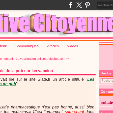
tenir
Communiqués
Articles
Vidéos
entement...
La vaccination anticoquelucheuse... >>
ole de la pub sur les vaccins
Recher
ait lire sur le site Slate.fr un article intitulé "
Les
és de pub
".
Contac
initiat
ustrie pharmaceutique n’est pas bonne, aussi bien
ez les médecins.» C’est l’argument,
surprenant
dans