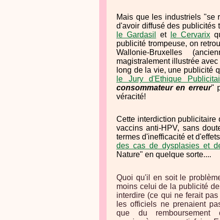
Mais que les industriels "se 
d'avoir diffusé des publicité
le Gardasil
et
le Cervarix
qu
publicité trompeuse, on retr
Wallonie-Bruxelles (anci
magistralement illustrée avec
long de la vie, une publicité
le Jury d'Ethique Publicitai
consommateur en erreur
" 
véracité!
Cette interdiction publicitaire
vaccins anti-HPV, sans doute
termes d'inefficacité et d'effe
des cas de dysplasies et d
Nature" en quelque sorte....
Quoi qu'il en soit le problèm
moins celui de la publicité de
interdire (ce qui ne ferait pas
les officiels ne prenaient pas
que du remboursement 