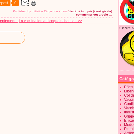
epost
0
Published by Initiative Citoyenne
-
dans
Vaccin à tout prix (idéologie du)
commenter cet article
…
entement...
La vaccination anticoquelucheuse... >>
Ce site s
Catégo
Effet
Liber
Col d
Vaccin
Confli
Vacci
Indus
Gripp
Effica
Méde
Plura
Action