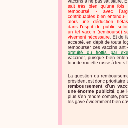
vaccins à ne pas satisfaire. E
sait très bien qu'une fois 
remboursé - avec l'ar
contribuables bien entendu-, 
alors une déduction héla
dans l'esprit du public selo
un tel vaccin (remboursé) se
vivement nécessaire
. Et de f
accepté, en dépit de toute l
rembourser ces vaccins anti
gratuité du frottis par ex
vacciner, puisque bien enten
tour de roulette russe à leurs 
La question du remboursemen
président est donc prioritaire
remboursement d'un vaccin
une énorme publicité
, que 
plus s'en rendre compte, parc
les gave évidemment bien dav