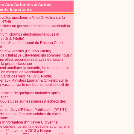
rs Aux Autorités & Autres
nts Importants
uvelles questions à Mme Onkelinx sur la
e H7N9
estions au gouvernement sur la vaccination
N1
nium, champs électromagnétiques et
s (Dr J. Pilette)
nium & santé: rapport du Réseau Choix
al
nium & vaccins (Dr Jean Pilette)
pos d'Initiative Citoyenne: qui sommes nous?
ins effets secondaires graves du vaccin
 la grippe classique
t améliorer la sécurité, l'information et la
é en matière de vaccination?
tuants des vaccins (Dr J. Pilette)
ier aux Ministres Laanan & Onkelinx sur le
g vaccinal via le remboursement sélectif de
ns
financier de quelques maladies après
nation
1000 études sur les risques & échecs des
ns
on du Jury d'Ethique Publicitaire (9/11/11)
e sur les effets secondaires du vaccin
mrix
e d'information d'Initiative Citoyenne
e conférence sur la médecine autoritaire le
edi 29 novembre 2013 à Namur