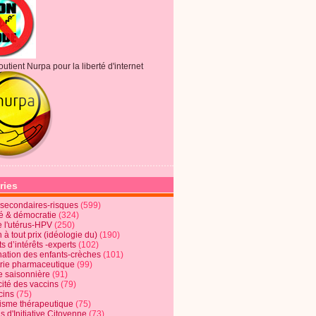
outient Nurpa pour la liberté d'internet
ries
s secondaires-risques
(599)
té & démocratie
(324)
e l'utérus-HPV
(250)
 à tout prix (idéologie du)
(190)
ts d’intérêts -experts
(102)
nation des enfants-crèches
(101)
trie pharmaceutique
(99)
e saisonnière
(91)
cité des vaccins
(79)
cins
(75)
lisme thérapeutique
(75)
s d'Initiative Citoyenne
(73)