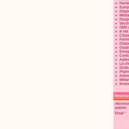
Pandé
Europ
Gripp
Média
Roug
Vaccin
OMS
In he
Citoy
Femme
Gripp
Gaspil
Enregi
Contra
Autre
Loi d'
Droits
Pharm
Antivi
Milita
femme
Newsle
Abonnez-
publiés.
Email