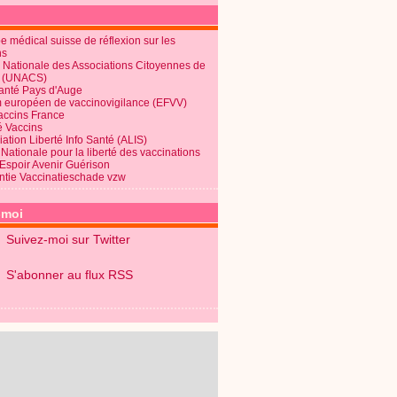
 médical suisse de réflexion sur les
ns
 Nationale des Associations Citoyennes de
é (UNACS)
Santé Pays d'Auge
 européen de vaccinovigilance (EFVV)
Vaccins France
é Vaccins
ation Liberté Info Santé (ALIS)
Nationale pour la liberté des vaccinations
 Espoir Avenir Guérison
ntie Vaccinatieschade vzw
-moi
Suivez-moi sur Twitter
S'abonner au flux RSS