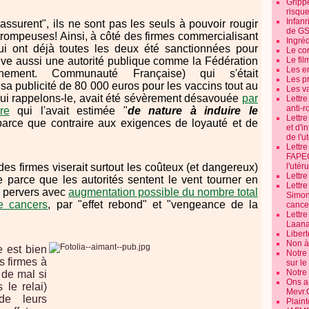
Grippe
risque
Infanr
rassurent", ils ne sont pas les seuls à pouvoir rougir
de G
s trompeuses! Ainsi, à côté des firmes commercialisant
Ingré
i ont déjà toutes les deux été sanctionnées pour
Le co
ouve aussi une autorité publique comme la Fédération
Le fil
Les e
ennement. Communauté Française) qui s'était
Les pr
 sa publicité de 80 000 euros pour les vaccins tout au
Les v
 qui rappelons-le, avait été sévèrement désavouée
par
Lettr
anti-r
re
qui l'avait estimée "
de nature à induire le
Lettre
parce que contraire aux exigences de loyauté et de
et d'i
de l'u
Lettr
FAPEO
 des firmes viserait surtout les coûteux (et dangereux)
l'utéru
Lettre
 parce que les autorités sentent le vent tourner en
Lettr
ts pervers avec
augmentation possible du nombre total
Simone
e cancers
, par "effet rebond" et "vengeance de la
cancer
Lettr
Laana
Libert
Non à 
e est bien
Notre
s firmes à
sur l
Notre
 de mal si
Ons a
 le relai)
Mevr.
de leurs
Plain