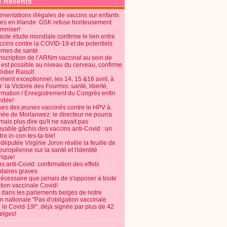
s Récents
mentations illégales de vaccins sur enfants
es en Irlande: GSK refuse honteusement
emniser!
aste étude mondiale confirme le lien entre
ccins contre la COVID-19 et de potentiels
èmes de santé
anscription de l’ARNm vaccinal au sein de
 est possible au niveau du cerveau, confirme
Didier Raoult
ent exceptionnel, les 14, 15 &16 avril, à
 la Victoire des Fourmis: santé, liberté,
ormation / Enregistrement du Congrès enfin
ible!
ses des jeunes vaccinés contre le HPV à
énée de Morlanwez: le directeur ne pourra
ais plus dire qu'il ne savait pas
oyable gâchis des vaccins anti-Covid : un
re in-con-tes-ta-ble!
députée Virginie Joron révèle la feuille de
européenne sur la santé et l'identité
ique!
s anti-Covid: confirmation des effets
daires graves
nécessaire que jamais de s'opposer à toute
tion vaccinale Covid!
 dans les parlements belges de notre
on nationale "Pas d'obligation vaccinale
 le Covid-19!", déjà signée par plus de 42
elges!