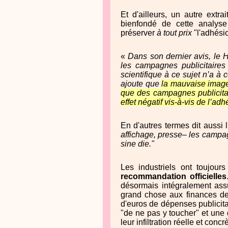
Et d'ailleurs, un autre extr
bienfondé de cette analyse 
préserver
à tout prix
"l'adhésio
«
Dans son dernier avis, le H
les campagnes publicitaires
scientifique à ce sujet n’a à c
ajoute que
la mauvaise image
que des campagnes publicitair
effet négatif vis-à-vis de l’ad
En d'autres termes dit aussi l'
affichage, presse– les campa
sine die."
Les industriels ont toujou
recommandation officielles
désormais intégralement ass
grand chose aux finances des
d'euros de dépenses publicita
"de ne pas y toucher" et une 
leur infiltration réelle et con