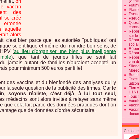
n effet,
on
(AFM
Plaint
le vaccin
Plain
gent des
Pseud
il se crée
Pseud
Quest
s erronée
corona
n laquelle
Répon
rait alors
sur l
ait, c'est bien parce que les autorités "publiques" ont
Répon
scolai
ogique scientifique et même du moindre bon sens, de
Répon
-HPV (
au lieu d'organiser une bien plus intelligente
Répon
emple
), que tant de jeunes filles se sont fait
Répon
van d
du jamais autant de familles n'auraient accepté un
Silen
frais pour minimum 500 euros par fille!
Morec
Souten
Texte 
t des vaccins et du bienfondé des analyses qui y
uitzo
 sur la seule question de la publicité des firmes. Car
le
Tien 
H1N1
, soyons réaliste, c'est déjà, à lui tout seul,
Tous 
les médecins sont alors invités à relayer sans même
Vacci
e que cela fait partie des données pratiques dont on
Vacci
Vacci
antage que de données d'ordre sécuritaire.
docum
Ce site 