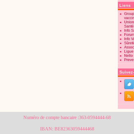
Liens
Groupe
vacci
Union
Sant
Info 
Forum
Info 
Sûret
Associ
Ligue 
Nello
Preve
Suivez
Numéro de compte bancaire :363-0594444-68
IBAN: BE82363059444468