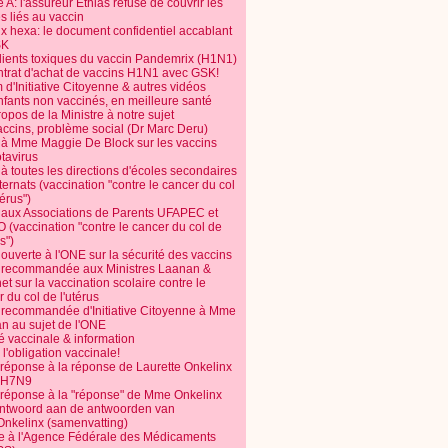
 A: l'assureur Ethias refuse de couvrir les
s liés au vaccin
ix hexa: le document confidentiel accablant
SK
dients toxiques du vaccin Pandemrix (H1N1)
ntrat d'achat de vaccins H1N1 avec GSK!
m d'Initiative Citoyenne & autres vidéos
nfants non vaccinés, en meilleure santé
opos de la Ministre à notre sujet
accins, problème social (Dr Marc Deru)
e à Mme Maggie De Block sur les vaccins
otavirus
 à toutes les directions d'écoles secondaires
nternats (vaccination "contre le cancer du col
térus")
e aux Associations de Parents UFAPEC et
 (vaccination "contre le cancer du col de
s")
 ouverte à l'ONE sur la sécurité des vaccins
e recommandée aux Ministres Laanan &
t sur la vaccination scolaire contre le
 du col de l'utérus
e recommandée d'Initiative Citoyenne à Mme
n au sujet de l'ONE
é vaccinale & information
l'obligation vaccinale!
 réponse à la réponse de Laurette Onkelinx
e H7N9
 réponse à la "réponse" de Mme Onkelinx
ntwoord aan de antwoorden van
Onkelinx (samenvatting)
te à l'Agence Fédérale des Médicaments