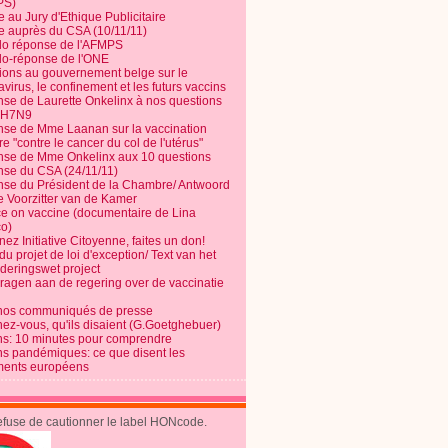
PS)
e au Jury d'Ethique Publicitaire
te auprès du CSA (10/11/11)
o réponse de l'AFMPS
o-réponse de l'ONE
ions au gouvernement belge sur le
virus, le confinement et les futurs vaccins
se de Laurette Onkelinx à nos questions
e H7N9
se de Mme Laanan sur la vaccination
re "contre le cancer du col de l'utérus"
se de Mme Onkelinx aux 10 questions
se du CSA (24/11/11)
se du Président de la Chambre/ Antwoord
e Voorzitter van de Kamer
ce on vaccine (documentaire de Lina
o)
ez Initiative Citoyenne, faites un don!
du projet de loi d'exception/ Text van het
nderingswet project
vragen aan de regering over de vaccinatie
nos communiqués de presse
nez-vous, qu'ils disaient (G.Goetghebuer)
ns: 10 minutes pour comprendre
ns pandémiques: ce que disent les
ents européens
refuse de cautionner le label HONcode.