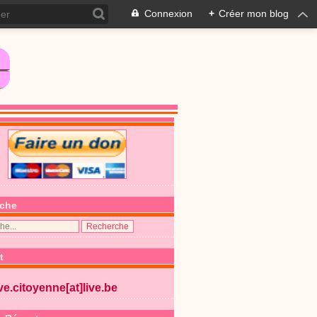
Connexion
+
Créer mon blog
che
t
ive.citoyenne[at]live.be