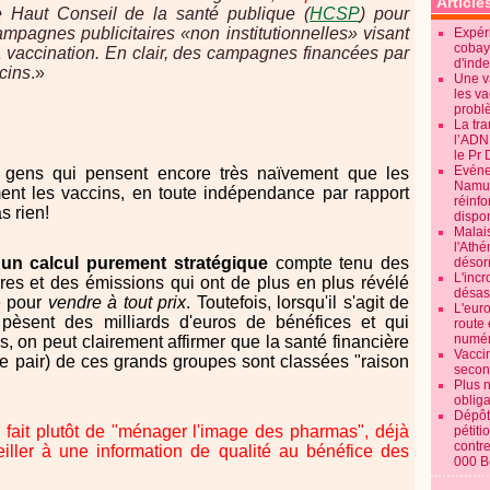
Article
le Haut Conseil de la santé publique (
HCSP
) pour
ampagnes publicitaires «non institutionnelles» visant
Expéri
cobay
 la vaccination. En clair, des campagnes financées par
d'ind
cins
.
»
Une v
les va
probl
La tr
l’ADN
le Pr 
Evénem
x gens qui pensent encore très naïvement que les
Namur:
ment les vaccins, en toute indépendance par rapport
réinf
as rien!
dispon
Malai
l'Ath
 d'un calcul purement stratégique
compte tenu des
désorm
L'incr
res et des émissions qui ont de plus en plus révélé
désast
e pour
vendre à tout prix
. Toutefois, lorsqu'il s'agit de
L'euro
 pèsent des milliards d'euros de bénéfices et qui
route 
numér
s, on peut clairement affirmer que la santé financière
Vaccin
e pair) de ces grands groupes sont classées "raison
secon
Plus 
obliga
Dépôt
en fait plutôt de "ménager l'image des pharmas", déjà
pétiti
contre
iller à une information de qualité au bénéfice des
000 B