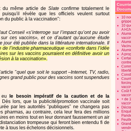
Courrie
ait du même article de
Slate
confirme totalement le
Docume
puisqu'il révèle que les officiels veulent surtout
10 no
n du public à la vaccination":
gripp
10 qu
A H1
aut Conseil «s’interroge sur l’impact qu’ont pu avoir
Alumi
 sur ces vaccins», et ce d’autant qu’aucune étude
vaccin
Alumi
e jour été publiée dans la littérature internationale. Il
Vacin
 de l’industrie pharmaceutique «conforte dans l’idée
Alumi
es sur les vaccins pourraient en définitive avoir un
A pro
hésion à la vaccination
».
Certa
contre
Commen
libert
article "
quel que soit le support –Internet, TV, radio,
Consti
gnes grand public pour des vaccins sont suspendues
Courr
forcin
vacci
Coût 
vacci
rs eu
le besoin impératif de la caution et de la
+ de 
. Dès lors, que la publicité/promotion vaccinale soit
vacci
urée par les autorités "publiques" ne changera pas
Décisi
 pharmas, au contraire, cela leur fera des millions
Enquêt
Pande
ires en moins tout en leur donnant faussement un air
Feuill
distanciation trompeuse qui feront bien entendu fi de
Grand
crète à tous les échelons décisionnels.
vendr