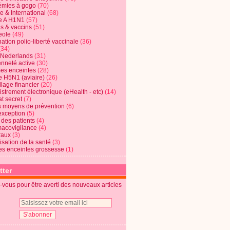
mies à gogo
(70)
e & International
(68)
e A H1N1
(57)
s & vaccins
(51)
eole
(49)
ation polio-liberté vaccinale
(36)
(34)
t Nederlands
(31)
enneté active
(30)
s enceintes
(28)
e H5N1 (aviaire)
(26)
lage financier
(20)
strement électronique (eHealth - etc)
(14)
t secret
(7)
s moyens de prévention
(6)
exception
(5)
 des patients
(4)
acovigilance
(4)
raux
(3)
risation de la santé
(3)
s enceintes grossesse
(1)
tter
vous pour être averti des nouveaux articles