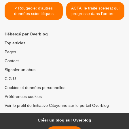
< Rougeole: d'autres
ACTA, le traité scélérat qui
données scientifiques
progresse dans l'ombre et
contredisent de plus belle le
menace tout l'Internet >
Pr Brotchi
Hébergé par Overblog
Top articles
Pages
Contact
Signaler un abus
C.G.U.
Cookies et données personnelles
Préférences cookies
Voir le profil de Initiative Citoyenne sur le portail Overblog
Créer un blog sur Overblog