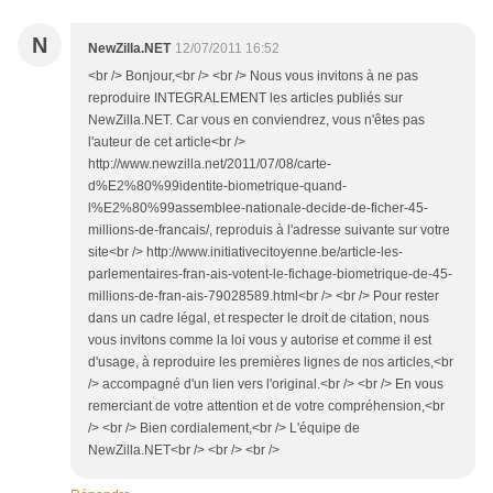
N
NewZilla.NET
12/07/2011 16:52
<br /> Bonjour,<br /> <br /> Nous vous invitons à ne pas
reproduire INTEGRALEMENT les articles publiés sur
NewZilla.NET. Car vous en conviendrez, vous n'êtes pas
l'auteur de cet article<br />
http://www.newzilla.net/2011/07/08/carte-
d%E2%80%99identite-biometrique-quand-
l%E2%80%99assemblee-nationale-decide-de-ficher-45-
millions-de-francais/, reproduis à l'adresse suivante sur votre
site<br /> http://www.initiativecitoyenne.be/article-les-
parlementaires-fran-ais-votent-le-fichage-biometrique-de-45-
millions-de-fran-ais-79028589.html<br /> <br /> Pour rester
dans un cadre légal, et respecter le droit de citation, nous
vous invitons comme la loi vous y autorise et comme il est
d'usage, à reproduire les premières lignes de nos articles,<br
/> accompagné d'un lien vers l'original.<br /> <br /> En vous
remerciant de votre attention et de votre compréhension,<br
/> <br /> Bien cordialement,<br /> L'équipe de
NewZilla.NET<br /> <br /> <br />