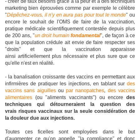
- créer de faux besoins grâce à la peur et à des techniques
marketing bien éprouvées comme par exemple le célèbre
"
Dépêchez-vous, il n'y en aura pas pour tout le monde
" ou
encore le souhait de l'OMS de faire de la vaccination,
pratique médicale scientifiquement contestée depuis plus
de 200 ans, "
un droit humain
fondamental
", de façon à ce
que la population crédule ait envie de faire respecter ses
"droits" et que la vaccination apparaisse
ainsi artificiellement plus nécessaire et plus sure que ce
qu'elle n'est en réalité.
- la banalisation croissante des vaccins en permettant aux
infirmières de pratiquer les injections, en tablant sur
des
vaccins sans aiguilles
ou
par nanopatches
,
des vaccins
alimentaires
(ou "aliments vaccinants") ou encore
des
techniques qui détourneraient la question des
vrais risques vaccinaux sur la seule considération de
la douleur due aux injections.
Toutes ces ficelles sont employées dans le but
d'augmenter ce qu'on appelle "la compliance" et donc