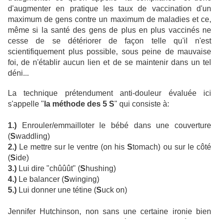
d'augmenter en pratique les taux de vaccination d'un
maximum de gens contre un maximum de maladies et ce,
même si la santé des gens de plus en plus vaccinés ne
cesse de se détériorer de façon telle qu'il n'est
scientifiquement plus possible, sous peine de mauvaise
foi, de n'établir aucun lien et de se maintenir dans un tel
déni...
La technique prétendument anti-douleur évaluée ici
s'appelle "
la méthode des 5 S
" qui consiste à:
1.)
Enrouler/emmailloter le bébé dans une couverture
(
S
waddling)
2.)
Le mettre sur le ventre (on his
S
tomach) ou sur le côté
(
S
ide)
3.)
Lui dire "chûûût" (
S
hushing)
4.)
Le balancer (
S
winging)
5.)
Lui donner une tétine (
S
uck on)
Jennifer Hutchinson, non sans une certaine ironie bien