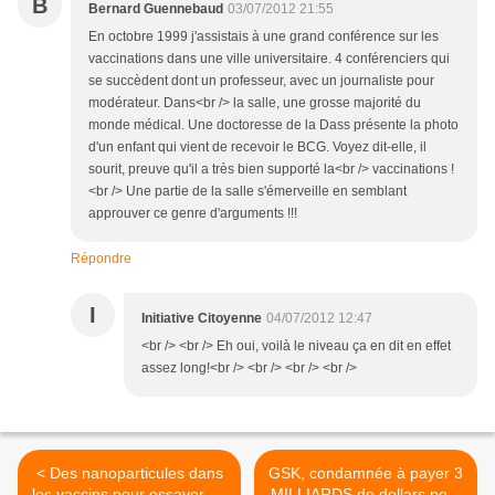
B
Bernard Guennebaud
03/07/2012 21:55
En octobre 1999 j'assistais à une grand conférence sur les
vaccinations dans une ville universitaire. 4 conférenciers qui
se succèdent dont un professeur, avec un journaliste pour
modérateur. Dans<br /> la salle, une grosse majorité du
monde médical. Une doctoresse de la Dass présente la photo
d'un enfant qui vient de recevoir le BCG. Voyez dit-elle, il
sourit, preuve qu'il a très bien supporté la<br /> vaccinations !
<br /> Une partie de la salle s'émerveille en semblant
approuver ce genre d'arguments !!!
Répondre
I
Initiative Citoyenne
04/07/2012 12:47
<br /> <br /> Eh oui, voilà le niveau ça en dit en effet
assez long!<br /> <br /> <br /> <br />
< Des nanoparticules dans
GSK, condamnée à payer 3
les vaccins pour essayer de
MILLIARDS de dollars pour