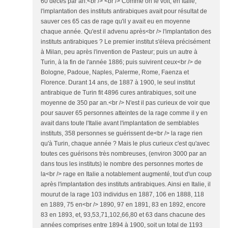
60 décès par an.<br /> <br /> Comme on le voit, en Italie,
l'implantation des instituts antirabiques avait pour résultat de
sauver ces 65 cas de rage qu'il y avait eu en moyenne
chaque année. Qu'est il advenu après<br /> l'implantation des
instituts antirabiques ? Le premier institut s'éleva précisément
à Milan, peu après l'invention de Pasteur; puis un autre à
Turin, à la fin de l'année 1886; puis suivirent ceux<br /> de
Bologne, Padoue, Naples, Palerme, Rome, Faenza et
Florence. Durant 14 ans, de 1887 à 1900, le seul institut
antirabique de Turin fit 4896 cures antirabiques, soit une
moyenne de 350 par an.<br /> N'est il pas curieux de voir que
pour sauver 65 personnes atteintes de la rage comme il y en
avait dans toute l'Italie avant l'implantation de semblables
instituts, 358 personnes se guérissent de<br /> la rage rien
qu'à Turin, chaque année ? Mais le plus curieux c'est qu'avec
toutes ces guérisons très nombreuses, (environ 3000 par an
dans tous les instituts) le nombre des personnes mortes de
la<br /> rage en Italie a notablement augmenté, tout d'un coup
après l'implantation des instituts antirabiques. Ainsi en Italie, il
mourut de la rage 103 individus en 1887, 106 en 1888, 118
en 1889, 75 en<br /> 1890, 97 en 1891, 83 en 1892, encore
83 en 1893, et, 93,53,71,102,66,80 et 63 dans chacune des
années comprises entre 1894 à 1900, soit un total de 1193