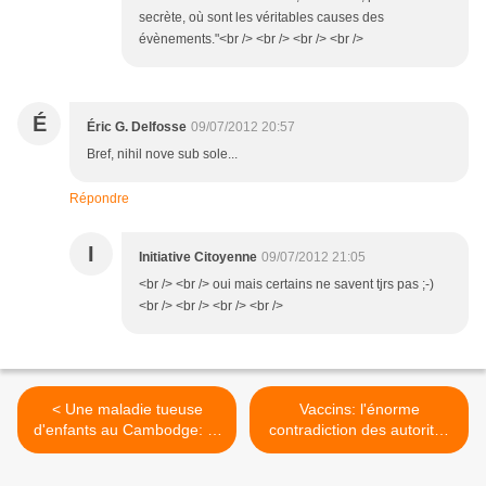
secrète, où sont les véritables causes des
évènements."<br /> <br /> <br /> <br />
É
Éric G. Delfosse
09/07/2012 20:57
Bref, nihil nove sub sole...
Répondre
I
Initiative Citoyenne
09/07/2012 21:05
<br /> <br /> oui mais certains ne savent tjrs pas ;-)
<br /> <br /> <br /> <br />
< Une maladie tueuse
Vaccins: l'énorme
d'enfants au Cambodge: et
contradiction des autorités
si c'était leurs vaccins?
canadiennes >