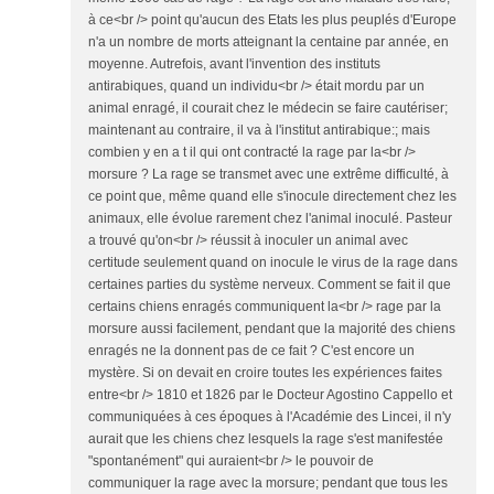
à ce<br /> point qu'aucun des Etats les plus peuplés d'Europe
n'a un nombre de morts atteignant la centaine par année, en
moyenne. Autrefois, avant l'invention des instituts
antirabiques, quand un individu<br /> était mordu par un
animal enragé, il courait chez le médecin se faire cautériser;
maintenant au contraire, il va à l'institut antirabique:; mais
combien y en a t il qui ont contracté la rage par la<br />
morsure ? La rage se transmet avec une extrême difficulté, à
ce point que, même quand elle s'inocule directement chez les
animaux, elle évolue rarement chez l'animal inoculé. Pasteur
a trouvé qu'on<br /> réussit à inoculer un animal avec
certitude seulement quand on inocule le virus de la rage dans
certaines parties du système nerveux. Comment se fait il que
certains chiens enragés communiquent la<br /> rage par la
morsure aussi facilement, pendant que la majorité des chiens
enragés ne la donnent pas de ce fait ? C'est encore un
mystère. Si on devait en croire toutes les expériences faites
entre<br /> 1810 et 1826 par le Docteur Agostino Cappello et
communiquées à ces époques à l'Académie des Lincei, il n'y
aurait que les chiens chez lesquels la rage s'est manifestée
"spontanément" qui auraient<br /> le pouvoir de
communiquer la rage avec la morsure; pendant que tous les