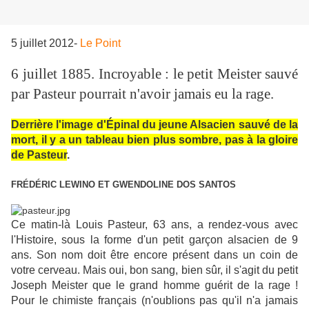
5 juillet 2012-
Le Point
6 juillet 1885. Incroyable : le petit Meister sauvé
par Pasteur pourrait n'avoir jamais eu la rage.
Derrière l'image d'Épinal du jeune Alsacien sauvé de la
mort, il y a un tableau bien plus sombre, pas à la gloire
de Pasteur
.
FRÉDÉRIC LEWINO
ET
GWENDOLINE DOS SANTOS
Ce matin-là Louis Pasteur, 63 ans, a rendez-vous avec
l'Histoire, sous la forme d'un petit garçon alsacien de 9
ans. Son nom doit être encore présent dans un coin de
votre cerveau. Mais oui, bon sang, bien sûr, il s'agit du petit
Joseph Meister que le grand homme guérit de la rage !
Pour le chimiste français (n'oublions pas qu'il n'a jamais