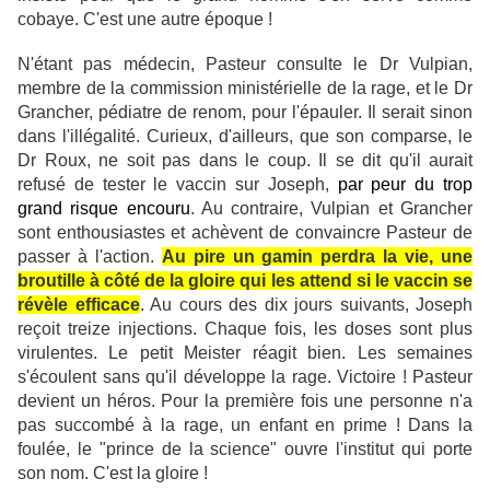
cobaye. C'est une autre époque !
N'étant pas médecin, Pasteur consulte le Dr Vulpian,
membre de la commission ministérielle de la rage, et le Dr
Grancher, pédiatre de renom, pour l'épauler. Il serait sinon
dans l'illégalité. Curieux, d'ailleurs, que son comparse, le
Dr Roux, ne soit pas dans le coup. Il se dit qu'il aurait
refusé de tester le vaccin sur Joseph,
par peur du trop
grand risque encouru
. Au contraire, Vulpian et Grancher
sont enthousiastes et achèvent de convaincre Pasteur de
passer à l'action.
Au pire un gamin perdra la vie, une
broutille à côté de la gloire qui les attend si le vaccin se
révèle efficace
. Au cours des dix jours suivants, Joseph
reçoit treize injections. Chaque fois, les doses sont plus
virulentes. Le petit Meister réagit bien. Les semaines
s'écoulent sans qu'il développe la rage. Victoire ! Pasteur
devient un héros. Pour la première fois une personne n'a
pas succombé à la rage, un enfant en prime ! Dans la
foulée, le "prince de la science" ouvre l'institut qui porte
son nom. C'est la gloire !