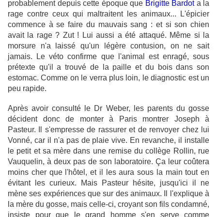
probablement depuis cette époque que
Brigitte Bardot
a la
rage contre ceux qui maltraitent les animaux... L'épicier
commence à se faire du mauvais sang : et si son chien
avait la rage ? Zut ! Lui aussi a été attaqué. Même si la
morsure n'a laissé qu'un légère contusion, on ne sait
jamais. Le véto confirme que l'animal est enragé, sous
prétexte qu'il a trouvé de la paille et du bois dans son
estomac. Comme on le verra plus loin, le diagnostic est un
peu rapide.
Après avoir consulté le Dr Weber, les parents du gosse
décident donc de monter à Paris montrer Joseph à
Pasteur. Il s'empresse de rassurer et de renvoyer chez lui
Vonné, car il n'a pas de plaie vive. En revanche, il installe
le petit et sa mère dans une remise du collège Rollin, rue
Vauquelin, à deux pas de son laboratoire. Ça leur coûtera
moins cher que l'hôtel, et il les aura sous la main tout en
évitant les curieux. Mais Pasteur hésite, jusqu'ici il ne
mène ses expériences que sur des animaux. Il l'explique à
la mère du gosse, mais celle-ci, croyant son fils condamné,
insiste pour que le grand homme s'en serve comme