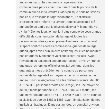
autres animaux chez lesquels la rage aurait été
communiquée par ce chien, n'auraient plus le pouvoir de la
communiquer à<br /> d'autres. Mais puisque nous ne savons
pas ce que c'est que la rage "spontanée", il est difficile
d'accepter cette théorie qui, avant Cappello avait déjà été
annoncée en partie par le physiologiste<br /> Magendie.<br
/> <br /> De nos jours, on ne tient plus compte de cette grande
difficulté de communication de la rage et, toutes les
personnes mordues, ou simplement léchées par un animal
suspect, sont considérées comme<br /> guéries de la rage
quand, après avoir subi la cure antirabiques, elles ne meurent
pas enragées. Maintenant voici quels sont les faits : Avant
l'invention du traitement antirabique Pasteur, en<br /> France,
quelques recherches officielles ont fait voir que, dans les
quarante années précédentes, le nombre de personnes
mortes de la rage était en moyenne d'environ soixante par
année. En<br /> Angleterre on a les chiffres suivants : de 1865
à 1874 :306 personnes mortes de la rage, soit une moyenne
de 30,6 morts par année. De 1874 à 1884, 417 morts , soit
une moyenne annuelle de 41,7 . En<br /> Italie, on ne connait
la statistique que de 1881 à 1886, avant l'implantation de nos
instituts antirabiques. Dans ces années, on comptait environ