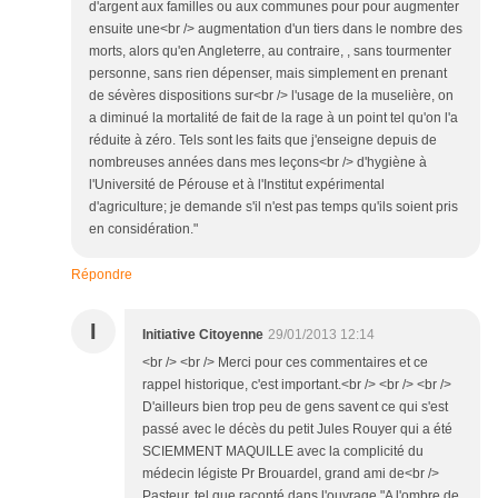
d'argent aux familles ou aux communes pour pour augmenter
ensuite une<br /> augmentation d'un tiers dans le nombre des
morts, alors qu'en Angleterre, au contraire, , sans tourmenter
personne, sans rien dépenser, mais simplement en prenant
de sévères dispositions sur<br /> l'usage de la muselière, on
a diminué la mortalité de fait de la rage à un point tel qu'on l'a
réduite à zéro. Tels sont les faits que j'enseigne depuis de
nombreuses années dans mes leçons<br /> d'hygiène à
l'Université de Pérouse et à l'Institut expérimental
d'agriculture; je demande s'il n'est pas temps qu'ils soient pris
en considération."
Répondre
I
Initiative Citoyenne
29/01/2013 12:14
<br /> <br /> Merci pour ces commentaires et ce
rappel historique, c'est important.<br /> <br /> <br />
D'ailleurs bien trop peu de gens savent ce qui s'est
passé avec le décès du petit Jules Rouyer qui a été
SCIEMMENT MAQUILLE avec la complicité du
médecin légiste Pr Brouardel, grand ami de<br />
Pasteur, tel que raconté dans l'ouvrage "A l'ombre de