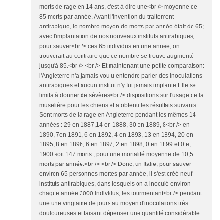
morts de rage en 14 ans, c'est à dire une<br /> moyenne de
85 morts par année. Avant l'invention du traitement
antirabique, le nombre moyen de morts par année était de 65;
avec l'implantation de nos nouveaux instituts antirabiques,
pour sauver<br /> ces 65 individus en une année, on
trouverait au contraire que ce nombre se trouve augmenté
jusqu'à 85.<br /> <br /> Et maintenant une petite comparaison:
l'Angleterre n'a jamais voulu entendre parler des inoculations
antirabiques et aucun institut n'y fut jamais implanté.Elle se
limita à donner de sévères<br /> dispositions sur l'usage de la
muselière pour les chiens et a obtenu les résultats suivants .
Sont morts de la rage en Angleterre pendant les mêmes 14
années : 29 en 1887,14 en 1888, 30 en 1889, 8<br /> en
1890, 7en 1891, 6 en 1892, 4 en 1893, 13 en 1894, 20 en
1895, 8 en 1896, 6 en 1897, 2 en 1898, 0 en 1899 et 0 e,
1900 soit 147 morts , pour une mortalité moyenne de 10,5
morts par année.<br /> <br /> Donc, un Italie, pour sauver
environ 65 personnes mortes par année, il s'est créé neuf
instituts antirabiques, dans lesquels on a inoculé environ
chaque année 3000 individus, les tourmentant<br /> pendant
une une vingtaine de jours au moyen d'inoculations très
douloureuses et faisant dépenser une quantité considérable