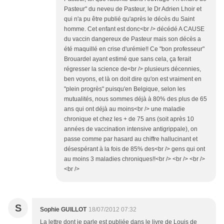
Pasteur" du neveu de Pasteur, le Dr Adrien Lhoir et
qui n'a pu être publié qu'après le décès du Saint
homme. Cet enfant est donc<br /> décédé A CAUSE
du vaccin dangereux de Pasteur mais son décès a
été maquillé en crise d'urémie!! Ce "bon professeur"
Brouardel ayant estimé que sans cela, ça ferait
régresser la science de<br /> plusieurs décennies,
ben voyons, et là on doit dire qu'on est vraiment en
"plein progrès" puisqu'en Belgique, selon les
mutualités, nous sommes déjà à 80% des plus de 65
ans qui ont déjà au moins<br /> une maladie
chronique et chez les + de 75 ans (soit après 10
années de vaccination intensive antigrippale), on
passe comme par hasard au chiffre hallucinant et
désespérant à la fois de 85% des<br /> gens qui ont
au moins 3 maladies chroniques!!<br /> <br /> <br />
<br />
S
Sophie GUILLOT
18/07/2012 07:32
La lettre dont je parle est publiée dans le livre de Louis de