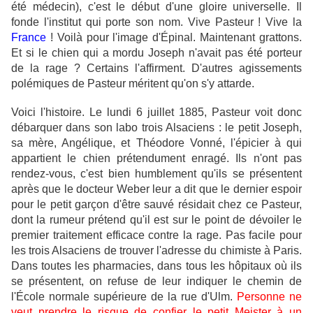
été médecin), c'est le début d'une gloire universelle. Il
fonde l'institut qui porte son nom. Vive Pasteur ! Vive la
France
! Voilà pour l'image d'Épinal. Maintenant grattons.
Et si le chien qui a mordu Joseph n'avait pas été porteur
de la rage ? Certains l'affirment. D'autres agissements
polémiques de Pasteur méritent qu'on s'y attarde.
Voici l'histoire. Le lundi 6 juillet 1885, Pasteur voit donc
débarquer dans son labo trois Alsaciens : le petit Joseph,
sa mère, Angélique, et Théodore Vonné, l'épicier à qui
appartient le chien prétendument enragé. Ils n'ont pas
rendez-vous, c'est bien humblement qu'ils se présentent
après que le docteur Weber leur a dit que le dernier espoir
pour le petit garçon d'être sauvé résidait chez ce Pasteur,
dont la rumeur prétend qu'il est sur le point de dévoiler le
premier traitement efficace contre la rage. Pas facile pour
les trois Alsaciens de trouver l'adresse du chimiste à Paris.
Dans toutes les pharmacies, dans tous les hôpitaux où ils
se présentent, on refuse de leur indiquer le chemin de
l'École normale supérieure de la rue d'Ulm.
Personne ne
veut prendre le risque de confier le petit Meister à un