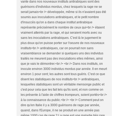
vante dans nos nouveaux instituts antirabiques sont des
guérisons d'individus mordus, chez lesquels la rage ne se
serait jamais<br /> développée, même si ils n'avaient pas été
soumis aux inoculations antirabiques, et le petit nombre
d'insuccès qu'on a dans chaque institut antirabique
représente précisément le nombre de ceux qui<br /> étaient
vraiment atteints par la rage, et qui seraient morts avec ou
sans les inoculations antirabiques. C'est là le jugement le
plus doux qu'on puisse porter sur l'oeuvre de nos nouveaux
instituts<br /> antirabiques, car on pourrait non sans
vraisemblance se demander si quelques uns des individus
traités ne meurent pas des inoculations elles mêmes, ainsi
que je vais le démontrer.<br /> <br /> Dans nos instituts, on
inocule environ 3000 individus mordus par année. Il en meurt
environ 1 pour cent; les autres sont tous guéris. C'est ce que
disent les statistiques de nos instituts<br /> antirabiques,
lesquelles statistiques sont un véritable mensonge public et
c'est pour cela que les fait tels qu'ils sont, et non comme on
les présente à l'aide de chiffres trompeurs, soient portés<br />
à la connaissance du public.<br /> <br /> Comment peut on
dire qu'en Italie il y a 3000 guérisons de rage par année,
quand, dans l'Europe, il ne se produit en une année pas
même 1000 cas de rage ? La rage est une maladie très rare,