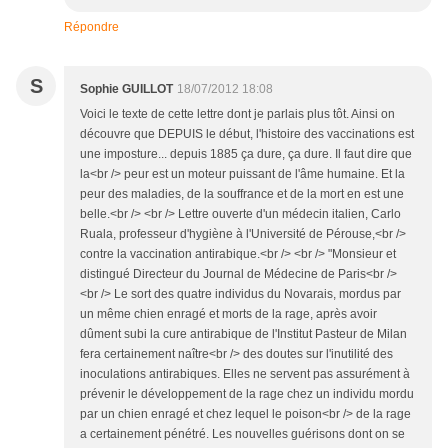
Répondre
S
Sophie GUILLOT
18/07/2012 18:08
Voici le texte de cette lettre dont je parlais plus tôt. Ainsi on
découvre que DEPUIS le début, l'histoire des vaccinations est
une imposture... depuis 1885 ça dure, ça dure. Il faut dire que
la<br /> peur est un moteur puissant de l'âme humaine. Et la
peur des maladies, de la souffrance et de la mort en est une
belle.<br /> <br /> Lettre ouverte d'un médecin italien, Carlo
Ruala, professeur d'hygiène à l'Université de Pérouse,<br />
contre la vaccination antirabique.<br /> <br /> "Monsieur et
distingué Directeur du Journal de Médecine de Paris<br />
<br /> Le sort des quatre individus du Novarais, mordus par
un même chien enragé et morts de la rage, après avoir
dûment subi la cure antirabique de l'Institut Pasteur de Milan
fera certainement naître<br /> des doutes sur l'inutilité des
inoculations antirabiques. Elles ne servent pas assurément à
prévenir le développement de la rage chez un individu mordu
par un chien enragé et chez lequel le poison<br /> de la rage
a certainement pénétré. Les nouvelles guérisons dont on se