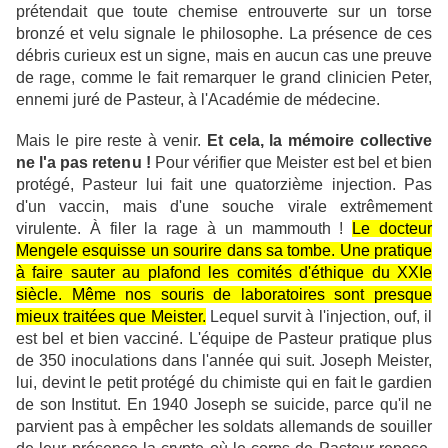
prétendait que toute chemise entrouverte sur un torse
bronzé et velu signale le philosophe. La présence de ces
débris curieux est un signe, mais en aucun cas une preuve
de rage, comme le fait remarquer le grand clinicien Peter,
ennemi juré de Pasteur, à l'Académie de médecine.
Mais le pire reste à venir.
Et cela, la mémoire collective
ne l'a pas retenu !
Pour vérifier que Meister est bel et bien
protégé, Pasteur lui fait une quatorzième injection. Pas
d'un vaccin, mais d'une souche virale extrêmement
virulente. À filer la rage à un mammouth !
Le docteur
Mengele esquisse un sourire dans sa tombe. Une pratique
à faire sauter au plafond les comités d'éthique du XXIe
siècle. Même nos souris de laboratoires sont presque
mieux traitées que Meister.
Lequel survit à l'injection, ouf, il
est bel et bien vacciné. L'équipe de Pasteur pratique plus
de 350 inoculations dans l'année qui suit. Joseph Meister,
lui, devint le petit protégé du chimiste qui en fait le gardien
de son Institut. En 1940 Joseph se suicide, parce qu'il ne
parvient pas à empêcher les soldats allemands de souiller