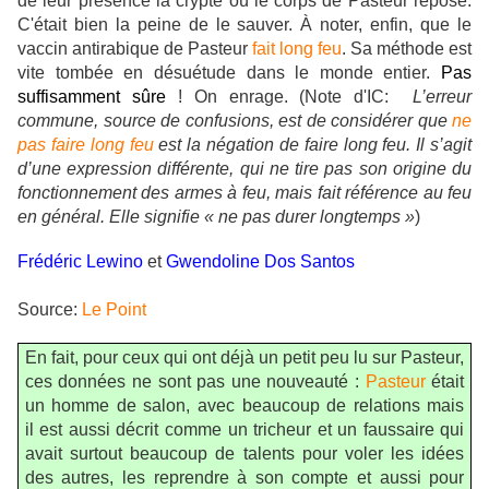
de leur présence la crypte où le corps de Pasteur repose.
C'était bien la peine de le sauver. À noter, enfin, que le
vaccin antirabique de Pasteur
fait long feu
. Sa méthode est
vite tombée en désuétude dans le monde entier.
Pas
suffisamment sûre
! On enrage. (Note d'IC:
L’erreur
commune, source de confusions, est de considérer que
ne
pas faire long feu
est la négation de faire long feu. Il s’agit
d’une expression différente, qui ne tire pas son origine du
fonctionnement des armes à feu, mais fait référence au feu
en général. Elle signifie « ne pas durer longtemps »
)
Frédéric Lewino
et
Gwendoline Dos Santos
Source:
Le Point
En fait, pour ceux qui ont déjà un petit peu lu sur Pasteur,
ces données ne sont pas une nouveauté :
Pasteur
était
un homme de salon, avec beaucoup de relations mais
il est aussi décrit comme un tricheur et un faussaire qui
avait surtout beaucoup de talents pour voler les idées
des autres, les reprendre à son compte et aussi pour